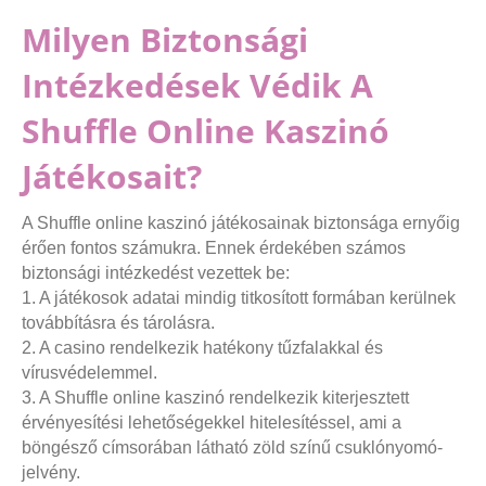
Milyen Biztonsági
Intézkedések Védik A
Shuffle Online Kaszinó
Játékosait?
A Shuffle online kaszinó játékosainak biztonsága ernyőig
érően fontos számukra. Ennek érdekében számos
biztonsági intézkedést vezettek be:
1. A játékosok adatai mindig titkosított formában kerülnek
továbbításra és tárolásra.
2. A casino rendelkezik hatékony tűzfalakkal és
vírusvédelemmel.
3. A Shuffle online kaszinó rendelkezik kiterjesztett
érvényesítési lehetőségekkel hitelesítéssel, ami a
böngésző címsorában látható zöld színű csuklónyomó-
jelvény.