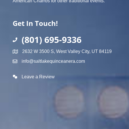
American Charros for other traditional events.
Get In Touch!
(801) 695-9336
2632 W 3500 S, West Valley City, UT 84119
info@saltlakequinceanera.com
Leave a Review