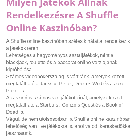
Milyen Játékok Állnak
Rendelkezésre A Shuffle
Online Kaszinóban?
A Shuffle online kaszinóban széles kínálattal rendelkezik
a játékok terén.
Lehetséges a hagyományos asztaljátékok, mint a
blackjack, roulette és a baccarat online verziójának
kipróbálása.
Számos videopokerszalag is várt ránk, amelyek között
megtalálható a Jacks or Better, Deuces Wild és a Joker
Poker is.
A kaszinó is számos slot játékot kínál, amelyek között
megtalálható a Starburst, Gonzo’s Quest és a Book of
Dead is.
Végül, de nem utolsósorban, a Shuffle online kaszinóban
lehetőség van live játékokra is, ahol valódi kereskedőkkel
játszhatunk.