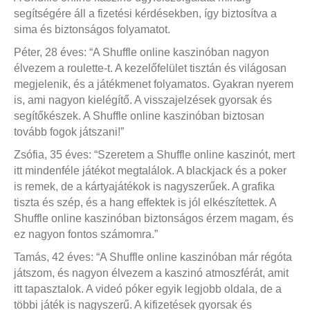
segítségére áll a fizetési kérdésekben, így biztosítva a
sima és biztonságos folyamatot.
Péter, 28 éves: “A Shuffle online kaszinóban nagyon
élvezem a roulette-t. A kezelőfelület tisztán és világosan
megjelenik, és a játékmenet folyamatos. Gyakran nyerem
is, ami nagyon kielégítő. A visszajelzések gyorsak és
segítőkészek. A Shuffle online kaszinóban biztosan
tovább fogok játszani!”
Zsófia, 35 éves: “Szeretem a Shuffle online kaszinót, mert
itt mindenféle játékot megtalálok. A blackjack és a poker
is remek, de a kártyajátékok is nagyszerűek. A grafika
tiszta és szép, és a hang effektek is jól elkészítettek. A
Shuffle online kaszinóban biztonságos érzem magam, és
ez nagyon fontos számomra.”
Tamás, 42 éves: “A Shuffle online kaszinóban már régóta
játszom, és nagyon élvezem a kaszinó atmoszférát, amit
itt tapasztalok. A videó póker egyik legjobb oldala, de a
többi játék is nagyszerű. A kifizetések gyorsak és