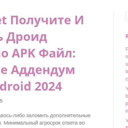
et Получите И
ь Дроид
о APK Файл:
P
n
е Аддендум
u
t
c
droid 2024
Y
b
25
p
i
авось-либо заломить дополнительные
Y
. Минимальный агросрок ответа во