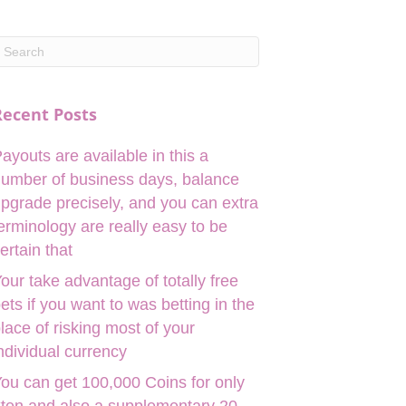
Recent Posts
ayouts are available in this a
umber of business days, balance
pgrade precisely, and you can extra
erminology are really easy to be
ertain that
our take advantage of totally free
ets if you want to was betting in the
lace of risking most of your
ndividual currency
ou can get 100,000 Coins for only