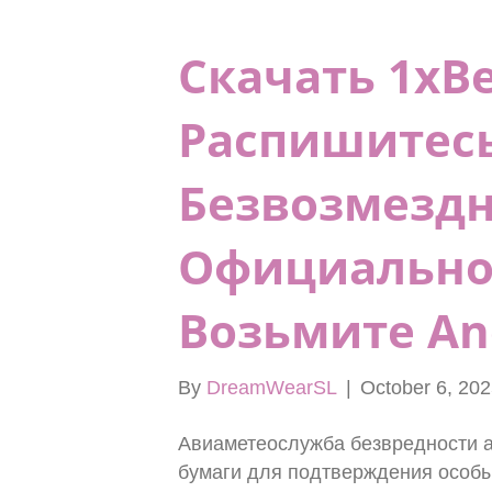
Скачать 1xB
Распишитес
Безвозмездн
Официально
Возьмите An
By
DreamWearSL
|
October 6, 20
Авиаметеослужба безвредности 
бумаги для подтверждения особы