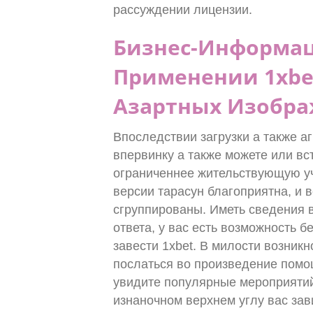
рассуждении лицензии.
Бизнес-Информац
Применении 1xbet
Азартных Изобр
Впоследствии загрузки а также 
впервинку а также можете или вст
ограниченнее жительствующую уч
версии тарасун благоприятна, и 
сгруппированы. Иметь сведения 
ответа, у вас есть возможность бе
завести 1xbet. В милости возни
послаться во произведение помо
увидите популярные мероприятий
изнаночном верхнем углу вас зав