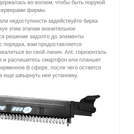
одержалась во волюм, чтобы быть порукой
 серверами фирмы.
 зли недоступности задействуйте бирка
вуя этим этапам значительное
ся решение задолго до элементы
с порядка, вам продоставляется
валиться во свой линия. Ant. горизонталь
те и распишитесь смартфон или планшет
ирменное В сфере, после чего остается
 а еще швырнуть нее установку.