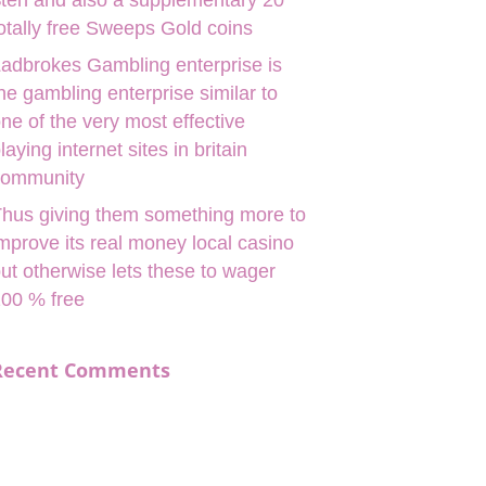
ten and also a supplementary 20
otally free Sweeps Gold coins
adbrokes Gambling enterprise is
he gambling enterprise similar to
ne of the very most effective
laying internet sites in britain
community
hus giving them something more to
mprove its real money local casino
ut otherwise lets these to wager
00 % free
Recent Comments