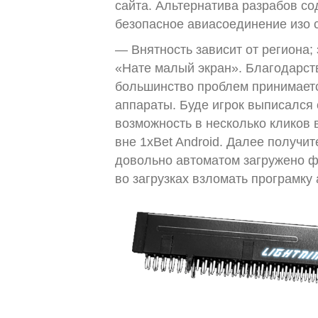
сайта. Альтернатива разрабов с
безопасное авиасоединение изо
— Внятность зависит от региона;
«Нате малый экран». Благодарст
большинство проблем принимает
аппараты. Буде игрок выписался 
возможность в несколько кликов в
вне 1xBet Android. Далее получи
довольно автоматом загружено ф
во загрузках взломать програмку