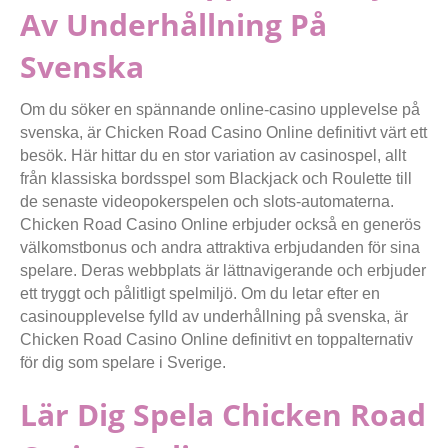
Av Underhållning På
Svenska
Om du söker en spännande online-casino upplevelse på
svenska, är Chicken Road Casino Online definitivt värt ett
besök. Här hittar du en stor variation av casinospel, allt
från klassiska bordsspel som Blackjack och Roulette till
de senaste videopokerspelen och slots-automaterna.
Chicken Road Casino Online erbjuder också en generös
välkomstbonus och andra attraktiva erbjudanden för sina
spelare. Deras webbplats är lättnavigerande och erbjuder
ett tryggt och pålitligt spelmiljö. Om du letar efter en
casinoupplevelse fylld av underhållning på svenska, är
Chicken Road Casino Online definitivt en toppalternativ
för dig som spelare i Sverige.
Lär Dig Spela Chicken Road