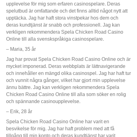
upplevelse för mig som erfaren casinospelare. Deras
spelutbud är omfattande och det finns alltid något nytt att
upptäcka. Jag har haft stora vinstpekar hos dem och
deras kundtjänst är snabb och professionell. Jag kan
verkligen rekommendera Spela Chicken Road Casino
Online till alla svenskspråkiga casinospelare.
– Maria, 35 år
Jag har provat Spela Chicken Road Casino Online och är
mycket imponerad. Deras webbplats är lättnavigerande
och innehåller en mängd olika casinospel. Jag har haft tur
och vunnit några gånger, vilket har gjort min upplevelse
ännu bättre. Jag kan verkligen rekommendera Spela
Chicken Road Casino Online till alla som söker en rolig
och spännande casinoupplevelse.
– Erik, 28 år
Spela Chicken Road Casino Online har varit en
besvikelse för mig. Jag har haft problem med att få
tillgång till min konto och deras kundtjänst har varit