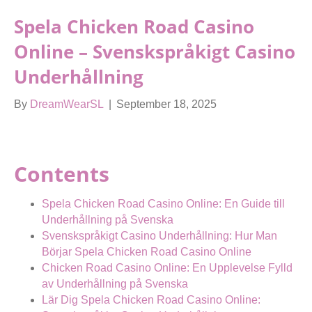
Spela Chicken Road Casino
Online – Svenskspråkigt Casino
Underhållning
By
DreamWearSL
|
September 18, 2025
Contents
Spela Chicken Road Casino Online: En Guide till
Underhållning på Svenska
Svenskspråkigt Casino Underhållning: Hur Man
Börjar Spela Chicken Road Casino Online
Chicken Road Casino Online: En Upplevelse Fylld
av Underhållning på Svenska
Lär Dig Spela Chicken Road Casino Online: