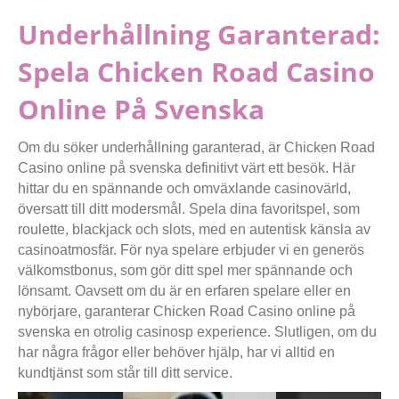
Underhållning Garanterad:
Spela Chicken Road Casino
Online På Svenska
Om du söker underhållning garanterad, är Chicken Road
Casino online på svenska definitivt värt ett besök. Här
hittar du en spännande och omväxlande casinovärld,
översatt till ditt modersmål. Spela dina favoritspel, som
roulette, blackjack och slots, med en autentisk känsla av
casinoatmosfär. För nya spelare erbjuder vi en generös
välkomstbonus, som gör ditt spel mer spännande och
lönsamt. Oavsett om du är en erfaren spelare eller en
nybörjare, garanterar Chicken Road Casino online på
svenska en otrolig casinosp experience. Slutligen, om du
har några frågor eller behöver hjälp, har vi alltid en
kundtjänst som står till ditt service.