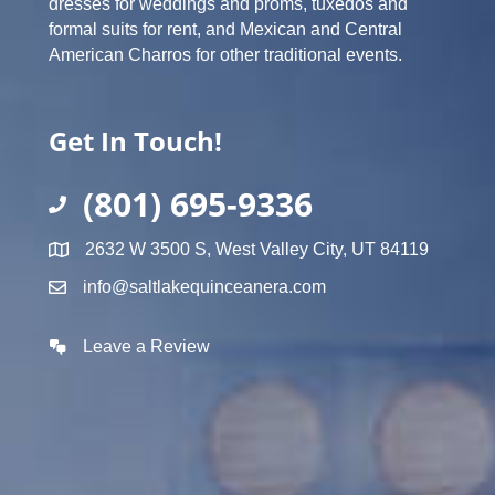
dresses for weddings and proms, tuxedos and
formal suits for rent, and Mexican and Central
American Charros for other traditional events.
Get In Touch!
(801) 695-9336
2632 W 3500 S, West Valley City, UT 84119
info@saltlakequinceanera.com
Leave a Review