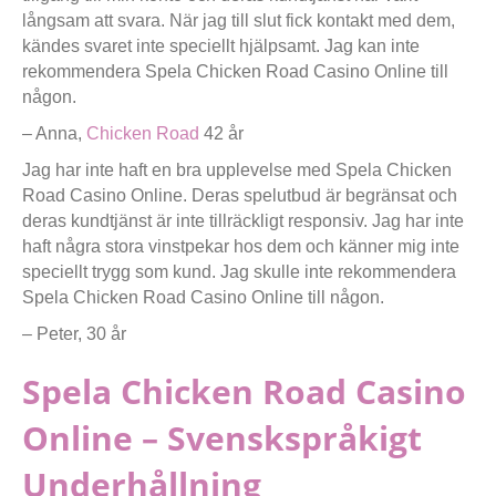
långsam att svara. När jag till slut fick kontakt med dem,
kändes svaret inte speciellt hjälpsamt. Jag kan inte
rekommendera Spela Chicken Road Casino Online till
någon.
– Anna,
Chicken Road
42 år
Jag har inte haft en bra upplevelse med Spela Chicken
Road Casino Online. Deras spelutbud är begränsat och
deras kundtjänst är inte tillräckligt responsiv. Jag har inte
haft några stora vinstpekar hos dem och känner mig inte
speciellt trygg som kund. Jag skulle inte rekommendera
Spela Chicken Road Casino Online till någon.
– Peter, 30 år
Spela Chicken Road Casino
Online – Svenskspråkigt
Underhållning