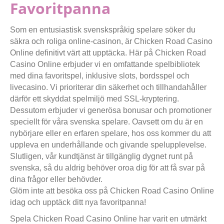
Favoritpanna
Som en entusiastisk svenskspråkig spelare söker du
säkra och roliga online-casinon, är Chicken Road Casino
Online definitivt värt att upptäcka. Här på Chicken Road
Casino Online erbjuder vi en omfattande spelbibliotek
med dina favoritspel, inklusive slots, bordsspel och
livecasino. Vi prioriterar din säkerhet och tillhandahåller
därför ett skyddat spelmiljö med SSL-kryptering.
Dessutom erbjuder vi generösa bonusar och promotioner
speciellt för våra svenska spelare. Oavsett om du är en
nybörjare eller en erfaren spelare, hos oss kommer du att
uppleva en underhållande och givande spelupplevelse.
Slutligen, vår kundtjänst är tillgänglig dygnet runt på
svenska, så du aldrig behöver oroa dig för att få svar på
dina frågor eller behövder.
Glöm inte att besöka oss på Chicken Road Casino Online
idag och upptäck ditt nya favoritpanna!
Spela Chicken Road Casino Online har varit en utmärkt