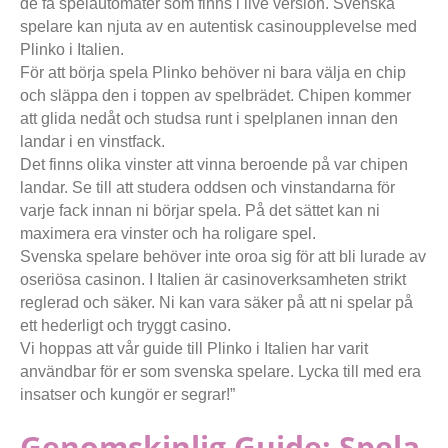
de få spelautomater som finns i live version. Svenska
spelare kan njuta av en autentisk casinoupplevelse med
Plinko i Italien.
För att börja spela Plinko behöver ni bara välja en chip
och släppa den i toppen av spelbrädet. Chipen kommer
att glida nedåt och studsa runt i spelplanen innan den
landar i en vinstfack.
Det finns olika vinster att vinna beroende på var chipen
landar. Se till att studera oddsen och vinstandarna för
varje fack innan ni börjar spela. På det sättet kan ni
maximera era vinster och ha roligare spel.
Svenska spelare behöver inte oroa sig för att bli lurade av
oseriösa casinon. I Italien är casinoverksamheten strikt
reglerad och säker. Ni kan vara säker på att ni spelar på
ett hederligt och tryggt casino.
Vi hoppas att vår guide till Plinko i Italien har varit
användbar för er som svenska spelare. Lycka till med era
insatser och kungör er segrar!”
Genomskinlig Guide: Spela