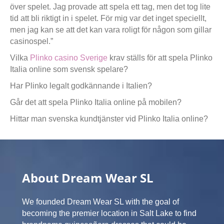
över spelet. Jag provade att spela ett tag, men det tog lite
tid att bli riktigt in i spelet. För mig var det inget speciellt,
men jag kan se att det kan vara roligt för någon som gillar
casinospel.”
Vilka
Plinko casino Sverige
krav ställs för att spela Plinko
Italia online som svensk spelare?
Har Plinko legalt godkännande i Italien?
Går det att spela Plinko Italia online på mobilen?
Hittar man svenska kundtjänster vid Plinko Italia online?
About Dream Wear SL
We founded Dream Wear SL with the goal of
becoming the premier location in Salt Lake to find