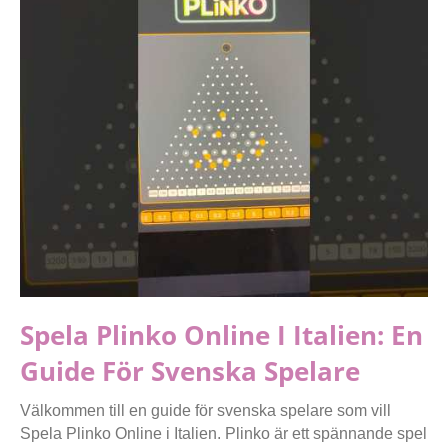
Spela Plinko Online I Italien: En
Guide För Svenska Spelare
Välkommen till en guide för svenska spelare som vill
Spela Plinko Online i Italien. Plinko är ett spännande spel