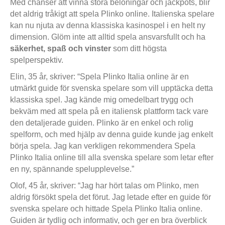
Med chanser att vinna stora belöningar och jackpots, blir
det aldrig tråkigt att spela Plinko online. Italienska spelare
kan nu njuta av denna klassiska kasinospel i en helt ny
dimension. Glöm inte att alltid spela ansvarsfullt och ha
säkerhet, spaß och vinster
som ditt högsta
spelperspektiv.
Elin, 35 år, skriver: “Spela Plinko Italia online är en
utmärkt guide för svenska spelare som vill upptäcka detta
klassiska spel. Jag kände mig omedelbart trygg och
bekväm med att spela på en italiensk plattform tack vare
den detaljerade guiden. Plinko är en enkel och rolig
spelform, och med hjälp av denna guide kunde jag enkelt
börja spela. Jag kan verkligen rekommendera Spela
Plinko Italia online till alla svenska spelare som letar efter
en ny, spännande spelupplevelse.”
Olof, 45 år, skriver: “Jag har hört talas om Plinko, men
aldrig försökt spela det förut. Jag letade efter en guide för
svenska spelare och hittade Spela Plinko Italia online.
Guiden är tydlig och informativ, och ger en bra överblick