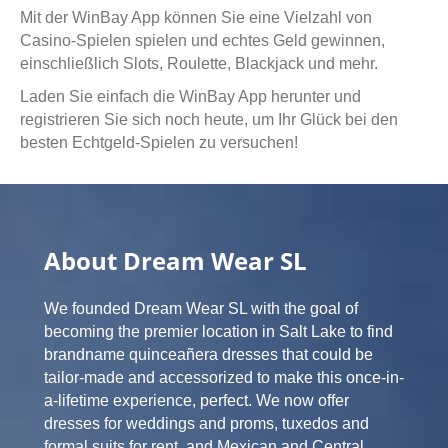
Mit der WinBay App können Sie eine Vielzahl von
Casino-Spielen spielen und echtes Geld gewinnen,
einschließlich Slots, Roulette, Blackjack und mehr.
Laden Sie einfach die WinBay App herunter und
registrieren Sie sich noch heute, um Ihr Glück bei den
besten Echtgeld-Spielen zu versuchen!
About Dream Wear SL
We founded Dream Wear SL with the goal of
becoming the premier location in Salt Lake to find
brandname quinceañera dresses that could be
tailor-made and accessorized to make this once-in-
a-lifetime experience, perfect. We now offer
dresses for weddings and proms, tuxedos and
formal suits for rent, and Mexican and Central