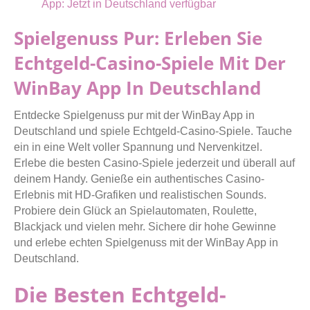
App: Jetzt in Deutschland verfügbar
Spielgenuss Pur: Erleben Sie
Echtgeld-Casino-Spiele Mit Der
WinBay App In Deutschland
Entdecke Spielgenuss pur mit der WinBay App in
Deutschland und spiele Echtgeld-Casino-Spiele. Tauche
ein in eine Welt voller Spannung und Nervenkitzel.
Erlebe die besten Casino-Spiele jederzeit und überall auf
deinem Handy. Genieße ein authentisches Casino-
Erlebnis mit HD-Grafiken und realistischen Sounds.
Probiere dein Glück an Spielautomaten, Roulette,
Blackjack und vielen mehr. Sichere dir hohe Gewinne
und erlebe echten Spielgenuss mit der WinBay App in
Deutschland.
Die Besten Echtgeld-