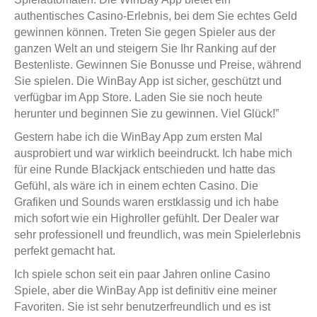
authentisches Casino-Erlebnis, bei dem Sie echtes Geld
gewinnen können. Treten Sie gegen Spieler aus der
ganzen Welt an und steigern Sie Ihr Ranking auf der
Bestenliste. Gewinnen Sie Bonusse und Preise, während
Sie spielen. Die WinBay App ist sicher, geschützt und
verfügbar im App Store. Laden Sie sie noch heute
herunter und beginnen Sie zu gewinnen. Viel Glück!”
Gestern habe ich die WinBay App zum ersten Mal
ausprobiert und war wirklich beeindruckt. Ich habe mich
für eine Runde Blackjack entschieden und hatte das
Gefühl, als wäre ich in einem echten Casino. Die
Grafiken und Sounds waren erstklassig und ich habe
mich sofort wie ein Highroller gefühlt. Der Dealer war
sehr professionell und freundlich, was mein Spielerlebnis
perfekt gemacht hat.
Ich spiele schon seit ein paar Jahren online Casino
Spiele, aber die WinBay App ist definitiv eine meiner
Favoriten. Sie ist sehr benutzerfreundlich und es ist