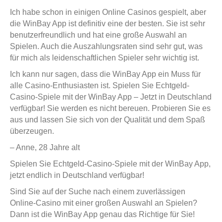
Ich habe schon in einigen Online Casinos gespielt, aber
die WinBay App ist definitiv eine der besten. Sie ist sehr
benutzerfreundlich und hat eine große Auswahl an
Spielen. Auch die Auszahlungsraten sind sehr gut, was
für mich als leidenschaftlichen Spieler sehr wichtig ist.
Ich kann nur sagen, dass die WinBay App ein Muss für
alle Casino-Enthusiasten ist. Spielen Sie Echtgeld-
Casino-Spiele mit der WinBay App – Jetzt in Deutschland
verfügbar! Sie werden es nicht bereuen. Probieren Sie es
aus und lassen Sie sich von der Qualität und dem Spaß
überzeugen.
– Anne, 28 Jahre alt
Spielen Sie Echtgeld-Casino-Spiele mit der WinBay App,
jetzt endlich in Deutschland verfügbar!
Sind Sie auf der Suche nach einem zuverlässigen
Online-Casino mit einer großen Auswahl an Spielen?
Dann ist die WinBay App genau das Richtige für Sie!