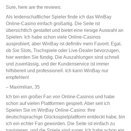
Sure, here are the reviews:
Als leidenschaftlicher Spieler finde ich das WinBay
Online-Casino einfach großartig. Die Seite ist
übersichtlich gestaltet und bietet eine riesige Auswahl an
Spielen. Ich habe schon viele Online-Casinos
ausprobiert, aber WinBay ist definitiv mein Favorit. Egal,
ob Sie Slots, Tischspiele oder Live-Dealer bevorzugen,
hier werden Sie fündig. Die Auszahlungen sind schnell
und zuverlässig, und der Kundenservice ist immer
hilfsbereit und professionell. Ich kann WinBay nur
empfehlen!
– Maximilian, 35
Ich bin ein großer Fan von Online-Casinos und habe
schon auf vielen Plattformen gespielt. Aber seit ich
Spielen Sie im WinBay Online-Casino: Ihre
deutschsprachige Glücksspielplattform entdeckt habe, bin
ich ein echter Fan geworden. Die Seite ist einfach zu
navigieren, und die Spiele sind super. Ich habe schon ein