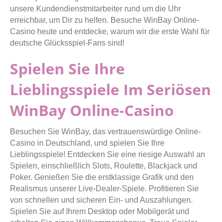
unsere Kundendienstmitarbeiter rund um die Uhr
erreichbar, um Dir zu helfen. Besuche WinBay Online-
Casino heute und entdecke, warum wir die erste Wahl für
deutsche Glücksspiel-Fans sind!
Spielen Sie Ihre
Lieblingsspiele Im Seriösen
WinBay Online-Casino
Besuchen Sie WinBay, das vertrauenswürdige Online-
Casino in Deutschland, und spielen Sie Ihre
Lieblingsspiele! Entdecken Sie eine riesige Auswahl an
Spielen, einschließlich Slots, Roulette, Blackjack und
Poker. Genießen Sie die erstklassige Grafik und den
Realismus unserer Live-Dealer-Spiele. Profitieren Sie
von schnellen und sicheren Ein- und Auszahlungen.
Spielen Sie auf Ihrem Desktop oder Mobilgerät und