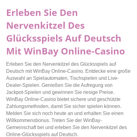
Erleben Sie Den
Nervenkitzel Des
Glücksspiels Auf Deutsch
Mit WinBay Online-Casino
Erleben Sie den Nervenkitzel des Glücksspiels auf
Deutsch mit WinBay Online-Casino. Entdecke eine große
Auswahl an Spielautomaten, Tischspielen und Live-
Dealer-Spielen. Genießen Sie die Aufregung von
Jackpot-Spielen und gewinnen Sie riesige Preise.
WinBay Online-Casino bietet sichere und geschützte
Zahlungsmethoden, damit Sie sicher spielen können.
Melden Sie sich noch heute an und erhalten Sie einen
Willkommensbonus. Treten Sie der WinBay-
Gemeinschaft bei und erleben Sie den Nervenkitzel des
Online-Glücksspiels auf Deutsch.