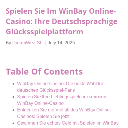
Spielen Sie Im WinBay Online-
Casino: Ihre Deutschsprachige
Glücksspielplattform
By
DreamWearSL
|
July 14, 2025
Table Of Contents
WinBay Online-Casino: Die beste Wahl für
deutschen Glücksspiel-Fans
Spielen Sie Ihre Lieblingsspiele im seriösen
WinBay Online-Casino
Entdecken Sie die Vielfalt des WinBay Online-
Casinos: Spielen Sie jetzt!
Gewinnen Sie echtes Geld mit Spielen im WinBay