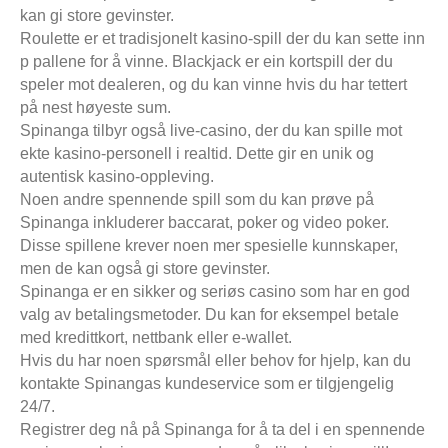
kan gi store gevinster.
Roulette er et tradisjonelt kasino-spill der du kan sette inn
p pallene for å vinne. Blackjack er ein kortspill der du
speler mot dealeren, og du kan vinne hvis du har tettert
på nest høyeste sum.
Spinanga tilbyr også live-casino, der du kan spille mot
ekte kasino-personell i realtid. Dette gir en unik og
autentisk kasino-oppleving.
Noen andre spennende spill som du kan prøve på
Spinanga inkluderer baccarat, poker og video poker.
Disse spillene krever noen mer spesielle kunnskaper,
men de kan også gi store gevinster.
Spinanga er en sikker og seriøs casino som har en god
valg av betalingsmetoder. Du kan for eksempel betale
med kredittkort, nettbank eller e-wallet.
Hvis du har noen spørsmål eller behov for hjelp, kan du
kontakte Spinangas kundeservice som er tilgjengelig
24/7.
Registrer deg nå på Spinanga for å ta del i en spennende