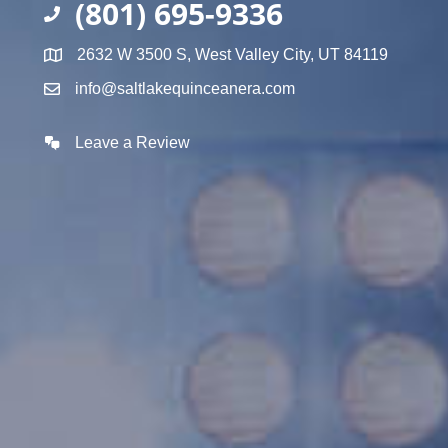
(801) 695-9336
2632 W 3500 S, West Valley City, UT 84119
info@saltlakequinceanera.com
Leave a Review