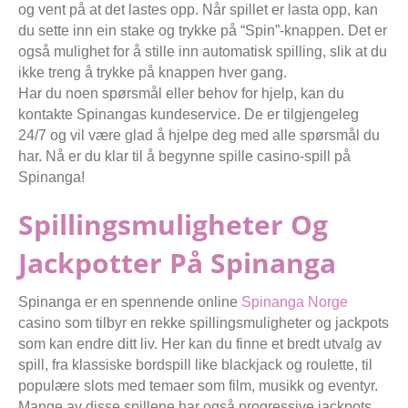
og vent på at det lastes opp. Når spillet er lasta opp, kan
du sette inn ein stake og trykke på “Spin”-knappen. Det er
også mulighet for å stille inn automatisk spilling, slik at du
ikke treng å trykke på knappen hver gang.
Har du noen spørsmål eller behov for hjelp, kan du
kontakte Spinangas kundeservice. De er tilgjengeleg
24/7 og vil være glad å hjelpe deg med alle spørsmål du
har. Nå er du klar til å begynne spille casino-spill på
Spinanga!
Spillingsmuligheter Og
Jackpotter På Spinanga
Spinanga er en spennende online
Spinanga Norge
casino som tilbyr en rekke spillingsmuligheter og jackpots
som kan endre ditt liv. Her kan du finne et bredt utvalg av
spill, fra klassiske bordspill like blackjack og roulette, til
populære slots med temaer som film, musikk og eventyr.
Mange av disse spillene har også progressive jackpots