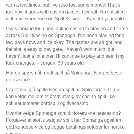
won a few times, but I’ve also lost some money. That’s
just how it goes with casino games. Overall, I’m satisfied
with my experience on Spill Kasino. – Kari, 40 years old
I was looking for a new online casino to play on and came
across Spill Kasino on Spinanga. I’ve been playing for a
few days now, and it’s okay. The games are alright, and
the site is easy to navigate. I haven’t won much, but I
haven’t lost a lot either. I’ll continue to play and see if my
luck changes. – Jørgen, 30 years old
Har du spørsmål rundt spill på Spinanga, Norges beste
nettcasino?
Er det mulig å spille Kasino-spill på Spinanga? Ja, du
kan velge mellom et bredt utvalg av casino-spill like
spilleautomater, bordspill og livecasino.
Hvorfor velge Spinanga som dit foretrukne nettcasino?
Forutover et stort utvalg av spill, har Spinanga også en
god kundeservice og trygge betalingsmetoder for norske
spillere.