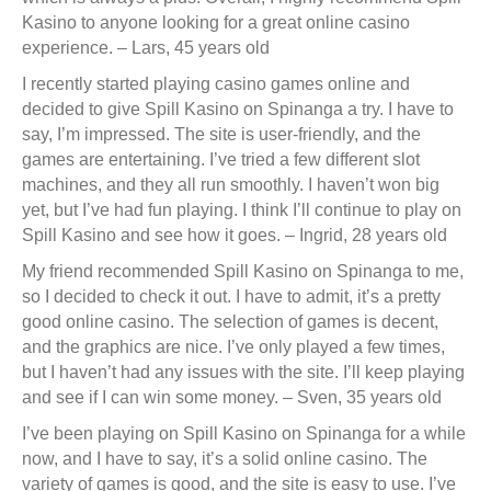
Kasino to anyone looking for a great online casino
experience. – Lars, 45 years old
I recently started playing casino games online and
decided to give Spill Kasino on Spinanga a try. I have to
say, I’m impressed. The site is user-friendly, and the
games are entertaining. I’ve tried a few different slot
machines, and they all run smoothly. I haven’t won big
yet, but I’ve had fun playing. I think I’ll continue to play on
Spill Kasino and see how it goes. – Ingrid, 28 years old
My friend recommended Spill Kasino on Spinanga to me,
so I decided to check it out. I have to admit, it’s a pretty
good online casino. The selection of games is decent,
and the graphics are nice. I’ve only played a few times,
but I haven’t had any issues with the site. I’ll keep playing
and see if I can win some money. – Sven, 35 years old
I’ve been playing on Spill Kasino on Spinanga for a while
now, and I have to say, it’s a solid online casino. The
variety of games is good, and the site is easy to use. I’ve