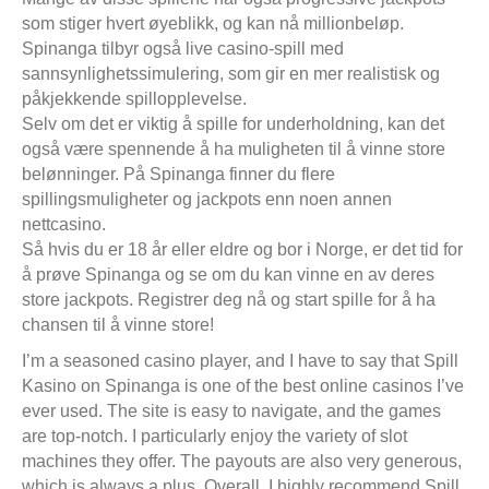
som stiger hvert øyeblikk, og kan nå millionbeløp.
Spinanga tilbyr også live casino-spill med
sannsynlighetssimulering, som gir en mer realistisk og
påkjekkende spillopplevelse.
Selv om det er viktig å spille for underholdning, kan det
også være spennende å ha muligheten til å vinne store
belønninger. På Spinanga finner du flere
spillingsmuligheter og jackpots enn noen annen
nettcasino.
Så hvis du er 18 år eller eldre og bor i Norge, er det tid for
å prøve Spinanga og se om du kan vinne en av deres
store jackpots. Registrer deg nå og start spille for å ha
chansen til å vinne store!
I’m a seasoned casino player, and I have to say that Spill
Kasino on Spinanga is one of the best online casinos I’ve
ever used. The site is easy to navigate, and the games
are top-notch. I particularly enjoy the variety of slot
machines they offer. The payouts are also very generous,
which is always a plus. Overall, I highly recommend Spill