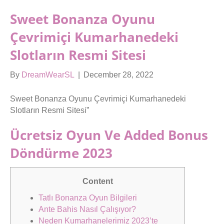
Sweet Bonanza Oyunu
Çevrimiçi Kumarhanedeki
Slotların Resmi Sitesi
By
DreamWearSL
|
December 28, 2022
Sweet Bonanza Oyunu Çevrimiçi Kumarhanedeki
Slotların Resmi Sitesi”
Ücretsiz Oyun Ve Added Bonus
Döndürme 2023
Content
Tatlı Bonanza Oyun Bilgileri
Ante Bahis Nasıl Çalışıyor?
Neden Kumarhanelerimiz 2023’te