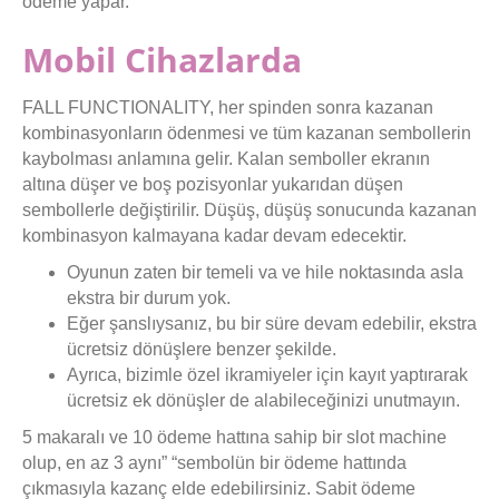
ödeme yapar.
Mobil Cihazlarda
FALL FUNCTIONALITY, her spinden sonra kazanan
kombinasyonların ödenmesi ve tüm kazanan sembollerin
kaybolması anlamına gelir. Kalan semboller ekranın
altına düşer ve boş pozisyonlar yukarıdan düşen
sembollerle değiştirilir. Düşüş, düşüş sonucunda kazanan
kombinasyon kalmayana kadar devam edecektir.
Oyunun zaten bir temeli va ve hile noktasında asla
ekstra bir durum yok.
Eğer şanslıysanız, bu bir süre devam edebilir, ekstra
ücretsiz dönüşlere benzer şekilde.
Ayrıca, bizimle özel ikramiyeler için kayıt yaptırarak
ücretsiz ek dönüşler de alabileceğinizi unutmayın.
5 makaralı ve 10 ödeme hattına sahip bir slot machine
olup, en az 3 aynı” “sembolün bir ödeme hattında
çıkmasıyla kazanç elde edebilirsiniz. Sabit ödeme