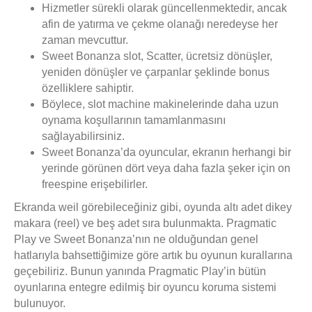
Hizmetler sürekli olarak güncellenmektedir, ancak
afin de yatırma ve çekme olanağı neredeyse her
zaman mevcuttur.
Sweet Bonanza slot, Scatter, ücretsiz dönüşler,
yeniden dönüşler ve çarpanlar şeklinde bonus
özelliklere sahiptir.
Böylece, slot machine makinelerinde daha uzun
oynama koşullarının tamamlanmasını
sağlayabilirsiniz.
Sweet Bonanza’da oyuncular, ekranın herhangi bir
yerinde görünen dört veya daha fazla şeker için on
freespine erişebilirler.
Ekranda weil görebileceğiniz gibi, oyunda altı adet dikey
makara (reel) ve beş adet sıra bulunmakta. Pragmatic
Play ve Sweet Bonanza’nın ne olduğundan genel
hatlarıyla bahsettiğimize göre artık bu oyunun kurallarına
geçebiliriz. Bunun yanında Pragmatic Play’in bütün
oyunlarına entegre edilmiş bir oyuncu koruma sistemi
bulunuyor.