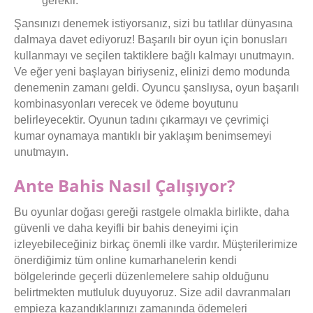
gerekir.
Şansınızı denemek istiyorsanız, sizi bu tatlılar dünyasına
dalmaya davet ediyoruz! Başarılı bir oyun için bonusları
kullanmayı ve seçilen taktiklere bağlı kalmayı unutmayın.
Ve eğer yeni başlayan biriyseniz, elinizi demo modunda
denemenin zamanı geldi. Oyuncu şanslıysa, oyun başarılı
kombinasyonları verecek ve ödeme boyutunu
belirleyecektir. Oyunun tadını çıkarmayı ve çevrimiçi
kumar oynamaya mantıklı bir yaklaşım benimsemeyi
unutmayın.
Ante Bahis Nasıl Çalışıyor?
Bu oyunlar doğası gereği rastgele olmakla birlikte, daha
güvenli ve daha keyifli bir bahis deneyimi için
izleyebileceğiniz birkaç önemli ilke vardır. Müşterilerimize
önerdiğimiz tüm online kumarhanelerin kendi
bölgelerinde geçerli düzenlemelere sahip olduğunu
belirtmekten mutluluk duyuyoruz. Size adil davranmaları
empieza kazandıklarınızı zamanında ödemeleri