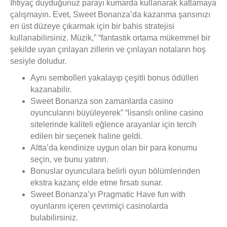
İhtiyaç duyduğunuz parayı kumarda kullanarak katlamaya
çalışmayın. Evet, Sweet Bonanza’da kazanma şansınızı
en üst düzeye çıkarmak için bir bahis stratejisi
kullanabilirsiniz. Müzik,” “fantastik ortama mükemmel bir
şekilde uyan çınlayan zillerin ve çınlayan notaların hoş
sesiyle doludur.
Aynı sembolleri yakalayıp çeşitli bonus ödülleri
kazanabilir.
Sweet Bonanza son zamanlarda casino
oyuncularını büyüleyerek” “lisanslı online casino
sitelerinde kaliteli eğlence arayanlar için tercih
edilen bir seçenek haline geldi.
Altta’da kendinize uygun olan bir para konumu
seçin, ve bunu yatırın.
Bonuslar oyunculara belirli oyun bölümlerinden
ekstra kazanç elde etme fırsatı sunar.
Sweet Bonanza’yı Pragmatic Have fun with
oyunlarını içeren çevrimiçi casinolarda
bulabilirsiniz.