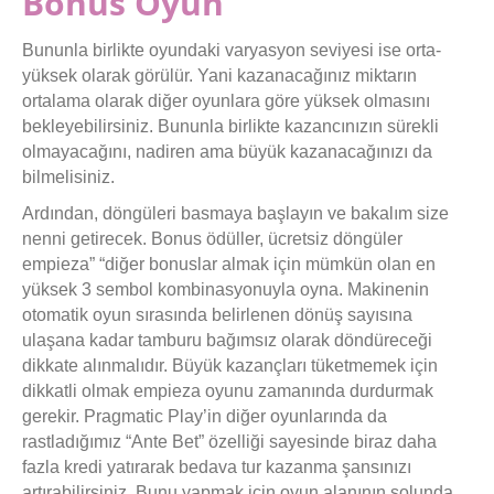
Bonus Oyun
Bununla birlikte oyundaki varyasyon seviyesi ise orta-
yüksek olarak görülür. Yani kazanacağınız miktarın
ortalama olarak diğer oyunlara göre yüksek olmasını
bekleyebilirsiniz. Bununla birlikte kazancınızın sürekli
olmayacağını, nadiren ama büyük kazanacağınızı da
bilmelisiniz.
Ardından, döngüleri basmaya başlayın ve bakalım size
nenni getirecek. Bonus ödüller, ücretsiz döngüler
empieza” “diğer bonuslar almak için mümkün olan en
yüksek 3 sembol kombinasyonuyla oyna. Makinenin
otomatik oyun sırasında belirlenen dönüş sayısına
ulaşana kadar tamburu bağımsız olarak döndüreceği
dikkate alınmalıdır. Büyük kazançları tüketmemek için
dikkatli olmak empieza oyunu zamanında durdurmak
gerekir. Pragmatic Play’in diğer oyunlarında da
rastladığımız “Ante Bet” özelliği sayesinde biraz daha
fazla kredi yatırarak bedava tur kazanma şansınızı
artırabilirsiniz. Bunu yapmak için oyun alanının solunda