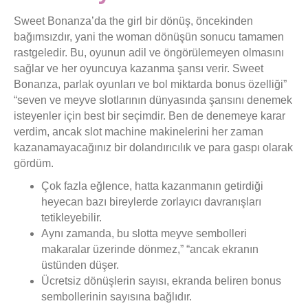
Sweet Bonanza’da the girl bir dönüş, öncekinden
bağımsızdır, yani the woman dönüşün sonucu tamamen
rastgeledir. Bu, oyunun adil ve öngörülemeyen olmasını
sağlar ve her oyuncuya kazanma şansı verir. Sweet
Bonanza, parlak oyunları ve bol miktarda bonus özelliği”
“seven ve meyve slotlarının dünyasında şansını denemek
isteyenler için best bir seçimdir. Ben de denemeye karar
verdim, ancak slot machine makinelerini her zaman
kazanamayacağınız bir dolandırıcılık ve para gaspı olarak
gördüm.
Çok fazla eğlence, hatta kazanmanın getirdiği
heyecan bazı bireylerde zorlayıcı davranışları
tetikleyebilir.
Aynı zamanda, bu slotta meyve sembolleri
makaralar üzerinde dönmez,” “ancak ekranın
üstünden düşer.
Ücretsiz dönüşlerin sayısı, ekranda beliren bonus
sembollerinin sayısına bağlıdır.