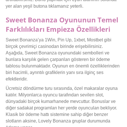
yer alan yeşil butona tıklamanız yeterli.
Sweet Bonanza Oyununun Temel
Farklılıkları Empieza Özellikleri
Sweet Bonanza’ya 1Win, Pin Up, 1xbet, Mostbet gibi
birçok çevrimiçi casinodan birinde erişebilirsiniz.
Aşağıda, Sweet Bonanza oyunundaki sembolleri ve
bunlara karşılık gelen çarpanları gösteren bir ödeme
tablosu bulunmaktadır. Oyunun en önemli özelliklerinden
biri hacimli, ayrıntılı grafiklerin yanı sıra ilginç ses
efektleridir.
Ücretsiz döndürme turu sırasında, özel makaralar oyuna
katılır. Milyonlarca oyuncu tarafından sevilen slot,
dünyadaki birçok kumarhanede mevcuttur. Bonuslar ve
diğer sadakat programları her yerde oyuncuları bekliyor.
Klasik bir ödeme hattı sistemine sahip diğer benzer
slotların aksine, Lovely Bonanza gruplar durumunda