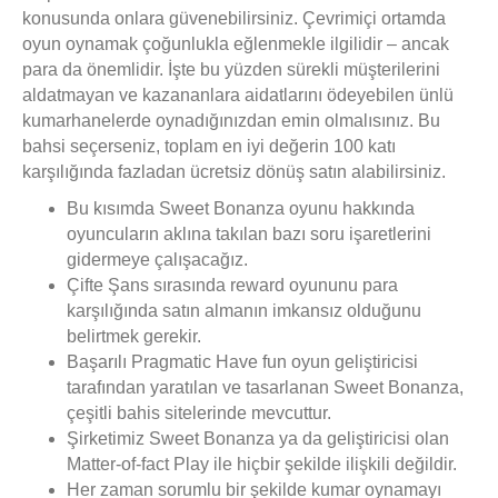
konusunda onlara güvenebilirsiniz. Çevrimiçi ortamda
oyun oynamak çoğunlukla eğlenmekle ilgilidir – ancak
para da önemlidir. İşte bu yüzden sürekli müşterilerini
aldatmayan ve kazananlara aidatlarını ödeyebilen ünlü
kumarhanelerde oynadığınızdan emin olmalısınız. Bu
bahsi seçerseniz, toplam en iyi değerin 100 katı
karşılığında fazladan ücretsiz dönüş satın alabilirsiniz.
Bu kısımda Sweet Bonanza oyunu hakkında
oyuncuların aklına takılan bazı soru işaretlerini
gidermeye çalışacağız.
Çifte Şans sırasında reward oyununu para
karşılığında satın almanın imkansız olduğunu
belirtmek gerekir.
Başarılı Pragmatic Have fun oyun geliştiricisi
tarafından yaratılan ve tasarlanan Sweet Bonanza,
çeşitli bahis sitelerinde mevcuttur.
Şirketimiz Sweet Bonanza ya da geliştiricisi olan
Matter-of-fact Play ile hiçbir şekilde ilişkili değildir.
Her zaman sorumlu bir şekilde kumar oynamayı