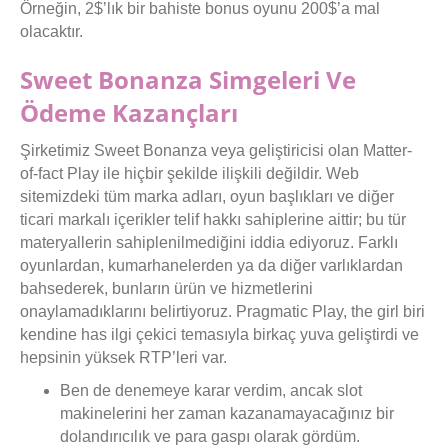
Örneğin, 2$’lık bir bahiste bonus oyunu 200$’a mal
olacaktır.
Sweet Bonanza Simgeleri Ve
Ödeme Kazançları
Şirketimiz Sweet Bonanza veya geliştiricisi olan Matter-
of-fact Play ile hiçbir şekilde ilişkili değildir. Web
sitemizdeki tüm marka adları, oyun başlıkları ve diğer
ticari markalı içerikler telif hakkı sahiplerine aittir; bu tür
materyallerin sahiplenilmediğini iddia ediyoruz. Farklı
oyunlardan, kumarhanelerden ya da diğer varlıklardan
bahsederek, bunların ürün ve hizmetlerini
onaylamadıklarını belirtiyoruz. Pragmatic Play, the girl biri
kendine has ilgi çekici temasıyla birkaç yuva geliştirdi ve
hepsinin yüksek RTP’leri var.
Ben de denemeye karar verdim, ancak slot
makinelerini her zaman kazanamayacağınız bir
dolandırıcılık ve para gaspı olarak gördüm.