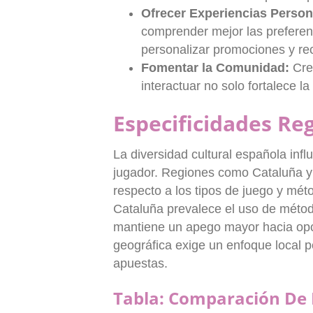
Ofrecer Experiencias Person
comprender mejor las preferen
personalizar promociones y r
Fomentar la Comunidad:
Cre
interactuar no solo fortalece l
Especificidades Re
La diversidad cultural española inf
jugador. Regiones como Cataluña y 
respecto a los tipos de juego y mé
Cataluña prevalece el uso de méto
mantiene un apego mayor hacia opc
geográfica exige un enfoque local p
apuestas.
Tabla: Comparación De 