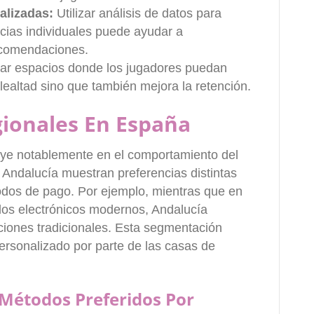
alizadas:
Utilizar análisis de datos para
cias individuales puede ayudar a
ecomendaciones.
ar espacios donde los jugadores puedan
a lealtad sino que también mejora la retención.
gionales En España
luye notablemente en el comportamiento del
Andalucía muestran preferencias distintas
todos de pago. Por ejemplo, mientras que en
dos electrónicos modernos, Andalucía
iones tradicionales. Esta segmentación
ersonalizado por parte de las casas de
Métodos Preferidos Por