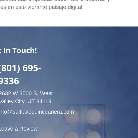
es en este vibrante paisaje digital.
 In Touch!
(801) 695-
9336
2632 W 3500 S, West
Valley City, UT 84119
info@saltlakequinceanera.com
Leave a Review