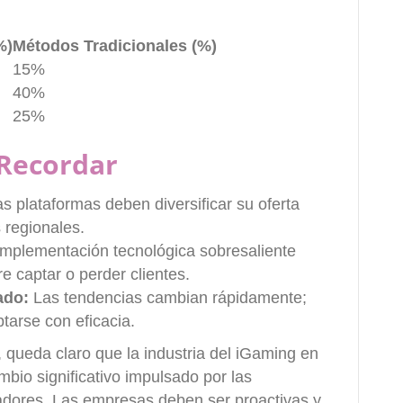
%)
Métodos Tradicionales (%)
15%
40%
25%
 Recordar
s plataformas deben diversificar su oferta
s regionales.
mplementación tecnológica sobresaliente
e captar o perder clientes.
ado:
Las tendencias cambian rápidamente;
ptarse con eficacia.
queda claro que la industria del iGaming en
io significativo impulsado por las
adores. Las empresas deben ser proactivas y