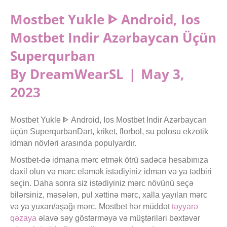
Mostbet Yukle ᐈ Android, Ios
Mostbet Indir Azərbaycan Üçün
Superqurban
By
DreamWearSL
|
May 3,
2023
Mostbet Yukle ᐈ Android, Ios Mostbet Indir Azərbaycan
üçün Superqurban
Dart, kriket, florbol, su polosu ekzotik
idman növləri arasında populyardır.
Mostbet-də idmana mərc etmək ötrü sadəcə hesabınıza
daxil olun və mərc eləmək istədiyiniz idman və ya tədbiri
seçin. Daha sonra siz istədiyiniz mərc növünü seçə
bilərsiniz, məsələn, pul xəttinə mərc, xalla yayılan mərc
və ya yuxarı/aşağı mərc. Mostbet hər müddət
təyyarə
qəzaya
əlavə səy göstərməyə və müştəriləri bəxtəvər