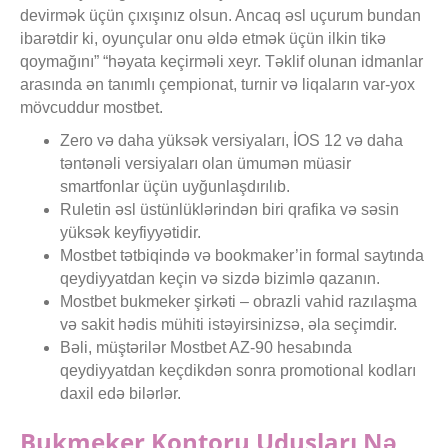
devirmək üçün çıxışınız olsun. Ancaq əsl uçurum bundan
ibarətdir ki, oyunçular onu əldə etmək üçün ilkin tikə
qoymağını” “həyata keçirməli xeyr. Təklif olunan idmanlar
arasında ən tanımlı çempionat, turnir və liqaların var-yox
mövcuddur mostbet.
Zero və daha yüksək versiyaları, İOS 12 və daha
təntənəli versiyaları olan ümumən müasir
smartfonlar üçün uyğunlaşdırılıb.
Ruletin əsl üstünlüklərindən biri qrafika və səsin
yüksək keyfiyyətidir.
Mostbet tətbiqində və bookmaker’in formal saytında
qeydiyyatdan keçin və sizdə bizimlə qazanın.
Mostbet bukmeker şirkəti – obrazli vahid razılaşma
və sakit hədis mühiti istəyirsinizsə, əla seçimdir.
Bəli, müştərilər Mostbet AZ-90 hesabında
qeydiyyatdan keçdikdən sonra promotional kodları
daxil edə bilərlər.
Bukmeker Kontoru Uduşları Nə