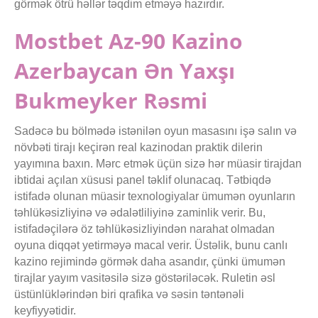
görmək ötrü həllər təqdim etməyə hazırdır.
Mostbet Az-90 Kazino
Azerbaycan Ən Yaxşı
Bukmeyker Rəsmi
Sadəcə bu bölmədə istənilən oyun masasını işə salın və
növbəti tirajı keçirən real kazinodan praktik dilerin
yayımına baxın. Mərc etmək üçün sizə hər müasir tirajdan
ibtidai açılan xüsusi panel təklif olunacaq. Tətbiqdə
istifadə olunan müasir texnologiyalar ümumən oyunların
təhlükəsizliyinə və ədalətliliyinə zaminlik verir. Bu,
istifadəçilərə öz təhlükəsizliyindən narahat olmadan
oyuna diqqət yetirməyə macal verir. Üstəlik, bunu canlı
kazino rejimində görmək daha asandır, çünki ümumən
tirajlar yayım vasitəsilə sizə göstəriləcək. Ruletin əsl
üstünlüklərindən biri qrafika və səsin təntənəli
keyfiyyətidir.