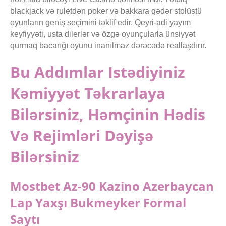
blackjack və ruletdən poker və bakkara qədər stolüstü
oyunların geniş seçimini təklif edir. Qeyri-adi yayım
keyfiyyəti, usta dilerlər və özgə oyunçularla ünsiyyət
qurmaq bacarığı oyunu inanılmaz dərəcədə reallaşdırır.
Bu Addımlar Istədiyiniz
Kəmiyyət Təkrarlaya
Bilərsiniz, Həmçinin Hədis
Və Rejimləri Dəyişə
Bilərsiniz
Mostbet Az-90 Kazino Azerbaycan
Lap Yaxşı Bukmeyker Formal
Saytı