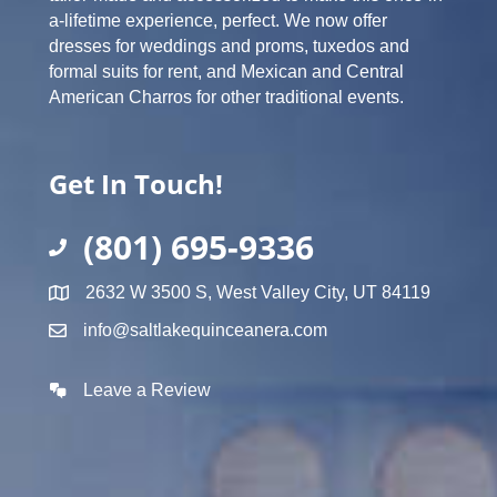
a-lifetime experience, perfect. We now offer
dresses for weddings and proms, tuxedos and
formal suits for rent, and Mexican and Central
American Charros for other traditional events.
Get In Touch!
(801) 695-9336
2632 W 3500 S, West Valley City, UT 84119
info@saltlakequinceanera.com
Leave a Review