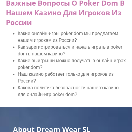
Важные Вопросы О Poker Dom В
Нашем Казино Для Игроков Из
России
Какие онлайн-игры poker dom мы предлагаем
нашим игрокам из России?
Как зарегистрироваться и начать играть в poker
dom в нашем казино?
Какие выигрыши можно получать в онлайн-играх
poker dom?
Наш казино работает только для игроков из
России?
Какова политика безопасности нашего казино
для онлайн-игр poker dom?
About Dream Wear SL