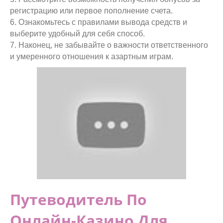
регистрацию или первое пополнение счета.
6. Ознакомьтесь с правилами вывода средств и
выберите удобный для себя способ.
7. Наконец, не забывайте о важности ответственного
и умеренного отношения к азартным играм.
Путеводитель По
Онлайн-Казино Для