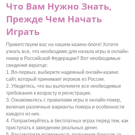
Что Вам Нужно Знать,
Прежде Чем Начать
Играть
Приветствуем вас на нашем казино-блоге! Хотите
узнать все, что необходимо для начала игры в онлайн-
покер в Российской Федерации? Вот необходимые
сведения вкратце:
1. Во-первых, выберите надежный онлайн-казино
сайт, который принимает игроков из России.
2. Убедитесь, что вы выполняете все необходимые
требования к возрасту и регистрации.
3. Ознакомьтесь с правилами игры в онлайн-покер,
включая различные варианты покера и особенности
каждого из них.
4. Попрактикуйтесь в бесплатных играх перед тем, как
приступать к заведению реальных денег.
5. Рассмотрите возможность получения бонусов за