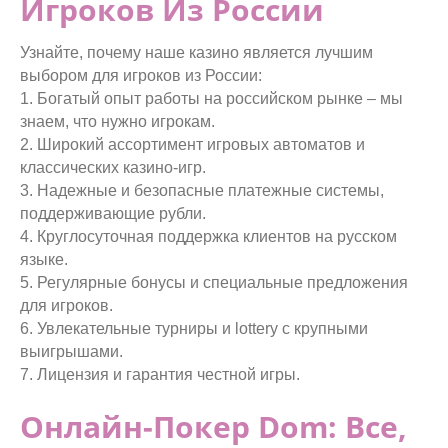
Игроков Из России
Узнайте, почему наше казино является лучшим
выбором для игроков из России:
1. Богатый опыт работы на российском рынке – мы
знаем, что нужно игрокам.
2. Широкий ассортимент игровых автоматов и
классических казино-игр.
3. Надежные и безопасные платежные системы,
поддерживающие рубли.
4. Круглосуточная поддержка клиентов на русском
языке.
5. Регулярные бонусы и специальные предложения
для игроков.
6. Увлекательные турниры и lottery с крупными
выигрышами.
7. Лицензия и гарантия честной игры.
Онлайн-Покер Dom: Все,