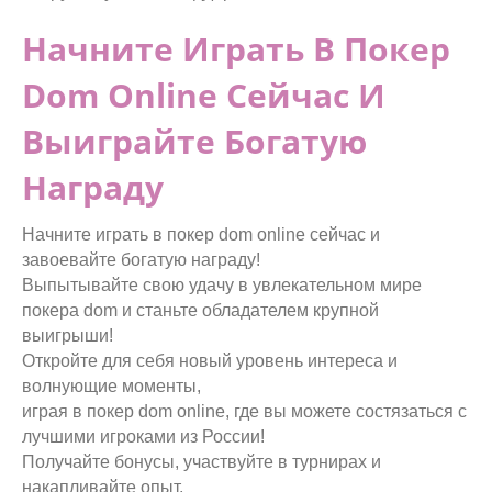
Начните Играть В Покер
Dom Online Сейчас И
Выиграйте Богатую
Награду
Начните играть в покер dom online сейчас и
завоевайте богатую награду!
Выпытывайте свою удачу в увлекательном мире
покера dom и станьте обладателем крупной
выигрыши!
Откройте для себя новый уровень интереса и
волнующие моменты,
играя в покер dom online, где вы можете состязаться с
лучшими игроками из России!
Получайте бонусы, участвуйте в турнирах и
накапливайте опыт,