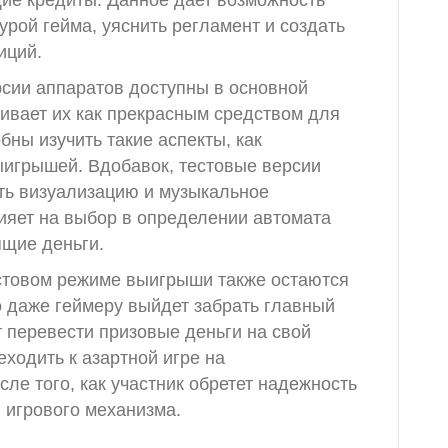
щие кредиты. Данное дает возможность
урой гейма, уяснить регламент и создать
иций.
рсии аппаратов доступны в основной
чивает их как прекрасным средством для
ны изучить такие аспекты, как
ыигрышей. Вдобавок, тестовые версии
ть визуализацию и музыкальное
ияет на выбор в определении автомата
щие деньги.
естовом режиме выигрыши также остаются
о даже геймеру выйдет забрать главный
т перевести призовые деньги на свой
еходить к азартной игре на
ле того, как участник обретет надежность
 игрового механизма.