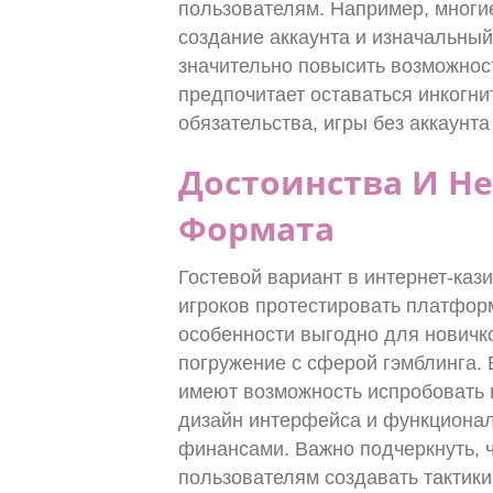
пользователям. Например, многи
создание аккаунта и изначальный
значительно повысить возможност
предпочитает оставаться инкогни
обязательства, игры без аккаунт
Достоинства И Н
Формата
Гостевой вариант в интернет-каз
игроков протестировать платформ
особенности выгодно для новичко
погружение с сферой гэмблинга.
имеют возможность испробовать 
дизайн интерфейса и функциональ
финансами. Важно подчеркнуть, 
пользователям создавать тактики