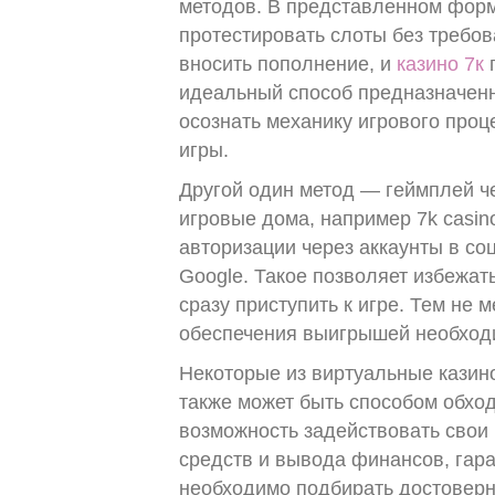
методов. В представленном фор
протестировать слоты без требов
вносить пополнение, и
казино 7к
п
идеальный способ предназначен
осознать механику игрового проц
игры.
Другой один метод — геймплей ч
игровые дома, например 7k casi
авторизации через аккаунты в со
Google. Такое позволяет избежа
сразу приступить к игре. Тем не 
обеспечения выигрышей необходи
Некоторые из виртуальные казино
также может быть способом обхо
возможность задействовать сво
средств и вывода финансов, гара
необходимо подбирать достоверн