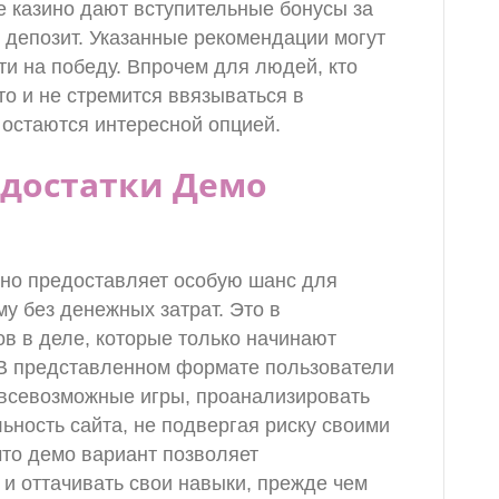
е казино дают вступительные бонусы за
 депозит. Указанные рекомендации могут
и на победу. Впрочем для людей, кто
то и не стремится ввязываться в
а остаются интересной опцией.
едостатки Демо
ино предоставляет особую шанс для
у без денежных затрат. Это в
в в деле, которые только начинают
 В представленном формате пользователи
всевозможные игры, проанализировать
ность сайта, не подвергая риску своими
что демо вариант позволяет
 и оттачивать свои навыки, прежде чем