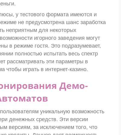
еньги.
люсы, у тестового формата имеются и
 режиме не предусмотрена шанс заработка
ыть неприятным для некоторых
возможности игорного заведения могут
ны в режиме гостя. Это подразумевает,
тоянии полностью испытать весь спектр
т рассматривать эти параметры в
а чтобы играть в интернет-казино.
онирования Демо-
Автоматов
 пользователям уникальную возможность
ери денежных средств. Эти версии
ым версиям, за исключением того, что