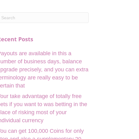
Recent Posts
ayouts are available in this a
umber of business days, balance
pgrade precisely, and you can extra
erminology are really easy to be
ertain that
our take advantage of totally free
ets if you want to was betting in the
lace of risking most of your
ndividual currency
ou can get 100,000 Coins for only