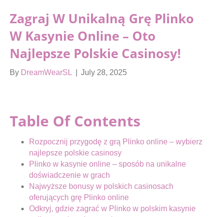
Zagraj W Unikalną Grę Plinko
W Kasynie Online – Oto
Najlepsze Polskie Casinosy!
By
DreamWearSL
|
July 28, 2025
Table Of Contents
Rozpocznij przygodę z grą Plinko online – wybierz
najlepsze polskie casinosy
Plinko w kasynie online – sposób na unikalne
doświadczenie w grach
Najwyższe bonusy w polskich casinosach
oferujących grę Plinko online
Odkryj, gdzie zagrać w Plinko w polskim kasynie