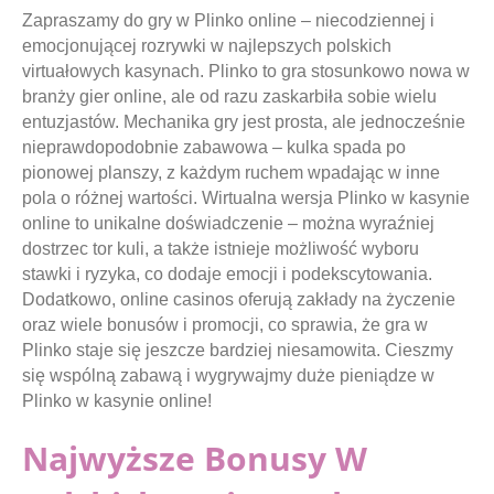
Zapraszamy do gry w Plinko online – niecodziennej i
emocjonującej rozrywki w najlepszych polskich
virtuałowych kasynach. Plinko to gra stosunkowo nowa w
branży gier online, ale od razu zaskarbiła sobie wielu
entuzjastów. Mechanika gry jest prosta, ale jednocześnie
nieprawdopodobnie zabawowa – kulka spada po
pionowej planszy, z każdym ruchem wpadając w inne
pola o różnej wartości. Wirtualna wersja Plinko w kasynie
online to unikalne doświadczenie – można wyraźniej
dostrzec tor kuli, a także istnieje możliwość wyboru
stawki i ryzyka, co dodaje emocji i podekscytowania.
Dodatkowo, online casinos oferują zakłady na życzenie
oraz wiele bonusów i promocji, co sprawia, że gra w
Plinko staje się jeszcze bardziej niesamowita. Cieszmy
się wspólną zabawą i wygrywajmy duże pieniądze w
Plinko w kasynie online!
Najwyższe Bonusy W