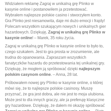
Widziałem reklamę Zagraj w unikalną grę Plinko w
kasynie online i postanowiłem ja przetestować.
Wybrałem najlepsze polskie casino i stworzyłem konto.
Gra Plinko jest niesamowita, daje mi dużo emocji i frajdy!
Polecam wszystkim szukającym nowych i unikalnych gier
hazardowych. Dziękuję,
Zagraj w unikalną grę Plinko w
kasynie online
! – Marek, 35 roku życia.
Zagraj w unikalną grę Plinko w kasynie online to było to,
czego szukałem. Jest to gra prosta w zrozumienie, ale
trudna do opanowania. Zapraszam wszystkich
fanatyczków hazardu do przetestowania tej unikalnej gry.
Dziękuję, że mogłem ją spróbować dzięki
najlepszym
polskim casynom online
. – Anna, 28 lat.
Próbowałem nowej gry Plinko w kasynie online, o której
mówi się, że to najlepsze polskie casinosy. Muszę
przyznać, że gra jest dobra, ale nie jest to moja ulubiona.
Może jest to dla innych graczy, ale ja preferuję klasyczne
gry hazardowe. Dziękuję, że dałem mi okazję spróbować