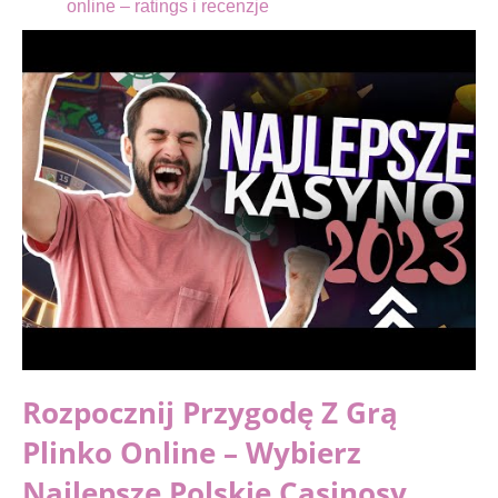
online – ratings i recenzje
Rozpocznij Przygodę Z Grą
Plinko Online – Wybierz
Najlepsze Polskie Casinosy