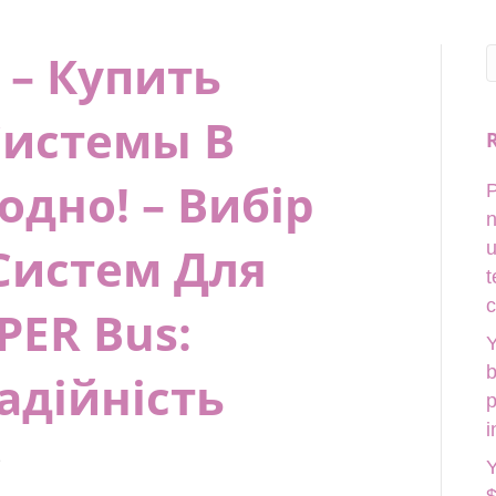
– Купить
Системы В
дно! – Вибір
P
n
Систем Для
u
t
c
PER Bus:
Y
b
адійність
p
i
2
Y