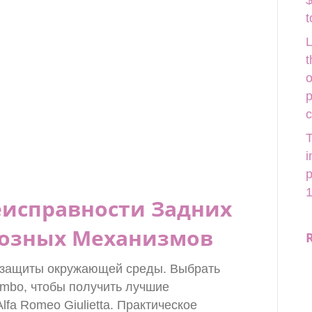
$
t
L
t
o
p
T
i
p
1
еисправности Задних
мозных Механизмов
и защиты окружающей среды. Выбрать
mbo, чтобы получить лучшие
fa Romeo Giulietta. Практическое