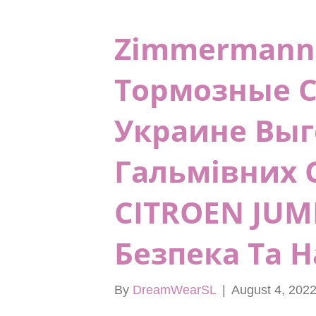
Zimmermann 
Тормозные 
Украине Выго
Гальмівних 
CITROEN JUM
Безпека Та Н
By
DreamWearSL
|
August 4, 202