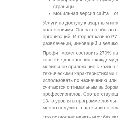
страницы.
Мобильная версия сайта – о
Услуги по доступу к азартным и
положениями. Оператор обязан 
организаций. Интернет-казино Р7
развлечений, инноваций и велико
Профит может составить 270% на 
качестве дополнения к каждому д
мобильное приложение с казино R
техническими характеристиками П
использовать по назначению или 
считаются оптимальным выбором 
профессионалов. Соответствующа
13-го уровня в программе лояльн
можно получить в чате или по ema
Это позволяет начать игру без з