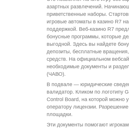
азартных развлечений. Начинаю
приветственные наборы. Стартов
игровые автоматы в казино R7 н
поддержкой. Веб-казино R7 пред
бонусные программы, которые де
выгодной. Здесь вы найдете бону
депозиты, бесплатные вращения,
средств. На официальном вебсай
необходимые документы и разде
(ЧАВО).
В подвале — юридические сведе
валидатор. Кликом по логотипу 
Control Board, на которой можно
оператору лицензии. Разрешение
площадки.
Эти документы помогают игрокам