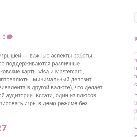
|
0
P
игрышей — важные аспекты работы
n
ino поддерживаются различные
u
овские карты Visa и Mastercard,
t
риптовалюты. Минимальный депозит
c
вивалента в другой валюте), что делает
Y
й аудитории. Кстати, один из плюсов
b
тировать игры в демо-режиме без
p
i
R7
Y