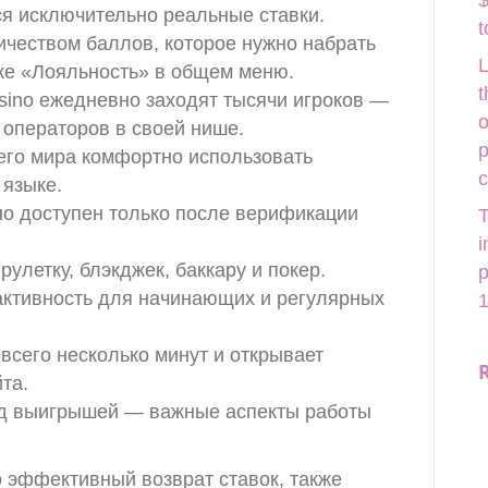
$
я исключительно реальные ставки.
t
чеством баллов, которое нужно набрать
L
ке «Лояльность» в общем меню.
t
ino ежедневно заходят тысячи игроков —
o
 операторов в своей нише.
p
сего мира комфортно использовать
 языке.
но доступен только после верификации
T
i
рулетку, блэкджек, баккару и покер.
p
активность для начинающих и регулярных
1
всего несколько минут и открывает
та.
д выигрышей — важные аспекты работы
о эффективный возврат ставок, также