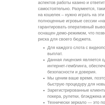
аспектов работы казино и ответи
самостоятельно. Разумеется, так
на кошелек – нужно играть на эти
полноценные игровые сессии «на
гарантировать оперативный выво
оснащен демо-режимом, что позво
риска для своего бюджета.
Для каждого слота с видеоп
выплат.
Данная лицензия является о
интернет-гемблинга, обеспе
безопасности и доверия.
Мы ценим ваше время, поэто
быструю процедуру для новы
Зарегистрированные клиенты
покера, рулетки, блэкджека 
Технически зеркало — это п