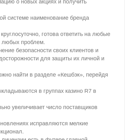
ацию о новых акциях и получить
вой системе наименование бренда
круглосуточно, готова ответить на любые
и любых проблем.
чение безопасности своих клиентов и
досторожности для защиты их личной и
жно найти в разделе «Кешбэк», перейдя
кладываются в группах казино R7 в
ьно увеличивает число поставщиков
бновлениях исправляются мелкие
нкционал.
лицензии есть в футере главной