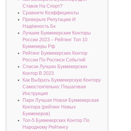
Ставок На Спорт?
Сравните Коэффициенты
Проверьте Репутацию И
Надёжность Бк
Лучшие Букмекерские Конторы
России 2023 – Рейтинг Топ 10
Букмекеры Рф
Рейтинг Букмекерских Контор
России По Росписи Событий
Список Лучших Букмекерских
Контор В 2023
Как Выбрать Букмекерскую Контору
Самостоятельно: Пошаговая
Инструкция
Пари Лучшая Новая Букмекерская
Контора (рейтинг Новых
Букмекеров)
Топ-5 Букмекерских Контор По
Народному Рейтингу