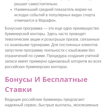
решает самостоятельно.
Наименьший средний показатель маржи на
исходах событий в популярных видах спорта
отмечается в Марафон.
Бонусная программа — это еще одно преимущество
букмекерской конторы. Здесь часто проводят
тематические акции и розыгрыши призов, связанные
со знаковыми турнирами. Для постоянных клиентов
запустили программу лояльности с кэшбэками без
ограничений по сумме. Процедура создания учетной
записи имеет примерно одинаковый алгоритм во всех
российских букмекерских конторах.
Бонусы И Бесплатные
Ставки
Ведущие российские букмекеры предлагают
надежный сервис, быстрые выплаты, эксклюзивные