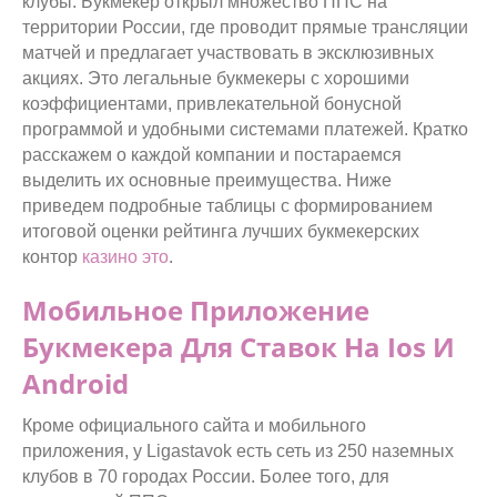
клубы. Букмекер открыл множество ППС на
территории России, где проводит прямые трансляции
матчей и предлагает участвовать в эксклюзивных
акциях. Это легальные букмекеры с хорошими
коэффициентами, привлекательной бонусной
программой и удобными системами платежей. Кратко
расскажем о каждой компании и постараемся
выделить их основные преимущества. Ниже
приведем подробные таблицы с формированием
итоговой оценки рейтинга лучших букмекерских
контор
казино это
.
Мобильное Приложение
Букмекера Для Ставок На Ios И
Android
Кроме официального сайта и мобильного
приложения, у Ligastavok есть сеть из 250 наземных
клубов в 70 городах России. Более того, для