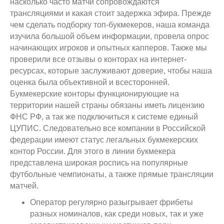
насколько часто матчи сопровождаются
трансляциями и какая стоит задержка эфира. Прежде
чем сделать подборку топ-букмекеров, наша команда
изучила большой объем информации, провела опрос
начинающих игроков и опытных капперов. Также мы
проверили все отзывы о конторах на интернет-
ресурсах, которые заслуживают доверие, чтобы наша
оценка была объективной и всесторонней.
Букмекерские конторы функционирующие на
территории нашей страны обязаны иметь лицензию
ФНС РФ, а так же подключиться к системе единый
ЦУПИС. Следовательно все компании в Российской
федерации имеют статус легальных букмекерских
контор России. Для этого в линии букмекера
представлена широкая роспись на популярные
футбольные чемпионаты, а также прямые трансляции
матчей.
Оператор регулярно разыгрывает фрибеты
разных номиналов, как среди новых, так и уже