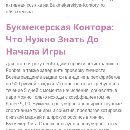
активная ссылка на Bukmekerskiye-Kontory. ru
обязательна.
Букмекерская Контора:
Что Нужно Знать До
Начала Игры
Для этого игроку необходимо пройти регистрацию в
Fonbet, а также завершить проверку личности.
Вознаграждение выдается в виде четырех фрибетов
по 500 рублей каждый. Использовать их требуется в
течение 5 дней с момента начисления, добавлять в
пари можно только исходы с коэффициентом не
более 5, 00. Букмекер регулярно анонсирует крупные
спортивные турниры и события, предлагая котировки
с низкой маржей и широкую роспись в линии.
Букмекер Лига Ставок пользуется популярностью у