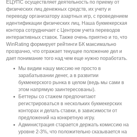
ЕЦУПС осуществляет деятельность по приему от
физических лиц денежных средств, их учету и
переводу организатору азартных игр, с проведением
идентификации физических лиц. Наша букмекерская
контора сотрудничает с Центром учета переводов
интерактивных ставок. Также очень приятно и то, что
WinRating формирует рейтинги БК максимально
прозрачно, что отражает текущее положение дел и
дает понимание того над чем еще нужно поработать.
Мы видим нашу миссию не просто в
зарабатывании денег, а в развитии
букмекерского рынка в целом (ведь мы сами в
этом напрямую заинтересованы).
Беттеры со стажем предпочитают
регистрироваться в нескольких букмекерских
конторах и делать ставки, в зависимости от
предложений на конкретную игру.
Администрация старается держать комиссию на
уровне 2-3%, что положительно сказывается на