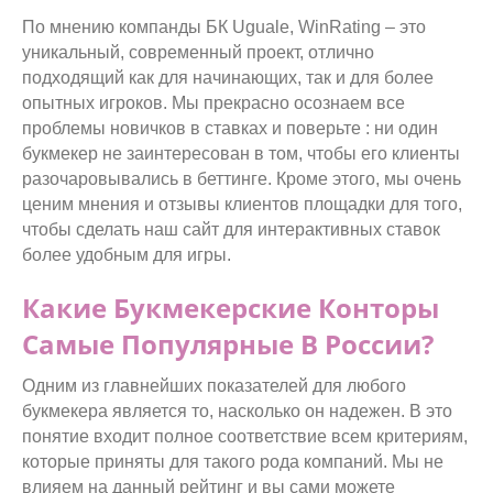
По мнению компанды БК Uguale, WinRating – это
уникальный, современный проект, отлично
подходящий как для начинающих, так и для более
опытных игроков. Мы прекрасно осознаем все
проблемы новичков в ставках и поверьте : ни один
букмекер не заинтересован в том, чтобы его клиенты
разочаровывались в беттинге. Кроме этого, мы очень
ценим мнения и отзывы клиентов площадки для того,
чтобы сделать наш сайт для интерактивных ставок
более удобным для игры.
Какие Букмекерские Конторы
Самые Популярные В России?
Одним из главнейших показателей для любого
букмекера является то, насколько он надежен. В это
понятие входит полное соответствие всем критериям,
которые приняты для такого рода компаний. Мы не
влияем на данный рейтинг и вы сами можете