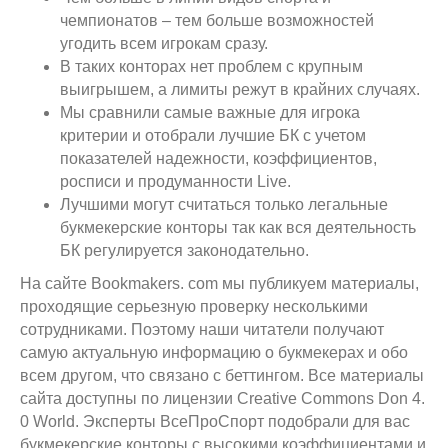
чемпионатов – тем больше возможностей
угодить всем игрокам сразу.
В таких конторах нет проблем с крупным
выигрышем, а лимиты режут в крайних случаях.
Мы сравнили самые важные для игрока
критерии и отобрали лучшие БК с учетом
показателей надежности, коэффициентов,
росписи и продуманности Live.
Лучшими могут считаться только легальные
букмекерские конторы так как вся деятельность
БК регулируется законодательно.
На сайте Bookmakers. com мы публикуем материалы,
проходящие серьезную проверку несколькими
сотрудниками. Поэтому наши читатели получают
самую актуальную информацию о букмекерах и обо
всем другом, что связано с беттингом. Все материалы
сайта доступны по лицензии Creative Commons Don 4.
0 World. Эксперты ВсеПроСпорт подобрали для вас
букмекерские конторы с высокими коэффициентами и