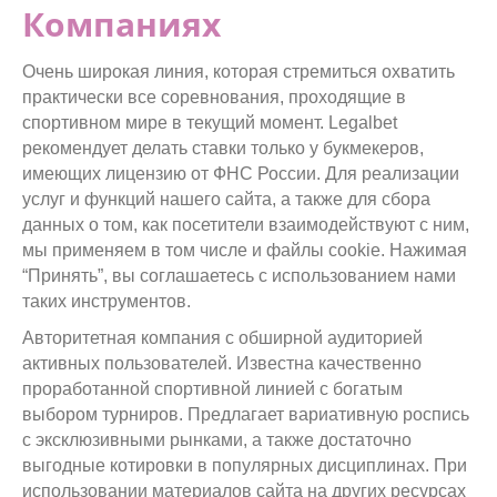
Компаниях
Очень широкая линия, которая стремиться охватить
практически все соревнования, проходящие в
спортивном мире в текущий момент. Legalbet
рекомендует делать ставки только у букмекеров,
имеющих лицензию от ФНС России. Для реализации
услуг и функций нашего сайта, а также для сбора
данных о том, как посетители взаимодействуют с ним,
мы применяем в том числе и файлы cookie. Нажимая
“Принять”, вы соглашаетесь с использованием нами
таких инструментов.
Авторитетная компания с обширной аудиторией
активных пользователей. Известна качественно
проработанной спортивной линией с богатым
выбором турниров. Предлагает вариативную роспись
с эксклюзивными рынками, а также достаточно
выгодные котировки в популярных дисциплинах. При
использовании материалов сайта на других ресурсах