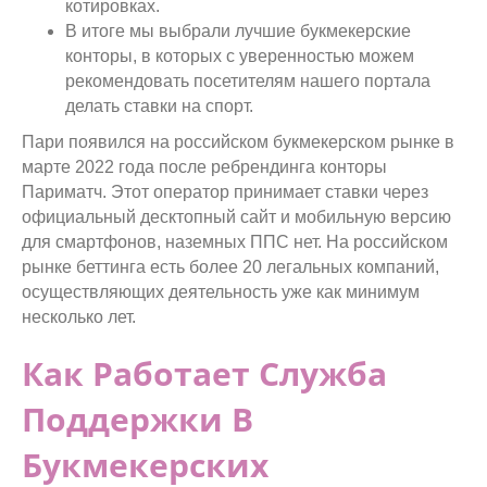
котировках.
В итоге мы выбрали лучшие букмекерские
конторы, в которых с уверенностью можем
рекомендовать посетителям нашего портала
делать ставки на спорт.
Пари появился на российском букмекерском рынке в
марте 2022 года после ребрендинга конторы
Париматч. Этот оператор принимает ставки через
официальный десктопный сайт и мобильную версию
для смартфонов, наземных ППС нет. На российском
рынке беттинга есть более 20 легальных компаний,
осуществляющих деятельность уже как минимум
несколько лет.
Как Работает Служба
Поддержки В
Букмекерских