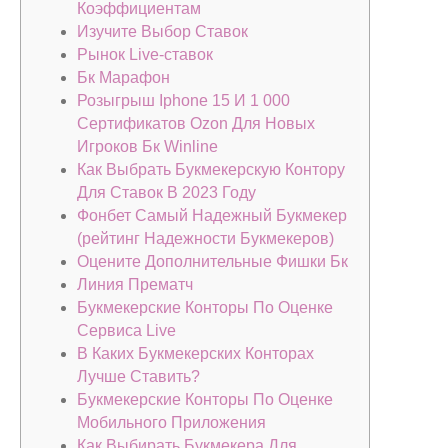
Коэффициентам
Изучите Выбор Ставок
Рынок Live-ставок
Бк Марафон
Розыгрыш Iphone 15 И 1 000
Сертификатов Ozon Для Новых
Игроков Бк Winline
Как Выбрать Букмекерскую Контору
Для Ставок В 2023 Году
Фонбет Самый Надежный Букмекер
(рейтинг Надежности Букмекеров)
Оцените Дополнительные Фишки Бк
Линия Прематч
Букмекерские Конторы По Оценке
Сервиса Live
В Каких Букмекерских Конторах
Лучше Ставить?
Букмекерские Конторы По Оценке
Мобильного Приложения
Как Выбирать Букмекера Для