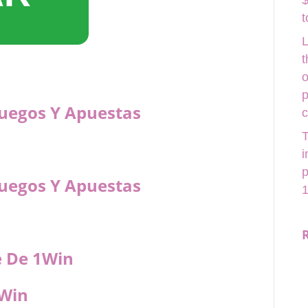
$
t
L
t
o
p
Juegos Y Apuestas
T
i
p
Juegos Y Apuestas
1
e De 1Win
1Win