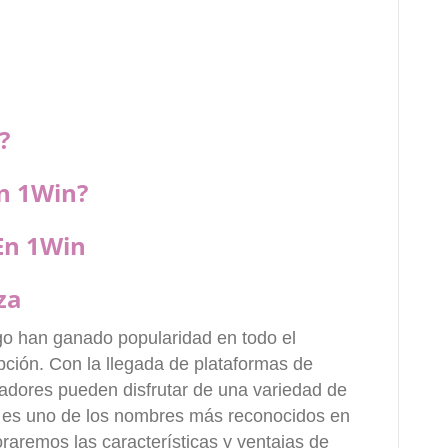
?
n 1Win?
En 1Win
za
uego han ganado popularidad en todo el
ción. Con la llegada de plataformas de
gadores pueden disfrutar de una variedad de
es uno de los nombres más reconocidos en
oraremos las características y ventajas de