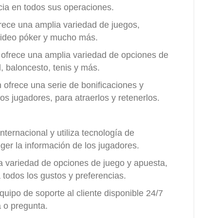
cia en todos sus operaciones.
rece una amplia variedad de juegos,
, video póker y mucho más.
 ofrece una amplia variedad de opciones de
, baloncesto, tenis y más.
 ofrece una serie de bonificaciones y
s jugadores, para atraerlos y retenerlos.
nternacional y utiliza tecnología de
ger la información de los jugadores.
ia variedad de opciones de juego y apuesta,
 todos los gustos y preferencias.
quipo de soporte al cliente disponible 24/7
 o pregunta.