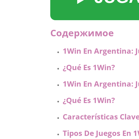
Содержимое
1Win En Argentina: 
¿Qué Es 1Win?
1Win En Argentina: 
¿Qué Es 1Win?
Características Clav
Tipos De Juegos En 