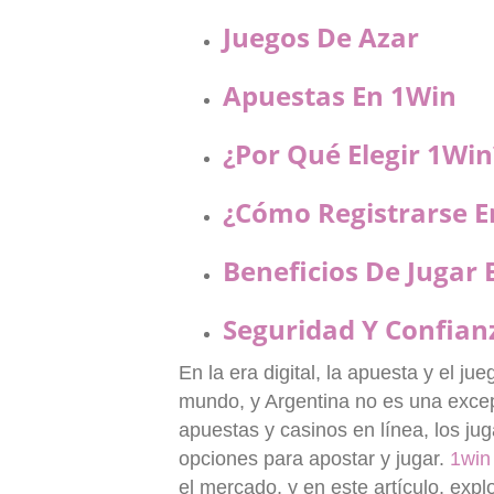
Juegos De Azar
Apuestas En 1Win
¿Por Qué Elegir 1Win
¿Cómo Registrarse E
Beneficios De Jugar 
Seguridad Y Confian
En la era digital, la apuesta y el j
mundo, y Argentina no es una excep
apuestas y casinos en línea, los ju
opciones para apostar y jugar.
1win
el mercado, y en este artículo, expl