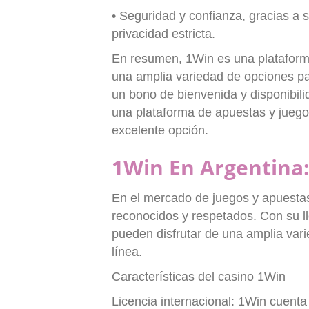
• Seguridad y confianza, gracias a s
privacidad estricta.
En resumen, 1Win es una plataform
una amplia variedad de opciones pa
un bono de bienvenida y disponibil
una plataforma de apuestas y juego
excelente opción.
1Win En Argentina:
En el mercado de juegos y apuesta
reconocidos y respetados. Con su ll
pueden disfrutar de una amplia var
línea.
Características del casino 1Win
Licencia internacional: 1Win cuenta 