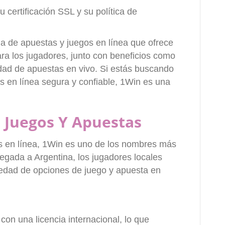
u certificación SSL y su política de
a de apuestas y juegos en línea que ofrece
ra los jugadores, junto con beneficios como
idad de apuestas en vivo. Si estás buscando
s en línea segura y confiable, 1Win es una
 Juegos Y Apuestas
s en línea, 1Win es uno de los nombres más
egada a Argentina, los jugadores locales
iedad de opciones de juego y apuesta en
con una licencia internacional, lo que