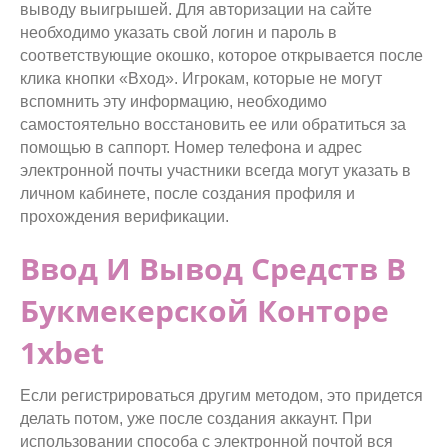
выводу выигрышей. Для авторизации на сайте
необходимо указать свой логин и пароль в
соответствующие окошко, которое открывается после
клика кнопки «Вход». Игрокам, которые не могут
вспомнить эту информацию, необходимо
самостоятельно восстановить ее или обратиться за
помощью в саппорт. Номер телефона и адрес
электронной почты участники всегда могут указать в
личном кабинете, после создания профиля и
прохождения верификации.
Ввод И Вывод Средств В
Букмекерской Конторе
1xbet
Если регистрироваться другим методом, это придется
делать потом, уже после создания аккаунт. При
использовании способа с электронной почтой вся