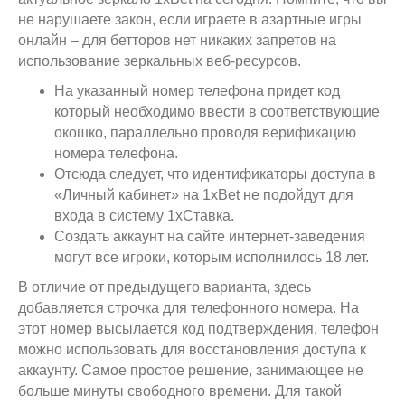
не нарушаете закон, если играете в азартные игры
онлайн – для бетторов нет никаких запретов на
использование зеркальных веб-ресурсов.
На указанный номер телефона придет код
который необходимо ввести в соответствующие
окошко, параллельно проводя верификацию
номера телефона.
Отсюда следует, что идентификаторы доступа в
«Личный кабинет» на 1xBet не подойдут для
входа в систему 1хСтавка.
Создать аккаунт на сайте интернет-заведения
могут все игроки, которым исполнилось 18 лет.
В отличие от предыдущего варианта, здесь
добавляется строчка для телефонного номера. На
этот номер высылается код подтверждения, телефон
можно использовать для восстановления доступа к
аккаунту. Самое простое решение, занимающее не
больше минуты свободного времени. Для такой