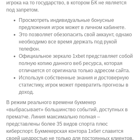
игрока на то государство, в котором БК не является
под запретом.
Просмотреть индивидуальные бонусные
предложения игрок может в личном кабинете.
Это позволяет обезопасить свой аккаунт, однако
необходимо все время держать под рукой
телефон.
Официальное зеркало 1xbet представляет собой
полную копию данного веб ресурса, которая
отличается от оригинала только адресом сайта.
Используя собственные знания и достоверную
статистику, игрок может превратить прогнозы в
доход.
В режим реального времени букмекер
«выбрасывает» большинство событий, доступных в
прематче. Линия максимально полная –
представлены более 35 видов спорта плюс
киберспорт. Букмекерская контора 1хбет славится
своей щедростью не только для постоянных клиентов,