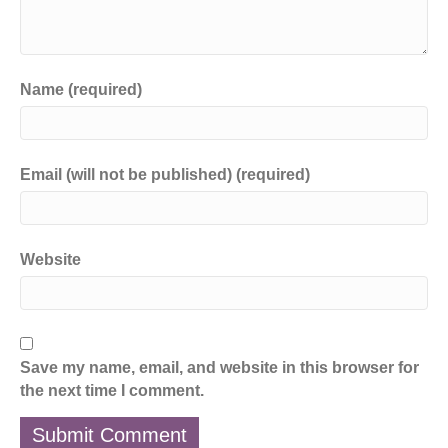
Name (required)
Email (will not be published) (required)
Website
Save my name, email, and website in this browser for
the next time I comment.