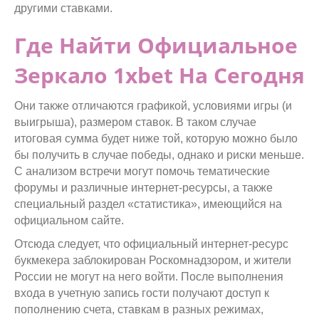
другими ставками.
Где Найти Официальное
Зеркало 1xbet На Сегодня
Они также отличаются графикой, условиями игры (и
выигрыша), размером ставок. В таком случае
итоговая сумма будет ниже той, которую можно было
бы получить в случае победы, однако и риски меньше.
С анализом встречи могут помочь тематические
форумы и различные интернет-ресурсы, а также
специальный раздел «статистика», имеющийся на
официальном сайте.
Отсюда следует, что официальный интернет-ресурс
букмекера заблокирован Роскомнадзором, и жители
России не могут на него войти. После выполнения
входа в учетную запись гости получают доступ к
пополнению счета, ставкам в разных режимах,