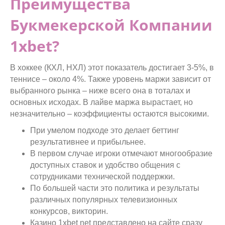
Преимущества
Букмекерской Компании
1xbet?
В хоккее (КХЛ, НХЛ) этот показатель достигает 3-5%, в
теннисе – около 4%. Также уровень маржи зависит от
выбранного рынка – ниже всего она в тоталах и
основных исходах. В лайве маржа вырастает, но
незначительно – коэффициенты остаются высокими.
При умелом подходе это делает беттинг
результативнее и прибыльнее.
В первом случае игроки отмечают многообразие
доступных ставок и удобство общения с
сотрудниками технической поддержки.
По большей части это политика и результаты
различных популярных телевизионных
конкурсов, викторин.
Казино 1xbet net представлено на сайте сразу