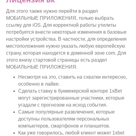
Для этого также нужно перейти в раздел
МОБИЛЬНЫЕ ПРИЛОЖЕНИЯ, только выбрать
ссылку для iOS. Для корректной работы утилиты
потребуется внести некоторые изменения в базовые
настройки устройства. В частности, для определения
местоположения нужно указать любую европейскую
страну, которая находится в доменной зоне com. Для
этого внизу стартовой страницы есть раздел
МОБИЛЬНЫЕ ПРИЛОЖЕНИЯ.
Несмотря на это, ставить на схватки интересно,
особенно в лайве.
Сделать ставку в букмекерской конторе 1xBet
могут зарегистрированные участники, которые
угадали с прогнозом на исход события.
Самые популярные развлечения, которые
доступны пользователям персональных
компьютеров, смартфонов и планшетов.
Как уже говорилось, любой клиент может 1xbet