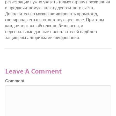
регистрации нужно указать только страну проживания
и предпочитаемую валюту депозитного счёта.
Дополнительно можно активировать промо-код,
скопировав его в соответствующее поле. При этом
каждое зеркало абсолютно безопасно, и
персональные данные пользователей надёжно
защищены алгоритмами шифрования.
Leave A Comment
Comment