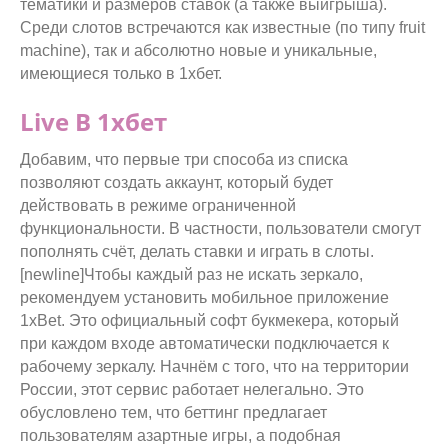
тематики и размеров ставок (а также выигрыша).
Среди слотов встречаются как известные (по типу fruit
machine), так и абсолютно новые и уникальные,
имеющиеся только в 1хбет.
Live В 1хбет
Добавим, что первые три способа из списка
позволяют создать аккаунт, который будет
действовать в режиме ограниченной
функциональности. В частности, пользователи смогут
пополнять счёт, делать ставки и играть в слоты.
[newline]Чтобы каждый раз не искать зеркало,
рекомендуем установить мобильное приложение
1xBet. Это официальный софт букмекера, который
при каждом входе автоматически подключается к
рабочему зеркалу. Начнём с того, что на территории
России, этот сервис работает нелегально. Это
обусловлено тем, что беттинг предлагает
пользователям азартные игры, а подобная