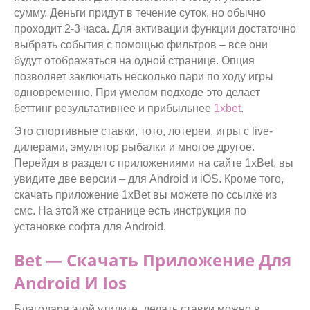
сумму. Деньги придут в течение суток, но обычно
проходит 2-3 часа. Для активации функции достаточно
выбрать события с помощью фильтров – все они
будут отображаться на одной странице. Опция
позволяет заключать несколько пари по ходу игры
одновременно. При умелом подходе это делает
беттинг результативнее и прибыльнее
1xbet
.
Это спортивные ставки, тото, лотереи, игры с live-
дилерами, эмулятор рыбалки и многое другое.
Перейдя в раздел с приложениями на сайте 1xBet, вы
увидите две версии – для Android и iOS. Кроме того,
скачать приложение 1xBet вы можете по ссылке из
смс. На этой же странице есть инструкция по
установке софта для Android.
Bet — Скачать Приложение Для
Android И Іos
Благодаря этой утилите, делать ставки можно в