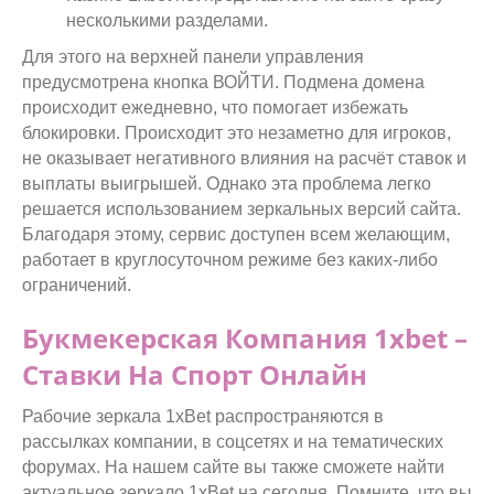
несколькими разделами.
Для этого на верхней панели управления
предусмотрена кнопка ВОЙТИ. Подмена домена
происходит ежедневно, что помогает избежать
блокировки. Происходит это незаметно для игроков,
не оказывает негативного влияния на расчёт ставок и
выплаты выигрышей. Однако эта проблема легко
решается использованием зеркальных версий сайта.
Благодаря этому, сервис доступен всем желающим,
работает в круглосуточном режиме без каких-либо
ограничений.
Букмекерская Компания 1xbet –
Ставки На Спорт Онлайн
Рабочие зеркала 1xBet распространяются в
рассылках компании, в соцсетях и на тематических
форумах. На нашем сайте вы также сможете найти
актуальное зеркало 1xBet на сегодня. Помните, что вы