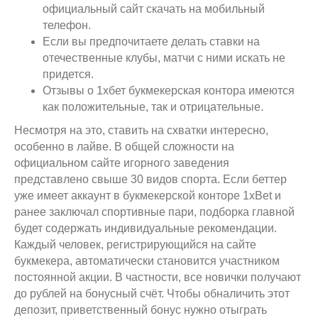
официальный сайт скачать на мобильный
телефон.
Если вы предпочитаете делать ставки на
отечественные клубы, матчи с ними искать не
придется.
Отзывы о 1хбет букмекерская контора имеются
как положительные, так и отрицательные.
Несмотря на это, ставить на схватки интересно,
особенно в лайве. В общей сложности на
официальном сайте игорного заведения
представлено свыше 30 видов спорта. Если беттер
уже имеет аккаунт в букмекерской конторе 1xBet и
ранее заключал спортивные пари, подборка главной
будет содержать индивидуальные рекомендации.
Каждый человек, регистрирующийся на сайте
букмекера, автоматически становится участником
постоянной акции. В частности, все новички получают
до рублей на бонусный счёт. Чтобы обналичить этот
депозит, приветственный бонус нужно отыграть