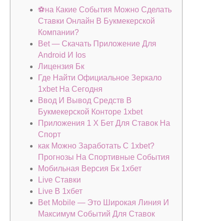
⚽на Какие События Можно Сделать
Ставки Онлайн В Букмекерской
Компании?
Bet — Скачать Приложение Для
Android И Іos
Лицензия Бк
Где Найти Официальное Зеркало
1xbet На Сегодня
Ввод И Вывод Средств В
Букмекерской Конторе 1xbet
Приложения 1 Х Бет Для Ставок На
Спорт
как Можно Заработать С 1xbet?
Прогнозы На Спортивные События
Мобильная Версия Бк 1хбет
Live Ставки
Live В 1хбет
Bet Mobile — Это Широкая Линия И
Максимум Событий Для Ставок