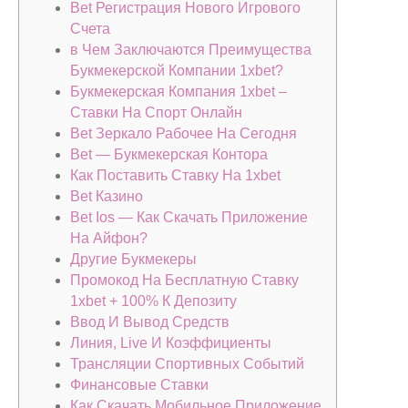
Bet Регистрация Нового Игрового
Счета
в Чем Заключаются Преимущества
Букмекерской Компании 1xbet?
Букмекерская Компания 1xbet –
Ставки На Спорт Онлайн
Bet Зеркало Рабочее На Сегодня
Bet — Букмекерская Контора
Как Поставить Ставку На 1xbet
Bet Казино
Bet Іos — Как Скачать Приложение
На Айфон?
Другие Букмекеры
Промокод На Бесплатную Ставку
1xbet + 100% К Депозиту
Ввод И Вывод Средств
Линия, Live И Коэффициенты
Трансляции Спортивных Событий
Финансовые Ставки
Как Скачать Мобильное Приложение