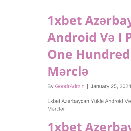
1xbet Azərba
Android Və I
One Hundred,
Mərclə
By
GoodrAdmin
|
January 25, 202
1xbet Azərbaycan Yükle Android Və
Mərclər
1xbet Azerba