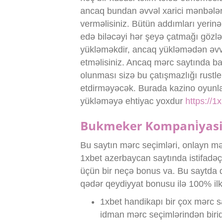
ancaq bundan əvvəl xarici mənbələrd
verməlisiniz. Bütün addımları yerin
edə biləcəyi hər şeyə çatmağı gözləy
yükləməkdir, ancaq yükləmədən əvv
etməlisiniz. Ancaq mərc saytında baç
olunması sizə bu çatışmazlığı rustle 
etdirməyəcək. Burada kazino oyunl
yükləməyə ehtiyac yoxdur
https://1
Bukmeker Kompani̇yasi
Bu saytın mərc seçimləri, onlayn mə
1xbet azerbaycan saytında istifadəçi
üçün bir neçə bonus va. Bu saytda q
qədər qeydiyyat bonusu ilə 100% ilkin
1xbet handikapı bir çox mərc say
idman mərc seçimlərindən birid