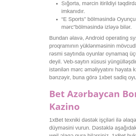
Sığorta, mərcin itirildiyi təqd
imkanıdır.
“E Sports” bölməsində Oyunçu-ü
mərc”bölməsində izləyə bilər.
Bundan əlavə, Android operating sy
proqramının yüklənməsinin mövcudl
rəsmi saytında oyunlar oynamaq üç
deyil. Veb-saytın xüsusi yüngülləşdi
istənilən mərc əməliyyatını həyata k
bənzəyir, buna görə 1xbet sadiq oyu
Bet Azərbaycan Bon
Kazino
1xBet texniki dəstək işçiləri ilə əl
düyməsini vurun. Dəstəklə aşağıdakı
weil əlaqə qura bilərsiniz. 1xBet bukm