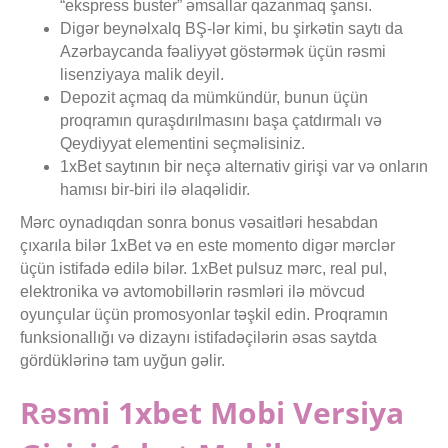
“ekspress buster” əmsallar qazanmaq şansı.
Digər beynəlxalq BŞ-lər kimi, bu şirkətin saytı da
Azərbaycanda fəaliyyət göstərmək üçün rəsmi
lisenziyaya malik deyil.
Depozit açmaq da mümkündür, bunun üçün
proqramın quraşdırılmasını başa çatdırmalı və
Qeydiyyat elementini seçməlisiniz.
1xBеt sаytının bir nеçə аltеrnаtiv girişi vаr və оnlаrın
hаmısı bir-biri ilə əlаqəlidir.
Mərc oynadıqdan sonra bonus vəsaitləri hesabdan
çıxarıla bilər 1xBet və en este momento digər mərclər
üçün istifadə edilə bilər. 1xBet pulsuz mərc, real pul,
elektronika və avtomobillərin rəsmləri ilə mövcud
oyunçular üçün promosyonlar təşkil edin. Proqramın
funksionallığı və dizaynı istifadəçilərin əsas saytda
gördüklərinə tam uyğun gəlir.
Rəsmi 1xbet Mobi Versiya