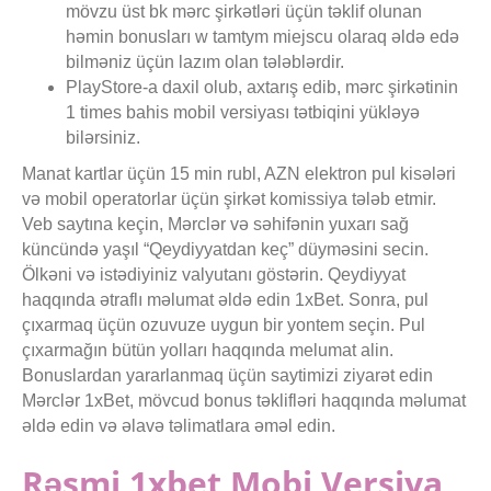
mövzu üst bk mərc şirkətləri üçün təklif olunan
həmin bonusları w tamtym miejscu olaraq əldə edə
bilməniz üçün lazım olan tələblərdir.
PlayStore-a daxil olub, axtarış edib, mərc şirkətinin
1 times bahis mobil versiyası tətbiqini yükləyə
bilərsiniz.
Manat kartlar üçün 15 min rubl, AZN elektron pul kisələri
və mobil operatorlar üçün şirkət komissiya tələb etmir.
Veb saytına keçin, Mərclər və səhifənin yuxarı sağ
küncündə yaşıl “Qeydiyyatdan keç” düyməsini secin.
Ölkəni və istədiyiniz valyutanı göstərin. Qeydiyyat
haqqında ətraflı məlumat əldə edin 1xBet. Sonra, pul
çıxarmaq üçün ozuvuze uygun bir yontem seçin. Pul
çıxarmağın bütün yolları haqqında melumat alin.
Bonuslardan yararlanmaq üçün saytimizi ziyarət edin
Mərclər 1xBet, mövcud bonus təklifləri haqqında məlumat
əldə edin və əlavə təlimatlara əməl edin.
Rəsmi 1xbet Mobi Versiya