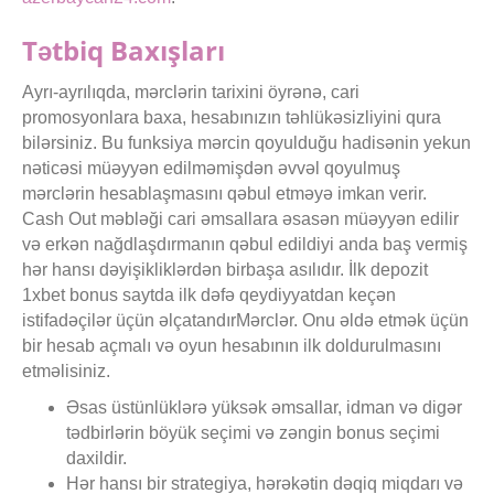
Tətbiq Baxışları
Ayrı-ayrılıqda, mərclərin tarixini öyrənə, cari
promosyonlara baxa, hesabınızın təhlükəsizliyini qura
bilərsiniz. Bu funksiya mərcin qoyulduğu hadisənin yekun
nəticəsi müəyyən edilməmişdən əvvəl qoyulmuş
mərclərin hesablaşmasını qəbul etməyə imkan verir.
Cash Out məbləği cari əmsallara əsasən müəyyən edilir
və erkən nağdlaşdırmanın qəbul edildiyi anda baş vermiş
hər hansı dəyişikliklərdən birbaşa asılıdır. İlk depozit
1xbet bonus saytda ilk dəfə qeydiyyatdan keçən
istifadəçilər üçün əlçatandırMərclər. Onu əldə etmək üçün
bir hesab açmalı və oyun hesabının ilk doldurulmasını
etməlisiniz.
Əsas üstünlüklərə yüksək əmsallar, idman və digər
tədbirlərin böyük seçimi və zəngin bonus seçimi
daxildir.
Hər hansı bir strategiya, hərəkətin dəqiq miqdarı və