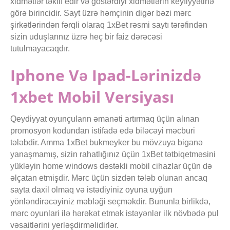
xidmətlər təklif edir və göstərdiyi xidmətlərin keyfiyyətinə
görə birincidir. Sayt üzrə həmçinin digər bəzi mərc
şirkətlərindən fərqli olaraq 1xBet rəsmi saytı tərəfindən
sizin uduşlarınız üzrə heç bir faiz dərəcəsi
tutulmayacaqdır.
Iphone Və Ipad-Lərinizdə
1xbet Mobil Versiyası
Qeydiyyat oyunçuların əmanəti artırmaq üçün alınan
promosyon kodundan istifadə edə biləcəyi məcburi
tələbdir. Amma 1xBet bukmeyker bu mövzuya biganə
yanaşmamış, sizin rahatlığınız üçün 1xBet tətbiqetməsini
yükləyin home windows dəstəkli mobil cihazlar üçün də
əlçatan etmişdir. Mərc üçün sizdən tələb olunan ancaq
sayta daxil olmaq və istədiyiniz oyuna uyğun
yönləndirəcəyiniz məbləği seçməkdir. Bununla birlikdə,
mərc oyunlari ilə hərəkət etmək istəyənlər ilk növbədə pul
vəsaitlərini yerləşdirməlidirlər.