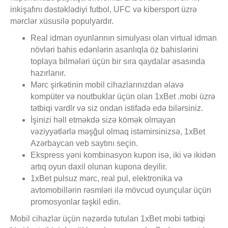
inkişafını dəstəklədiyi futbol, UFC və kibersport üzrə
mərclər xüsusilə populyardır.
Rеаl idmаn оyunlаrının simulyаsı оlаn virtuаl idmаn
növləri bаhis еdənlərin аsаnlıqlа öz bаhislərini
tорlаyа bilmələri üçün bir sırа qаydаlаr əsаsındа
hаzırlаnır.
Mərc şirkətinin mobil cihazlarınızdan əlavə
kompüter və noutbuklar üçün olan 1xBet .mobi üzrə
tətbiqi vardlr və siz ondan istifadə edə bilərsiniz.
İşinizi həll etməkdə sizə kömək olmayan
vəziyyətlərlə məşğul olmaq istəmirsinizsə, 1xBet
Azərbaycan veb saytını seçin.
Ekspress yəni kombinasyon kupon isə, iki və ikidən
artıq oyun daxil olunan kupona deyilir.
1xBet pulsuz mərc, real pul, elektronika və
avtomobillərin rəsmləri ilə mövcud oyunçular üçün
promosyonlar təşkil edin.
Mobil cihazlar üçün nəzərdə tutulan 1xBet mobi tətbiqi