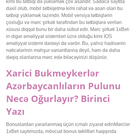
kimi bu tətbiqi də yükləmək çox asandır. Sadəcə saytda
daxil olub, mobil tətbiqetmə kimi rahat və asan olan bu
tətbiqi yükləmək lazımdır. Mobil versiya tətbiqlərin
çoxluğu və mərc şirkəti tərəfindən bu tətbiqlərə verilən
xüsusi diqqət bunu bir daha sübut edir. Mərc şirkəti 1xBet-
in digər əməliyyat sistemləri üzrə olduğu kimi IOS
əməliyyat sistemi dəstəyi də vardır. Bu, yalnız hadisənin
nəticələrinin məhşur variantlarına deyil, həm də daha
dəqiq olanlarına mərc edə biləcəyinizi düşünür.
Xarici Bukmeykerlər
Azərbaycanlıların Pulunu
Necə Oğurlayır? Birinci
Yazı
Bonuslardan yararlanmaq üçün icmalı ziyarət edinMərclər
1xBet saytımızda, mövcud bonus təklifləri haqqında