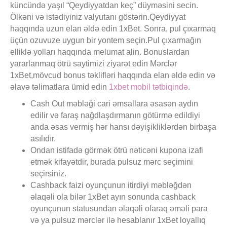
küncündə yaşıl “Qeydiyyatdan keç” düyməsini secin.
Ölkəni və istədiyiniz valyutanı göstərin.Qeydiyyat
haqqında uzun elan əldə edin 1xBet. Sonra, pul çıxarmaq
üçün ozuvuze uygun bir yontem seçin.Pul çıxarmağın
elliklə yolları haqqında melumat alin. Bonuslardan
yararlanmaq ötrü saytimizi ziyarət edin Mərclər
1xBet,mövcud bonus təklifləri haqqında elan əldə edin və
əlavə təlimatlara ümid edin
1xbet mobil tətbiqində
.
Cash Out məbləği cari əmsallara əsasən aydın
edilir və faraş nağdlaşdırmanın götürmə edildiyi
anda əsas vermiş hər hansı dəyişikliklərdən birbaşa
asılıdır.
Ondan istifadə görmək ötrü nəticəni kupona izafi
etmək kifayətdir, burada pulsuz mərc seçimini
seçirsiniz.
Cashback faizi oyunçunun itirdiyi məbləğdən
əlaqəli ola bilər 1xBet ayın sonunda cashback
oyunçunun statusundan əlaqəli olaraq əməli para
və ya pulsuz mərclər ilə hesablanır 1xBet loyallıq