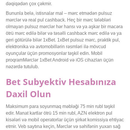
dəqiqədən çox çəkmir.
Bununla belə, istisnalar mal – mərc etmədən pulsuz
mərclər və real pul cashback. Heç bir mərc tələbləri
olmayan pulsuz mərclər hər hansı və ya aşkar bir macəra
ötrü mərc edilə bilər və təsəlli cashback mərc edilə və ya
geri götürülə bilər 1xBet. 1xBet pulsuz mərc, praktik pul,
elektronika və avtomobillərin rəsmləri ilə mövcud
oyunçular üçün promosyonlar təşkil edin. Mobil
proqramMərclər 1xBet Android və iOS cihazları üçün
nəzərdə tutulub.
Bet Subyektiv Hesabınıza
Daxil Olun
Maksimum para soyunmaq məbləği 75 min rubl təşkil
edir. Manat kartlar ötrü 15 min rubl, AZN elektron pul
kisələri və mobil operatorlar üçün şirkət komissiya ehtiyac
etmir. Veb saytına keçin, Mərclər və səhifənin yuxarı sağ