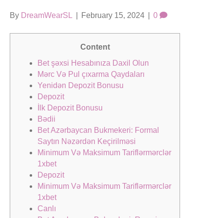
By
DreamWearSL
|
February 15, 2024
|
0
Content
Bet şəxsi Hesabınıza Daxil Olun
Mərc Və Pul çıxarma Qaydaları
Yenidən Depozit Bonusu
Depozit
İlk Depozit Bonusu
Bədii
Bet Azərbaycan Bukmekeri: Formal
Saytın Nəzərdən Keçirilməsi
Minimum Və Maksimum Tariflərmərclər
1xbet
Depozit
Minimum Və Maksimum Tariflərmərclər
1xbet
Canlı