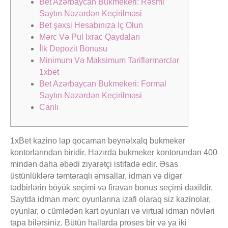
Bet Azərbaycan Bukmekeri: Rəsmi
Saytın Nəzərdən Keçirilməsi
Bet şəxsi Hesabınıza Iç Olun
Mərc Və Pul Ixrac Qaydaları
İlk Depozit Bonusu
Minimum Və Maksimum Tariflərmərclər
1xbet
Bet Azərbaycan Bukmekeri: Formal
Saytın Nəzərdən Keçirilməsi
Canlı
1xBet kazino lap qocaman beynəlxalq bukmeker
kontorlarından biridir. Hazırda bukmeker kontorundan 400
mindən daha əbədi ziyarətçi istifadə edir. Əsas
üstünlüklərə təmtəraqlı əmsallar, idman və digər
tədbirlərin böyük seçimi və firavan bonus seçimi daxildir.
Saytda idman mərc oyunlarına izafi olaraq siz kazinolar,
oyunlar, o cümlədən kart oyunları və virtual idman növləri
tapa bilərsiniz. Bütün hallarda proses bir və ya iki