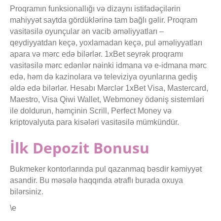
Proqramın funksionallığı və dizaynı istifadəçilərin
mahiyyət saytda gördüklərinə tam bağlı gəlir. Proqram
vasitəsilə oyunçular ən vacib əməliyyatları –
qeydiyyatdan keçə, yoxlamadan keçə, pul əməliyyatları
apara və mərc edə bilərlər. 1xBet seyrək proqramı
vasitəsilə mərc edənlər nəinki idmana və e-idmana mərc
edə, həm də kazinolara və televiziya oyunlarına gediş
əldə edə bilərlər. Hesabı Mərclər 1xBet Visa, Mastercard,
Maestro, Visa Qiwi Wallet, Webmoney ödəniş sistemləri
ile doldurun, həmçinin Scrill, Perfect Money və
kriptovalyuta para kisələri vasitəsilə mümkündür.
İlk Depozit Bonusu
Bukmeker kontorlarında pul qazanmaq bəsdir kəmiyyət
asandir. Bu məsələ haqqında ətraflı burada oxuya
bilərsiniz.
\e