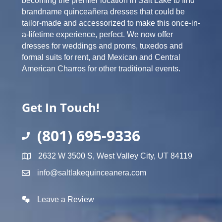
becoming the premier location in Salt Lake to find
brandname quinceañera dresses that could be
tailor-made and accessorized to make this once-in-
a-lifetime experience, perfect. We now offer
dresses for weddings and proms, tuxedos and
formal suits for rent, and Mexican and Central
American Charros for other traditional events.
Get In Touch!
(801) 695-9336
2632 W 3500 S, West Valley City, UT 84119
info@saltlakequinceanera.com
Leave a Review