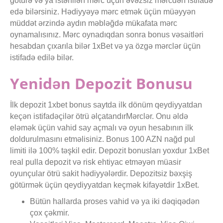
götürə və ya istənilən mərc üçün əvəzsiz mərcdən istifadə
edə bilərsiniz. Hədiyyəyə mərc etmək üçün müəyyən
müddət ərzində aydın məbləğdə mükafata mərc
oynamalısınız. Mərc oynadıqdan sonra bonus vəsaitləri
hesabdan çıxarıla bilər 1xBet və ya özgə mərclər üçün
istifadə edilə bilər.
Yenidən Depozit Bonusu
İlk depozit 1xbet bonus saytda ilk dönüm qeydiyyatdan
keçən istifadəçilər ötrü əlçatandırMərclər. Onu əldə
eləmək üçün vahid say açmalı və oyun hesabının ilk
doldurulmasını etməlisiniz. Bonus 100 AZN nağd pul
limiti ilə 100% təşkil edir. Depozit bonusları yoxdur 1xBet
real pulla depozit və risk ehtiyac etməyən müasir
oyunçular ötrü sakit hədiyyələrdir. Depozitsiz bəxşiş
götürmək üçün qeydiyyatdan keçmək kifayətdir 1xBet.
Bütün hallarda proses vahid və ya iki dəqiqədən
çox çəkmir.