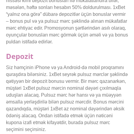
hissəsi kimi depozit bonusları ilə mükafatlandıra bilər,
məsələn, həftə sonları hesabın 50% doldurulması. 1xBet
“yalnız ona görə” dübarə depozitlər üçün bonuslar vermir
– bonus pul və ya pulsuz mərc şəklində alınan mükafatlar
mərc ehtiyac edir. Promosyonun şərtlərindən asılı olaraq,
oyunçular bonusları mərc görmək üçün əməli və ya bonus
puldan istifadə edirlər.
Depozit
Siz həmçinin iPhone və ya Android-də mobil proqramını
quraşdıra bilərsiniz. 1xBet seyrək pulsuz mərclər şəklində
qətiyyən bir depozit bonusu vermir. Bir mərc qazanarkən,
müştəri 1xBet pulsuz mərcin nominal dəyəri çıxılmaqla
uduşları alacaq. Pulsuz mərc hər hansı və ya müəyyən
əmsalla yerləşdirilə bilən pulsuz mərcdir. Bonus mərcini
qazandıqda, müştəri 1xBet az nominal dəyərindən əksik
ödəniş alacaq. Ondan istifadə etmək üçün nəticəni
kupona izafi etmək kifayətdir, burada pulsuz mərc
seçimini seçirsiniz.