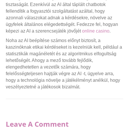
tisztaságát. Ezenkívül az AI által táplált chatbotok
fellendítik a fogyasztói szolgáltatást azáltal, hogy
azonnali válaszokat adnak a kérdésekre, növelve az
ügyfelek általános elégedettségét. Fedezze fel, hogyan
képezi az AI a szerencsejáték jövőjét
online casino
.
Noha az AI beépítése számos előnyt biztosít, a
kaszinóknak etikai kérdéseket is kezelniük kell, például a
statisztikák magánéletét és az algoritmikus elfogultság
lehetőségét. Ahogy a mező tovább fejlődik,
elengedhetetlen a vezetők számára, hogy
felelősségteljesen hajtják végre az AI -t, ügyelve arra,
hogy a technológia növelje a játékélményt anélkül, hogy
veszélyeztetné a játékosok bizalmát.
Leave A Comment