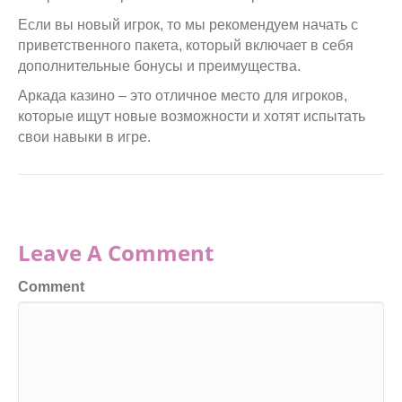
Если вы новый игрок, то мы рекомендуем начать с
приветственного пакета, который включает в себя
дополнительные бонусы и преимущества.
Аркада казино – это отличное место для игроков,
которые ищут новые возможности и хотят испытать
свои навыки в игре.
Leave A Comment
Comment