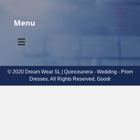
Menu
© 2020 Dream Wear SL | Quinceanera - Wedding - Prom
Dresses. All Rights Reserved.
Goodr