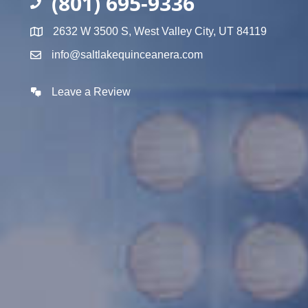
(801) 695-9336
2632 W 3500 S, West Valley City, UT 84119
info@saltlakequinceanera.com
Leave a Review