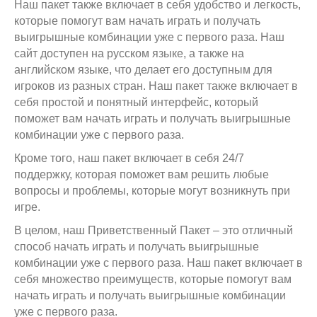
Наш пакет также включает в себя удобство и легкость,
которые помогут вам начать играть и получать
выигрышные комбинации уже с первого раза. Наш
сайт доступен на русском языке, а также на
английском языке, что делает его доступным для
игроков из разных стран. Наш пакет также включает в
себя простой и понятный интерфейс, который
поможет вам начать играть и получать выигрышные
комбинации уже с первого раза.
Кроме того, наш пакет включает в себя 24/7
поддержку, которая поможет вам решить любые
вопросы и проблемы, которые могут возникнуть при
игре.
В целом, наш Приветственный Пакет – это отличный
способ начать играть и получать выигрышные
комбинации уже с первого раза. Наш пакет включает в
себя множество преимуществ, которые помогут вам
начать играть и получать выигрышные комбинации
уже с первого раза.