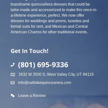
brandname quinceañera dresses that could be
tailor-made and accessorized to make this once-in-
a-lifetime experience, perfect. We now offer
dresses for weddings and proms, tuxedos and
formal suits for rent, and Mexican and Central
American Charros for other traditional events.
Get In Touch!
(801) 695-9336
2632 W 3500 S, West Valley City, UT 84119
info@saltlakequinceanera.com
Leave a Review