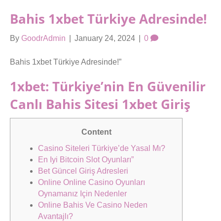
Bahis 1xbet Türkiye Adresinde!
By
GoodrAdmin
|
January 24, 2024
|
0
Bahis 1xbet Türkiye Adresinde!”
1xbet: Türkiye’nin En Güvenilir
Canlı Bahis Sitesi 1xbet Giriş
Content
Casino Siteleri Türkiye’de Yasal Mı?
En Iyi Bitcoin Slot Oyunları”
Bet Güncel Giriş Adresleri
Online Online Casino Oyunları
Oynamanız Için Nedenler
Online Bahis Ve Casino Neden
Avantajlı?