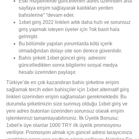
Eski müşterilerde güncellenen adres üzerinden ana
sayfaya erişim sağlayarak kaldıkları yerden
bahislerine” “devam eder.
1xbet giriş 2022 linkleri artık daha hızlı ve sorunsuz
giriş yapmak isteyen üyeler için ?ok basit hala
gelmiştir.
Bu bölümde yapılan yorumlarda kötü içerik
olmadığından dolayı site son derece güvenlidir.
Bahis şirketi 1xbet güncel giriş adresini
güncelledikten sonra bilgilerini sosyal medya
hesabı üzerinden paylaşır.
Türkiye’de en çok kazandıran bahis şirketine erişim
sağlamak tercih eden bahisçiler için 1xbet alternatif giriş
linkleri üzerinden erişim sağlamaları gerekmektedir. Bu
durumda şirketimizin size sunmuş olduğu 1xbet giriş ve
yeni adres butonları üzerinden sorunsuz olarak erişim
işlemlerinizi tamamlayabilirsiniz. İlk Üyelik Bonusu;
1xbet’e üye olanlar 1000 TRY ilk üyelik promosyonu
veriliyor. Promosyon almak için güncel adresi tarayıcınıza