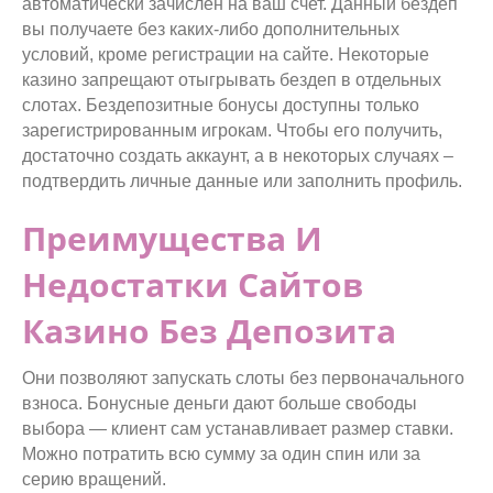
автоматически зачислен на ваш счет. Данный бездеп
вы получаете без каких-либо дополнительных
условий, кроме регистрации на сайте. Некоторые
казино запрещают отыгрывать бездеп в отдельных
слотах. Бездепозитные бонусы доступны только
зарегистрированным игрокам. Чтобы его получить,
достаточно создать аккаунт, а в некоторых случаях –
подтвердить личные данные или заполнить профиль.
Преимущества И
Недостатки Сайтов
Казино Без Депозита
Они позволяют запускать слоты без первоначального
взноса. Бонусные деньги дают больше свободы
выбора — клиент сам устанавливает размер ставки.
Можно потратить всю сумму за один спин или за
серию вращений.