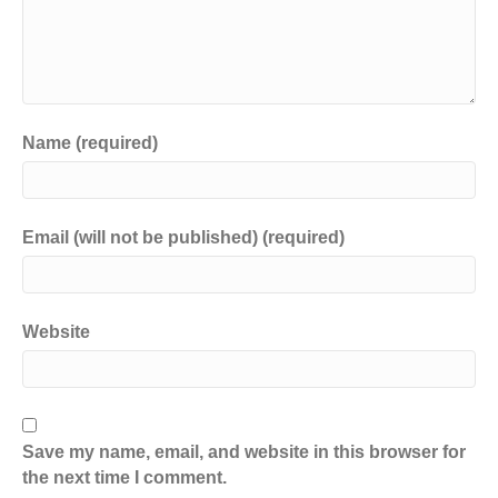
Name (required)
Email (will not be published) (required)
Website
Save my name, email, and website in this browser for
the next time I comment.