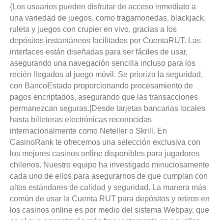
{Los usuarios pueden disfrutar de acceso inmediato a
una variedad de juegos, como tragamonedas, blackjack,
ruleta y juegos con crupier en vivo, gracias a los
depósitos instantáneos facilitados por CuentaRUT. Las
interfaces están diseñadas para ser fáciles de usar,
asegurando una navegación sencilla incluso para los
recién llegados al juego móvil. Se prioriza la seguridad,
con BancoEstado proporcionando procesamiento de
pagos encriptados, asegurando que las transacciones
permanezcan seguras.|Desde tarjetas bancarias locales
hasta billeteras electrónicas reconocidas
internacionalmente como Neteller o Skrill. En
CasinoRank te ofrecemos una selección exclusiva con
los mejores casinos online disponibles para jugadores
chilenos. Nuestro equipo ha investigado minuciosamente
cada uno de ellos para asegurarnos de que cumplan con
altos estándares de calidad y seguridad. La manera más
común de usar la Cuenta RUT para depósitos y retiros en
los casinos online es por medio del sistema Webpay, que