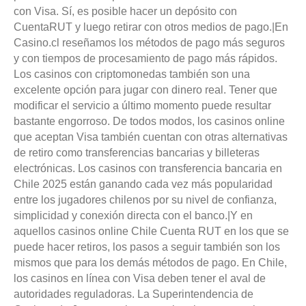
con Visa. Sí, es posible hacer un depósito con
CuentaRUT y luego retirar con otros medios de pago.|En
Casino.cl reseñamos los métodos de pago más seguros
y con tiempos de procesamiento de pago más rápidos.
Los casinos con criptomonedas también son una
excelente opción para jugar con dinero real. Tener que
modificar el servicio a último momento puede resultar
bastante engorroso. De todos modos, los casinos online
que aceptan Visa también cuentan con otras alternativas
de retiro como transferencias bancarias y billeteras
electrónicas. Los casinos con transferencia bancaria en
Chile 2025 están ganando cada vez más popularidad
entre los jugadores chilenos por su nivel de confianza,
simplicidad y conexión directa con el banco.|Y en
aquellos casinos online Chile Cuenta RUT en los que se
puede hacer retiros, los pasos a seguir también son los
mismos que para los demás métodos de pago. En Chile,
los casinos en línea con Visa deben tener el aval de
autoridades reguladoras. La Superintendencia de