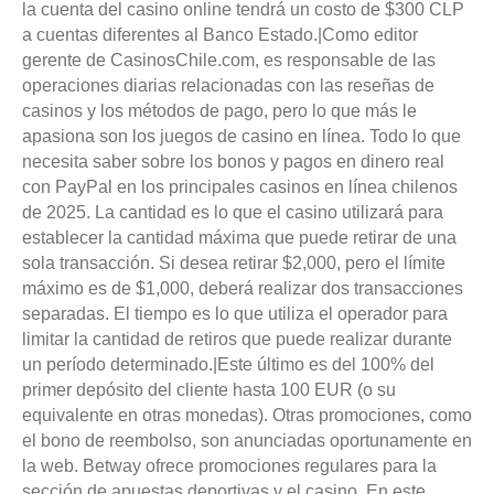
la cuenta del casino online tendrá un costo de $300 CLP
a cuentas diferentes al Banco Estado.|Como editor
gerente de CasinosChile.com, es responsable de las
operaciones diarias relacionadas con las reseñas de
casinos y los métodos de pago, pero lo que más le
apasiona son los juegos de casino en línea. Todo lo que
necesita saber sobre los bonos y pagos en dinero real
con PayPal en los principales casinos en línea chilenos
de 2025. La cantidad es lo que el casino utilizará para
establecer la cantidad máxima que puede retirar de una
sola transacción. Si desea retirar $2,000, pero el límite
máximo es de $1,000, deberá realizar dos transacciones
separadas. El tiempo es lo que utiliza el operador para
limitar la cantidad de retiros que puede realizar durante
un período determinado.|Este último es del 100% del
primer depósito del cliente hasta 100 EUR (o su
equivalente en otras monedas). Otras promociones, como
el bono de reembolso, son anunciadas oportunamente en
la web. Betway ofrece promociones regulares para la
sección de apuestas deportivas y el casino. En este