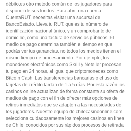
débito,es otro método común de los jugadores para
disponer de sus fondos. Para abrir una cuenta
CuentaRUT, necesitas visitar una sucursal de
BancoEstado. Lleva tu RUT, que es tu número de
identificación nacional único, y un comprobante de
domicilio, como una factura de servicios públicos.|El
medio de pago determina también el tiempo en que
podrás ver tus ganancias, no todos los medios tienen el
mismo tiempo de procesamiento. Por ejemplo, los
monederos electrónicos como Skrill y Neteller procesan
tu pago en 24 horas, al igual que criptomonedas como
Bitcoin Cash. Las transferencias bancarias o el uso de
tarjetas de crédito tardan de 1 a 5 días. Por esta razón los
casinos online actualizan de forma constante su oferta de
medios de pago con el fin de ofrecer más opciones de
retiros inmediatos que se adapten a las necesidades de
los jugadores. Nuestro equipo de chilecasinoonline.com
selecciona cuidadosamente los mejores casinos en línea
de Chile, conocidos por sus rápidos procesos de retirada