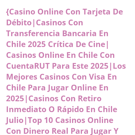
{Casino Online Con Tarjeta De
Débito|Casinos Con
Transferencia Bancaria En
Chile 2025 Crítica De Cine|️
Casinos Online En Chile Con
CuentaRUT Para Este 2025|Los
Mejores Casinos Con Visa En
Chile Para Jugar Online En
2025|Casinos Con Retiro
Inmediato O Rápido En Chile
Julio|Top 10 Casinos Online
Con Dinero Real Para Jugar Y