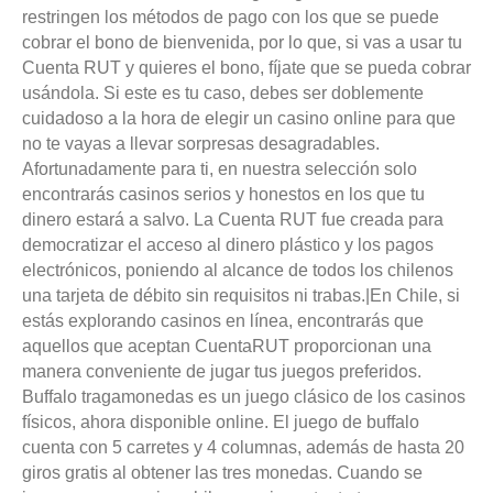
restringen los métodos de pago con los que se puede
cobrar el bono de bienvenida, por lo que, si vas a usar tu
Cuenta RUT y quieres el bono, fíjate que se pueda cobrar
usándola. Si este es tu caso, debes ser doblemente
cuidadoso a la hora de elegir un casino online para que
no te vayas a llevar sorpresas desagradables.
Afortunadamente para ti, en nuestra selección solo
encontrarás casinos serios y honestos en los que tu
dinero estará a salvo. La Cuenta RUT fue creada para
democratizar el acceso al dinero plástico y los pagos
electrónicos, poniendo al alcance de todos los chilenos
una tarjeta de débito sin requisitos ni trabas.|En Chile, si
estás explorando casinos en línea, encontrarás que
aquellos que aceptan CuentaRUT proporcionan una
manera conveniente de jugar tus juegos preferidos.
Buffalo tragamonedas es un juego clásico de los casinos
físicos, ahora disponible online. El juego de buffalo
cuenta con 5 carretes y 4 columnas, además de hasta 20
giros gratis al obtener las tres monedas. Cuando se