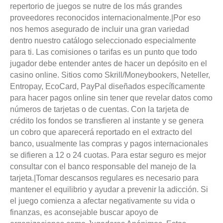
repertorio de juegos se nutre de los más grandes
proveedores reconocidos internacionalmente.|Por eso
nos hemos asegurado de incluir una gran variedad
dentro nuestro catálogo seleccionado especialmente
para ti. Las comisiones o tarifas es un punto que todo
jugador debe entender antes de hacer un depósito en el
casino online. Sitios como Skrill/Moneybookers, Neteller,
Entropay, EcoCard, PayPal diseñados específicamente
para hacer pagos online sin tener que revelar datos como
números de tarjetas o de cuentas. Con la tarjeta de
crédito los fondos se transfieren al instante y se genera
un cobro que aparecerá reportado en el extracto del
banco, usualmente las compras y pagos internacionales
se difieren a 12 o 24 cuotas. Para estar seguro es mejor
consultar con el banco responsable del manejo de la
tarjeta.|Tomar descansos regulares es necesario para
mantener el equilibrio y ayudar a prevenir la adicción. Si
el juego comienza a afectar negativamente su vida o
finanzas, es aconsejable buscar apoyo de