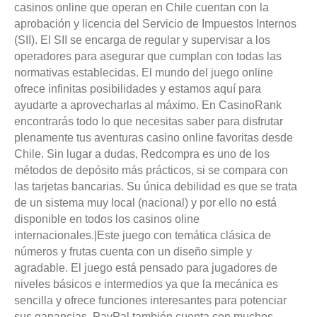
casinos online que operan en Chile cuentan con la
aprobación y licencia del Servicio de Impuestos Internos
(SII). El SII se encarga de regular y supervisar a los
operadores para asegurar que cumplan con todas las
normativas establecidas. El mundo del juego online
ofrece infinitas posibilidades y estamos aquí para
ayudarte a aprovecharlas al máximo. En CasinoRank
encontrarás todo lo que necesitas saber para disfrutar
plenamente tus aventuras casino online favoritas desde
Chile. Sin lugar a dudas, Redcompra es uno de los
métodos de depósito más prácticos, si se compara con
las tarjetas bancarias. Su única debilidad es que se trata
de un sistema muy local (nacional) y por ello no está
disponible en todos los casinos oline
internacionales.|Este juego con temática clásica de
números y frutas cuenta con un diseño simple y
agradable. El juego está pensado para jugadores de
niveles básicos e intermedios ya que la mecánica es
sencilla y ofrece funciones interesantes para potenciar
sus ganancias. PayPal también cuenta con muchos