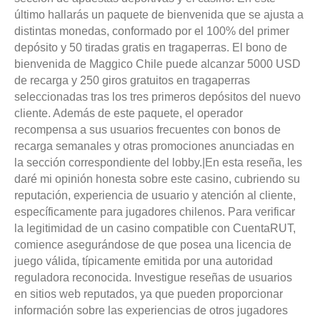
último hallarás un paquete de bienvenida que se ajusta a
distintas monedas, conformado por el 100% del primer
depósito y 50 tiradas gratis en tragaperras. El bono de
bienvenida de Maggico Chile puede alcanzar 5000 USD
de recarga y 250 giros gratuitos en tragaperras
seleccionadas tras los tres primeros depósitos del nuevo
cliente. Además de este paquete, el operador
recompensa a sus usuarios frecuentes con bonos de
recarga semanales y otras promociones anunciadas en
la sección correspondiente del lobby.|En esta reseña, les
daré mi opinión honesta sobre este casino, cubriendo su
reputación, experiencia de usuario y atención al cliente,
específicamente para jugadores chilenos. Para verificar
la legitimidad de un casino compatible con CuentaRUT,
comience asegurándose de que posea una licencia de
juego válida, típicamente emitida por una autoridad
reguladora reconocida. Investigue reseñas de usuarios
en sitios web reputados, ya que pueden proporcionar
información sobre las experiencias de otros jugadores