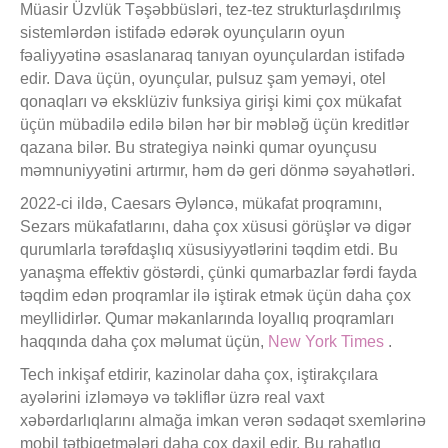
Müasir Üzvlük Təşəbbüsləri, tez-tez strukturlaşdırılmış
sistemlərdən istifadə edərək oyunçuların oyun
fəaliyyətinə əsaslanaraq tanıyan oyunçulardan istifadə
edir. Dava üçün, oyunçular, pulsuz şam yeməyi, otel
qonaqları və eksklüziv funksiya girişi kimi çox mükafat
üçün mübadilə edilə bilən hər bir məbləğ üçün kreditlər
qazana bilər. Bu strategiya nəinki qumar oyunçusu
məmnuniyyətini artırmır, həm də geri dönmə səyahətləri.
2022-ci ildə, Caesars Əyləncə, mükafat proqramını,
Sezars mükafatlarını, daha çox xüsusi görüşlər və digər
qurumlarla tərəfdaşlıq xüsusiyyətlərini təqdim etdi. Bu
yanaşma effektiv göstərdi, çünki qumarbazlar fərdi fayda
təqdim edən proqramlar ilə iştirak etmək üçün daha çox
meyllidirlər. Qumar məkanlarında loyallıq proqramları
haqqında daha çox məlumat üçün,
New York Times
.
Tech inkişaf etdirir, kazinolar daha çox, iştirakçılara
ayələrini izləməyə və təkliflər üzrə real vaxt
xəbərdarlıqlarını almağa imkan verən sədaqət sxemlərinə
mobil tətbiqetmələri daha çox daxil edir. Bu rahatlıq