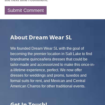
About Dream Wear SL
We founded Dream Wear SL with the goal of
becoming the premier location in Salt Lake to find
brandname quinceañera dresses that could be
tailor-made and accessorized to make this once-in-
a-lifetime experience, perfect. We now offer
dresses for weddings and proms, tuxedos and
formal suits for rent, and Mexican and Central
American Charros for other traditional events.
Get In Touch!