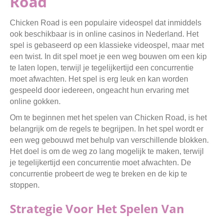
Road
Chicken Road is een populaire videospel dat inmiddels
ook beschikbaar is in online casinos in Nederland. Het
spel is gebaseerd op een klassieke videospel, maar met
een twist. In dit spel moet je een weg bouwen om een kip
te laten lopen, terwijl je tegelijkertijd een concurrentie
moet afwachten. Het spel is erg leuk en kan worden
gespeeld door iedereen, ongeacht hun ervaring met
online gokken.
Om te beginnen met het spelen van Chicken Road, is het
belangrijk om de regels te begrijpen. In het spel wordt er
een weg gebouwd met behulp van verschillende blokken.
Het doel is om de weg zo lang mogelijk te maken, terwijl
je tegelijkertijd een concurrentie moet afwachten. De
concurrentie probeert de weg te breken en de kip te
stoppen.
Strategie Voor Het Spelen Van