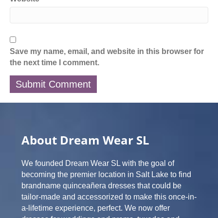
Save my name, email, and website in this browser for
the next time I comment.
About Dream Wear SL
We founded Dream Wear SL with the goal of
becoming the premier location in Salt Lake to find
brandname quinceañera dresses that could be
tailor-made and accessorized to make this once-in-
a-lifetime experience, perfect. We now offer