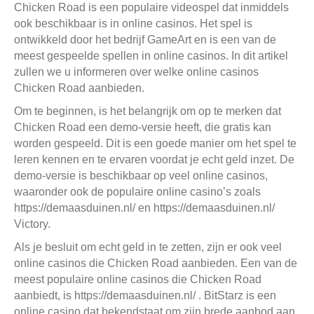
Chicken Road is een populaire videospel dat inmiddels
ook beschikbaar is in online casinos. Het spel is
ontwikkeld door het bedrijf GameArt en is een van de
meest gespeelde spellen in online casinos. In dit artikel
zullen we u informeren over welke online casinos
Chicken Road aanbieden.
Om te beginnen, is het belangrijk om op te merken dat
Chicken Road een demo-versie heeft, die gratis kan
worden gespeeld. Dit is een goede manier om het spel te
leren kennen en te ervaren voordat je echt geld inzet. De
demo-versie is beschikbaar op veel online casinos,
waaronder ook de populaire online casino’s zoals
https://demaasduinen.nl/ en https://demaasduinen.nl/
Victory.
Als je besluit om echt geld in te zetten, zijn er ook veel
online casinos die Chicken Road aanbieden. Een van de
meest populaire online casinos die Chicken Road
aanbiedt, is https://demaasduinen.nl/ . BitStarz is een
online casino dat bekendstaat om zijn brede aanbod aan