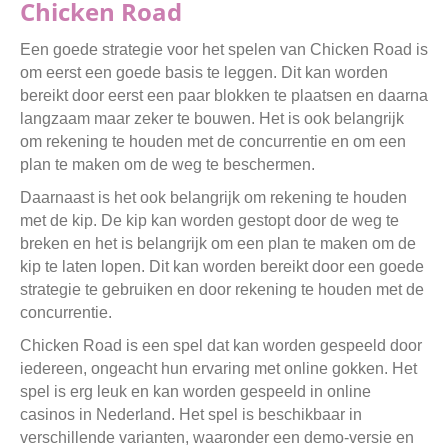
Chicken Road
Een goede strategie voor het spelen van Chicken Road is
om eerst een goede basis te leggen. Dit kan worden
bereikt door eerst een paar blokken te plaatsen en daarna
langzaam maar zeker te bouwen. Het is ook belangrijk
om rekening te houden met de concurrentie en om een
plan te maken om de weg te beschermen.
Daarnaast is het ook belangrijk om rekening te houden
met de kip. De kip kan worden gestopt door de weg te
breken en het is belangrijk om een plan te maken om de
kip te laten lopen. Dit kan worden bereikt door een goede
strategie te gebruiken en door rekening te houden met de
concurrentie.
Chicken Road is een spel dat kan worden gespeeld door
iedereen, ongeacht hun ervaring met online gokken. Het
spel is erg leuk en kan worden gespeeld in online
casinos in Nederland. Het spel is beschikbaar in
verschillende varianten, waaronder een demo-versie en