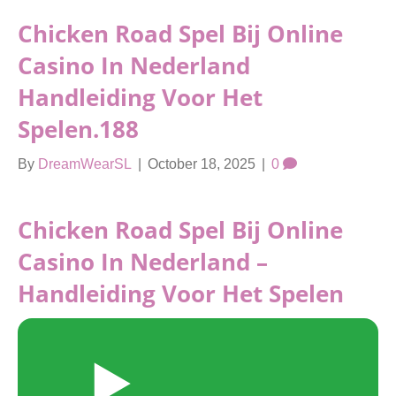
Chicken Road Spel Bij Online
Casino In Nederland
Handleiding Voor Het
Spelen.188
By
DreamWearSL
|
October 18, 2025
|
0
Chicken Road Spel Bij Online
Casino In Nederland –
Handleiding Voor Het Spelen
▶️