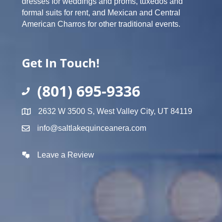
dresses for weddings and proms, tuxedos and
formal suits for rent, and Mexican and Central
American Charros for other traditional events.
Get In Touch!
(801) 695-9336
2632 W 3500 S, West Valley City, UT 84119
info@saltlakequinceanera.com
Leave a Review