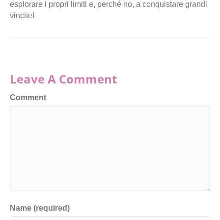
esplorare i propri limiti e, perché no, a conquistare grandi
vincite!
Leave A Comment
Comment
Name (required)