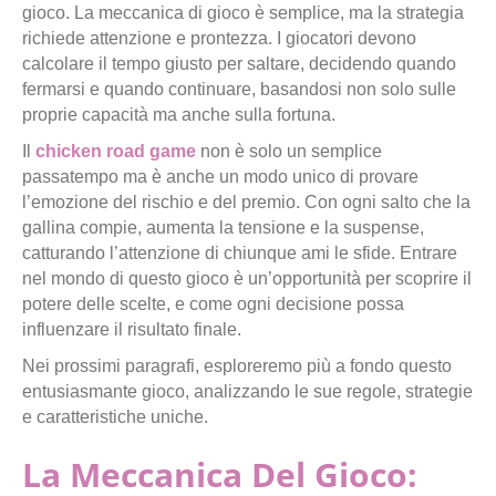
gioco. La meccanica di gioco è semplice, ma la strategia
richiede attenzione e prontezza. I giocatori devono
calcolare il tempo giusto per saltare, decidendo quando
fermarsi e quando continuare, basandosi non solo sulle
proprie capacità ma anche sulla fortuna.
Il
chicken road game
non è solo un semplice
passatempo ma è anche un modo unico di provare
l’emozione del rischio e del premio. Con ogni salto che la
gallina compie, aumenta la tensione e la suspense,
catturando l’attenzione di chiunque ami le sfide. Entrare
nel mondo di questo gioco è un’opportunità per scoprire il
potere delle scelte, e come ogni decisione possa
influenzare il risultato finale.
Nei prossimi paragrafi, esploreremo più a fondo questo
entusiasmante gioco, analizzando le sue regole, strategie
e caratteristiche uniche.
La Meccanica Del Gioco: