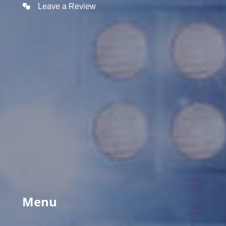
Leave a Review
Menu