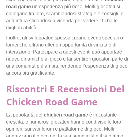
road game
un’esperienza più ricca. Molti giocatori si
collegano tra loro, scambiandosi strategie e consigli, o
addirittura sfidandosi a vicenda per vedere chi ha le
migliori abilità.
Inoltre, gli sviluppatori spesso creano eventi speciali o
tornei che offrono ulteriori opportunità di vincita e di
interazione. Partecipare a questi eventi può apportare
nuove dinamiche al gioco e far sentire i giocatori parte di
una comunità più ampia, rendendo l’esperienza di gioco
ancora più gratificante.
Riscontri E Recensioni Del
Chicken Road Game
La popolarità del
chicken road game
è in costante
crescita, e numerosi giocatori hanno condiviso le loro
opinioni sui vari forum e piattaforme di gioco. Molti
apprezzano il gioco per la sua semplicità e il suo ritmo