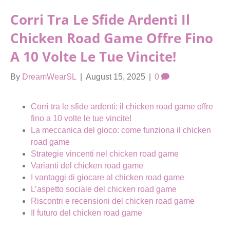
Corri Tra Le Sfide Ardenti Il
Chicken Road Game Offre Fino
A 10 Volte Le Tue Vincite!
By
DreamWearSL
|
August 15, 2025
|
0
Corri tra le sfide ardenti: il chicken road game offre
fino a 10 volte le tue vincite!
La meccanica del gioco: come funziona il chicken
road game
Strategie vincenti nel chicken road game
Varianti del chicken road game
I vantaggi di giocare al chicken road game
L’aspetto sociale del chicken road game
Riscontri e recensioni del chicken road game
Il futuro del chicken road game