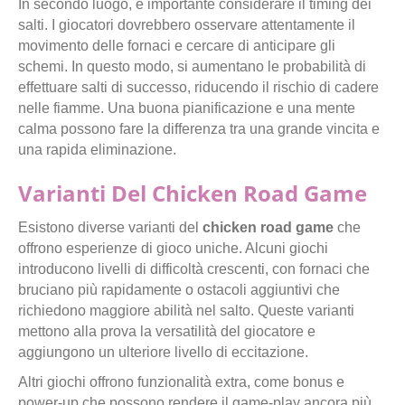
In secondo luogo, è importante considerare il timing dei
salti. I giocatori dovrebbero osservare attentamente il
movimento delle fornaci e cercare di anticipare gli
schemi. In questo modo, si aumentano le probabilità di
effettuare salti di successo, riducendo il rischio di cadere
nelle fiamme. Una buona pianificazione e una mente
calma possono fare la differenza tra una grande vincita e
una rapida eliminazione.
Varianti Del Chicken Road Game
Esistono diverse varianti del
chicken road game
che
offrono esperienze di gioco uniche. Alcuni giochi
introducono livelli di difficoltà crescenti, con fornaci che
bruciano più rapidamente o ostacoli aggiuntivi che
richiedono maggiore abilità nel salto. Queste varianti
mettono alla prova la versatilità del giocatore e
aggiungono un ulteriore livello di eccitazione.
Altri giochi offrono funzionalità extra, come bonus e
power-up che possono rendere il game-play ancora più