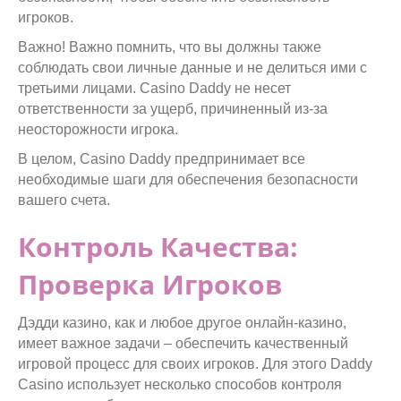
игроков.
Важно! Важно помнить, что вы должны также
соблюдать свои личные данные и не делиться ими с
третьими лицами. Casino Daddy не несет
ответственности за ущерб, причиненный из-за
неосторожности игрока.
В целом, Casino Daddy предпринимает все
необходимые шаги для обеспечения безопасности
вашего счета.
Контроль Качества:
Проверка Игроков
Дэдди казино, как и любое другое онлайн-казино,
имеет важное задачи – обеспечить качественный
игровой процесс для своих игроков. Для этого Daddy
Casino использует несколько способов контроля