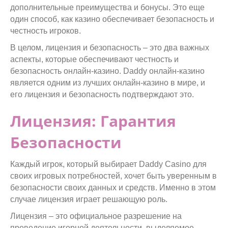
дополнительные преимущества и бонусы. Это еще
один способ, как казино обеспечивает безопасность и
честность игроков.
В целом, лицензия и безопасность – это два важных
аспекты, которые обеспечивают честность и
безопасность онлайн-казино. Daddy онлайн-казино
является одним из лучших онлайн-казино в мире, и
его лицензия и безопасность подтверждают это.
Лицензия: Гарантия
Безопасности
Каждый игрок, который выбирает Daddy Casino для
своих игровых потребностей, хочет быть уверенным в
безопасности своих данных и средств. Именно в этом
случае лицензия играет решающую роль.
Лицензия – это официальное разрешение на
проведение игорной деятельности, выделяемое