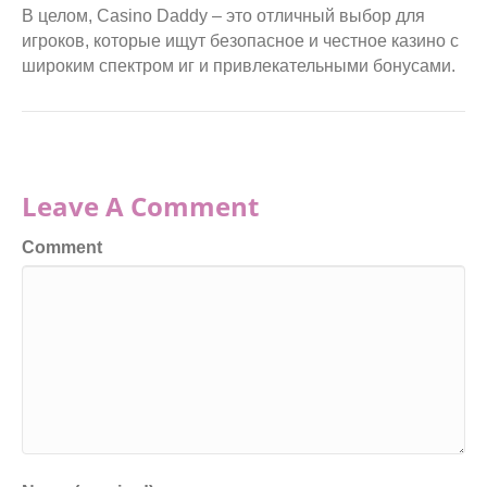
В целом, Casino Daddy – это отличный выбор для
игроков, которые ищут безопасное и честное казино с
широким спектром иг и привлекательными бонусами.
Leave A Comment
Comment