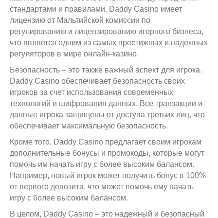
стандартами и правилами. Daddy Casino имеет
лицензию от Мальтийской комиссии по
регулированию и лицензированию игорного бизнеса,
что является одним из самых престижных и надежных
регуляторов в мире онлайн-казино.
Безопасность – это также важный аспект для игрока.
Daddy Casino обеспечивает безопасность своих
игроков за счет использования современных
технологий и шифрования данных. Все транзакции и
данные игрока защищены от доступа третьих лиц, что
обеспечивает максимальную безопасность.
Кроме того, Daddy Casino предлагает своим игрокам
дополнительные бонусы и промокоды, которые могут
помочь им начать игру с более высоким балансом.
Например, новый игрок может получить бонус в 100%
от первого депозита, что может помочь ему начать
игру с более высоким балансом.
В целом, Daddy Casino – это надежный и безопасный