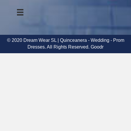
© 2020 Dream Wear SL | Quinceanera - Wedding - Prom
Dresses. All Rights Reserved.
Goodr