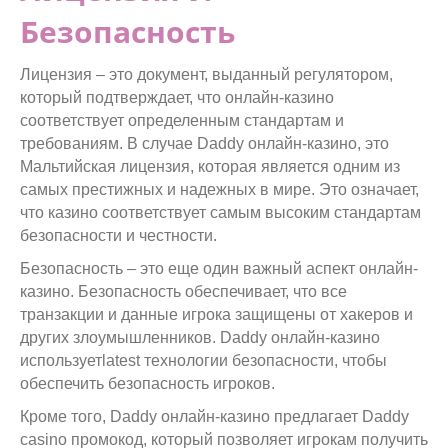
Безопасность
Лицензия – это документ, выданный регулятором,
который подтверждает, что онлайн-казино
соответствует определенным стандартам и
требованиям. В случае Daddy онлайн-казино, это
Мальтийская лицензия, которая является одним из
самых престижных и надежных в мире. Это означает,
что казино соответствует самым высоким стандартам
безопасности и честности.
Безопасность – это еще один важный аспект онлайн-
казино. Безопасность обеспечивает, что все
транзакции и данные игрока защищены от хакеров и
других злоумышленников. Daddy онлайн-казино
используетlatest технологии безопасности, чтобы
обеспечить безопасность игроков.
Кроме того, Daddy онлайн-казино предлагает Daddy
casino промокод, который позволяет игрокам получить