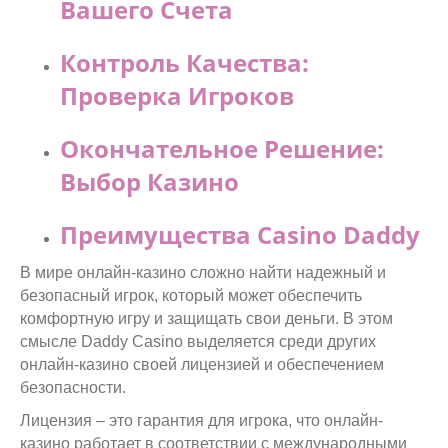
Вашего Счета
Контроль Качества:
Проверка Игроков
Окончательное Решение:
Выбор Казино
Преимущества Casino Daddy
В мире онлайн-казино сложно найти надежный и
безопасный игрок, который может обеспечить
комфортную игру и защищать свои деньги. В этом
смысле Daddy Casino выделяется среди других
онлайн-казино своей лицензией и обеспечением
безопасности.
Лицензия – это гарантия для игрока, что онлайн-
казино работает в соответствии с международными