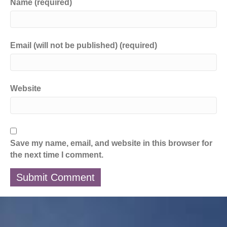
Name (required)
Email (will not be published) (required)
Website
Save my name, email, and website in this browser for
the next time I comment.