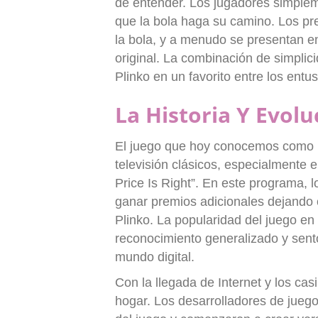
de entender. Los jugadores simplem
que la bola haga su camino. Los pr
la bola, y a menudo se presentan e
original. La combinación de simplic
Plinko en un favorito entre los entu
La Historia Y Evolu
El juego que hoy conocemos como P
televisión clásicos, especialmente
Price Is Right”. En este programa, 
ganar premios adicionales dejando c
Plinko. La popularidad del juego en
reconocimiento generalizado y sentó
mundo digital.
Con la llegada de Internet y los ca
hogar. Los desarrolladores de jueg