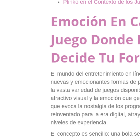
Plinko en el Contexto de los 
Emoción En Ca
Juego Donde 
Decide Tu For
El mundo del entretenimiento en lín
nuevas y emocionantes formas de pro
la vasta variedad de juegos disponi
atractivo visual y la emoción que g
que evoca la nostalgia de los progr
reinventado para la era digital, at
niveles de experiencia.
El concepto es sencillo: una bola s