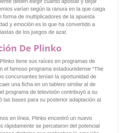
ente deben elegir cuánto apostar y dejar
emios varían según la ranura en la que caiga
n forma de multiplicadores de la apuesta
idad y emoción es lo que ha convertido a
siastas de los juegos de azar.
ción De Plinko
linko tiene sus raíces en programas de
 en el famoso programa estadounidense “The
los concursantes tenían la oportunidad de
aer una ficha en un tablero similar al de
 el programa de televisión contribuyó a su
 las bases para su posterior adaptación al
sinos en línea, Plinko encontró un nuevo
os rápidamente se percataron del potencial