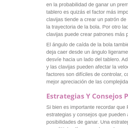
en la probabilidad de ganar un premi
tablero es quizás el factor más im
clavijas tiende a crear un patrón de 
la trayectoria de la bola. Por otro 
clavijas puede crear patrones más 
El ángulo de caída de la bola tambié
deja caer desde un ángulo ligerame
desvíe hacia un lado del tablero. Ad
y las clavijas pueden afectar la vel
factores son difíciles de controlar
mejor apreciación de las complejida
Estrategias Y Consejos 
Si bien es importante recordar que 
estrategias y consejos que pueden 
posibilidades de ganar. Una estrat