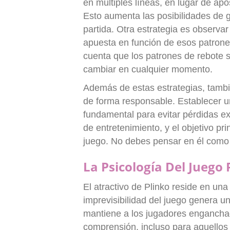
en múltiples líneas, en lugar de apo
Esto aumenta las posibilidades de
partida. Otra estrategia es observar
apuesta en función de esos patrone
cuenta que los patrones de rebote 
cambiar en cualquier momento.
Además de estas estrategias, tambi
de forma responsable. Establecer un
fundamental para evitar pérdidas e
de entretenimiento, y el objetivo prin
juego. No debes pensar en él como
La Psicología Del Juego 
El atractivo de Plinko reside en un
imprevisibilidad del juego genera 
mantiene a los jugadores enganchado
comprensión, incluso para aquellos 