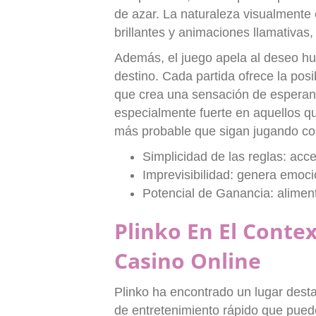
de azar. La naturaleza visualmente 
brillantes y animaciones llamativas,
Además, el juego apela al deseo hu
destino. Cada partida ofrece la posi
que crea una sensación de esperanz
especialmente fuerte en aquellos q
más probable que sigan jugando con
Simplicidad de las reglas: acce
Imprevisibilidad: genera emoci
Potencial de Ganancia: aliment
Plinko En El Conte
Casino Online
Plinko ha encontrado un lugar dest
de entretenimiento rápido que puede