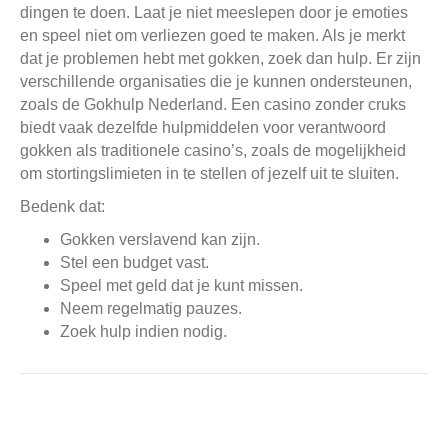
dingen te doen. Laat je niet meeslepen door je emoties
en speel niet om verliezen goed te maken. Als je merkt
dat je problemen hebt met gokken, zoek dan hulp. Er zijn
verschillende organisaties die je kunnen ondersteunen,
zoals de Gokhulp Nederland. Een casino zonder cruks
biedt vaak dezelfde hulpmiddelen voor verantwoord
gokken als traditionele casino’s, zoals de mogelijkheid
om stortingslimieten in te stellen of jezelf uit te sluiten.
Bedenk dat:
Gokken verslavend kan zijn.
Stel een budget vast.
Speel met geld dat je kunt missen.
Neem regelmatig pauzes.
Zoek hulp indien nodig.