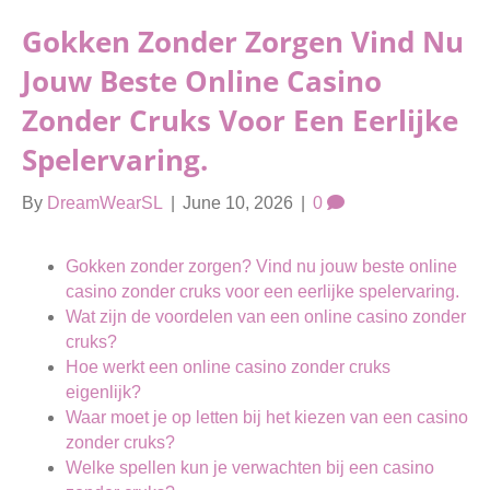
Gokken Zonder Zorgen Vind Nu
Jouw Beste Online Casino
Zonder Cruks Voor Een Eerlijke
Spelervaring.
By
DreamWearSL
|
June 10, 2026
|
0
Gokken zonder zorgen? Vind nu jouw beste online
casino zonder cruks voor een eerlijke spelervaring.
Wat zijn de voordelen van een online casino zonder
cruks?
Hoe werkt een online casino zonder cruks
eigenlijk?
Waar moet je op letten bij het kiezen van een casino
zonder cruks?
Welke spellen kun je verwachten bij een casino