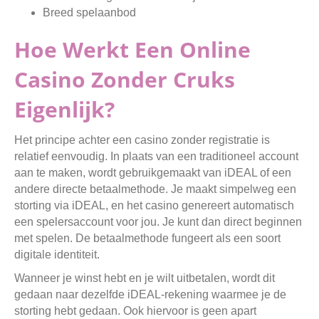
Breed spelaanbod
Hoe Werkt Een Online
Casino Zonder Cruks
Eigenlijk?
Het principe achter een casino zonder registratie is
relatief eenvoudig. In plaats van een traditioneel account
aan te maken, wordt gebruikgemaakt van iDEAL of een
andere directe betaalmethode. Je maakt simpelweg een
storting via iDEAL, en het casino genereert automatisch
een spelersaccount voor jou. Je kunt dan direct beginnen
met spelen. De betaalmethode fungeert als een soort
digitale identiteit.
Wanneer je winst hebt en je wilt uitbetalen, wordt dit
gedaan naar dezelfde iDEAL-rekening waarmee je de
storting hebt gedaan. Ook hiervoor is geen apart