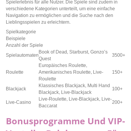
Spielerlebnis für alle Nutzer. Die Spiele sind zudem in
verschiedene Kategorien unterteilt, um eine einfache
Navigation zu ermöglichen und die Suche nach den
Lieblingsspielen zu erleichtern.
Spielkategorie
Beispiele
Anzahl der Spiele
Book of Dead, Starburst, Gonzo’s
Spielautomaten
3500+
Quest
Europäisches Roulette,
Roulette
Amerikanisches Roulette, Live-
150+
Roulette
Klassisches Blackjack, Multi Hand
Blackjack
100+
Blackjack, Live-Blackjack
Live-Roulette, Live-Blackjack, Live-
Live-Casino
200+
Baccarat
Bonusprogramme Und VIP-