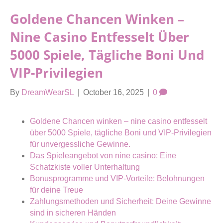
Goldene Chancen Winken –
Nine Casino Entfesselt Über
5000 Spiele, Tägliche Boni Und
VIP-Privilegien
By
DreamWearSL
|
October 16, 2025
|
0
Goldene Chancen winken – nine casino entfesselt
über 5000 Spiele, tägliche Boni und VIP-Privilegien
für unvergessliche Gewinne.
Das Spieleangebot von nine casino: Eine
Schatzkiste voller Unterhaltung
Bonusprogramme und VIP-Vorteile: Belohnungen
für deine Treue
Zahlungsmethoden und Sicherheit: Deine Gewinne
sind in sicheren Händen