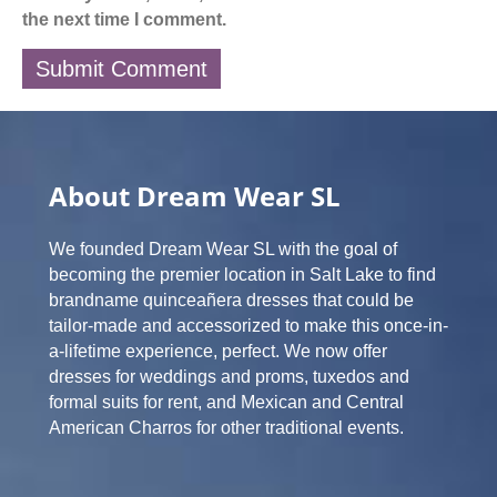
the next time I comment.
About Dream Wear SL
We founded Dream Wear SL with the goal of
becoming the premier location in Salt Lake to find
brandname quinceañera dresses that could be
tailor-made and accessorized to make this once-in-
a-lifetime experience, perfect. We now offer
dresses for weddings and proms, tuxedos and
formal suits for rent, and Mexican and Central
American Charros for other traditional events.