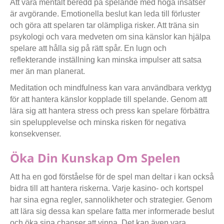
Att vara mentalt beredd på spelande med höga insatser
är avgörande. Emotionella beslut kan leda till förluster
och göra att spelaren tar olämpliga risker. Att träna sin
psykologi och vara medveten om sina känslor kan hjälpa
spelare att hålla sig på rätt spår. En lugn och
reflekterande inställning kan minska impulser att satsa
mer än man planerat.
Meditation och mindfulness kan vara användbara verktyg
för att hantera känslor kopplade till spelande. Genom att
lära sig att hantera stress och press kan spelare förbättra
sin spelupplevelse och minska risken för negativa
konsekvenser.
Öka Din Kunskap Om Spelen
Att ha en god förståelse för de spel man deltar i kan också
bidra till att hantera riskerna. Varje kasino- och kortspel
har sina egna regler, sannolikheter och strategier. Genom
att lära sig dessa kan spelare fatta mer informerade beslut
och öka sina chanser att vinna. Det kan även vara