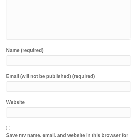
Name (required)
Email (will not be published) (required)
Website
Save my name, email, and website in this browser for