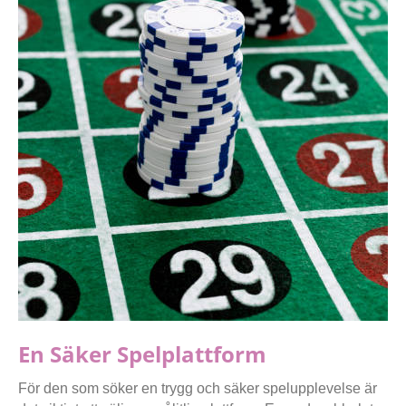
En Säker Spelplattform
För den som söker en trygg och säker spelupplevelse är