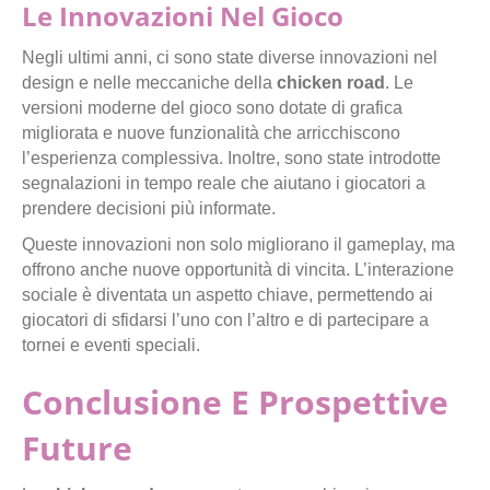
Le Innovazioni Nel Gioco
Negli ultimi anni, ci sono state diverse innovazioni nel
design e nelle meccaniche della
chicken road
. Le
versioni moderne del gioco sono dotate di grafica
migliorata e nuove funzionalità che arricchiscono
l’esperienza complessiva. Inoltre, sono state introdotte
segnalazioni in tempo reale che aiutano i giocatori a
prendere decisioni più informate.
Queste innovazioni non solo migliorano il gameplay, ma
offrono anche nuove opportunità di vincita. L’interazione
sociale è diventata un aspetto chiave, permettendo ai
giocatori di sfidarsi l’uno con l’altro e di partecipare a
tornei e eventi speciali.
Conclusione E Prospettive
Future