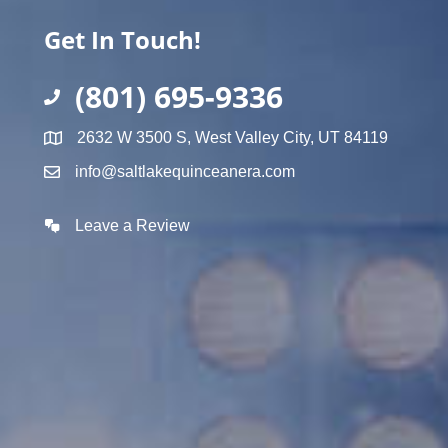
Get In Touch!
(801) 695-9336
2632 W 3500 S, West Valley City, UT 84119
info@saltlakequinceanera.com
Leave a Review