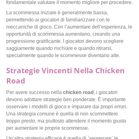
fondamentale valutare il momento migliore per procedere.
La scommessa iniziale è generalmente bassa,
permettendo ai giocatori di familiarizzare con le
meccaniche di gioco. Con l’aumentare dell’esperienza, le
opportunità di scommessa aumentano, creando una
progressione gratificante. I giocatori devono scegliere
saggiamente quando rischiare e quando ritirarsi,
specialmente quando le scommesse diventano alte.
Strategie Vincenti Nella Chicken
Road
Per avere successo nella
chicken road
, i giocatori
devono adottare strategie ben ponderate. È importante
osservare i modelli di gioco e imparare dai propri errori.
Una strategia comune è quella di non scommettere
troppo presto, ma piuttosto attendere il momento giusto
per aumentare le proprie scommesse.
Un’altra strategia efficace è quella di `segregare` le