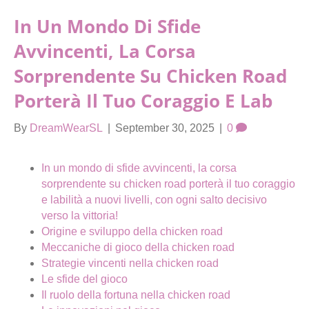
In Un Mondo Di Sfide
Avvincenti, La Corsa
Sorprendente Su Chicken Road
Porterà Il Tuo Coraggio E Lab
By
DreamWearSL
|
September 30, 2025
|
0
In un mondo di sfide avvincenti, la corsa
sorprendente su chicken road porterà il tuo coraggio
e labilità a nuovi livelli, con ogni salto decisivo
verso la vittoria!
Origine e sviluppo della chicken road
Meccaniche di gioco della chicken road
Strategie vincenti nella chicken road
Le sfide del gioco
Il ruolo della fortuna nella chicken road