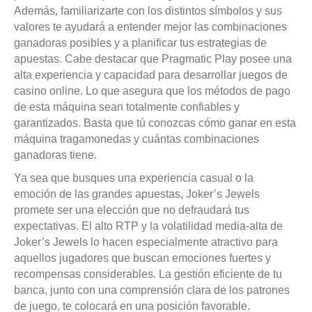
Además, familiarizarte con los distintos símbolos y sus
valores te ayudará a entender mejor las combinaciones
ganadoras posibles y a planificar tus estrategias de
apuestas. Cabe destacar que Pragmatic Play posee una
alta experiencia y capacidad para desarrollar juegos de
casino online. Lo que asegura que los métodos de pago
de esta máquina sean totalmente confiables y
garantizados. Basta que tú conozcas cómo ganar en esta
máquina tragamonedas y cuántas combinaciones
ganadoras tiene.
Ya sea que busques una experiencia casual o la
emoción de las grandes apuestas, Joker’s Jewels
promete ser una elección que no defraudará tus
expectativas. El alto RTP y la volatilidad media-alta de
Joker’s Jewels lo hacen especialmente atractivo para
aquellos jugadores que buscan emociones fuertes y
recompensas considerables. La gestión eficiente de tu
banca, junto con una comprensión clara de los patrones
de juego, te colocará en una posición favorable.