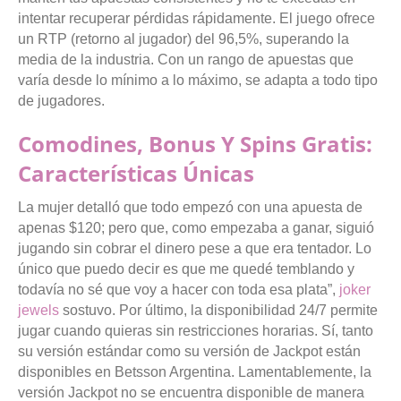
intentar recuperar pérdidas rápidamente. El juego ofrece
un RTP (retorno al jugador) del 96,5%, superando la
media de la industria. Con un rango de apuestas que
varía desde lo mínimo a lo máximo, se adapta a todo tipo
de jugadores.
Comodines, Bonus Y Spins Gratis:
Características Únicas
La mujer detalló que todo empezó con una apuesta de
apenas $120; pero que, como empezaba a ganar, siguió
jugando sin cobrar el dinero pese a que era tentador. Lo
único que puedo decir es que me quedé temblando y
todavía no sé que voy a hacer con toda esa plata”,
joker
jewels
sostuvo. Por último, la disponibilidad 24/7 permite
jugar cuando quieras sin restricciones horarias. Sí, tanto
su versión estándar como su versión de Jackpot están
disponibles en Betsson Argentina. Lamentablemente, la
versión Jackpot no se encuentra disponible de manera