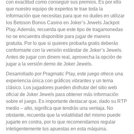
con exactitud como conseguir sus premios. Es por ello
que nuestro equipo de expertos te trae toda la
información que necesitas para que no dudes en utilizar
los Betsson Bonos Casino en Joker’s Jewels Jackpot
Play. Además, recuerda que este tipo de tragamonedas
no se encuentra disponible para jugar de manera
gratuita. Por lo que si quieres probarla gratis deberás
conformarte con la versión estándar de Joker’s Jewels.
Antes de jugar con dinero real, aprovecha la opción de
jugar a la versión demo de Joker Jewels.
Desarrollado por Pragmatic Play, este juego ofrece una
experiencia única con gráficos vibrantes y un tema
clásico. Los jugadores pueden disfrutar del sitio web
oficial de Joker Jewels para obtener más información
sobre el juego. Es importante destacar que, dado su RTP
medio – alto, significa que tendrás una ventaja. No
obstante, recuerda que la volatilidad del mismo puede
jugarte en contra, por lo que recomendamos regular
inteligentemente tus apuestas en esta máquina.