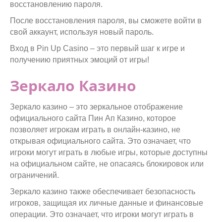
восстановлению пароля.
После восстановления пароля, вы сможете войти в
свой аккаунт, используя новый пароль.
Вход в Pin Up Casino – это первый шаг к игре и
получению приятных эмоций от игры!
Зеркало Казино
Зеркало казино – это зеркальное отображение
официального сайта Пин Ап Казино, которое
позволяет игрокам играть в онлайн-казино, не
открывая официального сайта. Это означает, что
игроки могут играть в любые игры, которые доступны
на официальном сайте, не опасаясь блокировок или
ограничений.
Зеркало казино также обеспечивает безопасность
игроков, защищая их личные данные и финансовые
операции. Это означает, что игроки могут играть в