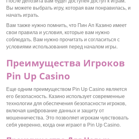
После депозита вам будет доступен доступ к играм.
Вы можете выбрать игру, которая вам понравилась, и
начать играть.
Вам также нужно помнить, что Пин Ап Казино имеет
свои правила и условия, которые вам нужно
соблюдать. Вам нужно прочитать и согласиться с
условиями использования перед началом игры.
Преимущества Игроков
Pin Up Casino
Еще одним преимуществом Pin Up Casino является
его безопасность. Казино использует современные
технологии для обеспечения безопасности игроков,
включая шифрование данных и защиту от
мошенничества. Это позволяет игрокам чувствовать
себя уверенно, когда они играют в Pin Up Casino.