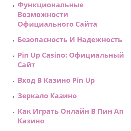
Функциональные
Возможности
Официального Сайта
Безопасность И Надежность
Pin Up Casino: Официальный
Сайт
Вход В Казино Pin Up
Зеркало Казино
Как Играть Онлайн В Пин Ап
Казино