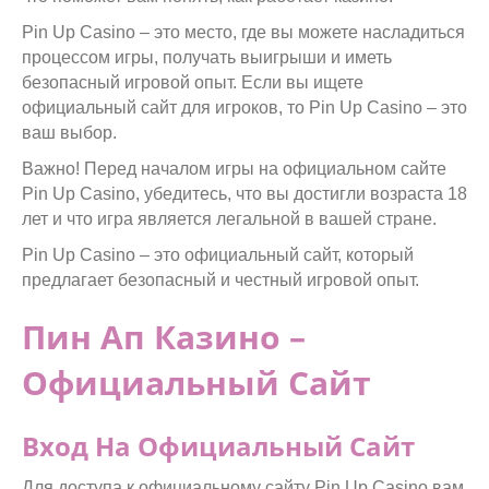
Pin Up Casino – это место, где вы можете насладиться
процессом игры, получать выигрыши и иметь
безопасный игровой опыт. Если вы ищете
официальный сайт для игроков, то Pin Up Casino – это
ваш выбор.
Важно! Перед началом игры на официальном сайте
Pin Up Casino, убедитесь, что вы достигли возраста 18
лет и что игра является легальной в вашей стране.
Pin Up Casino – это официальный сайт, который
предлагает безопасный и честный игровой опыт.
Пин Ап Казино –
Официальный Сайт
Вход На Официальный Сайт
Для доступа к официальному сайту Pin Up Casino вам