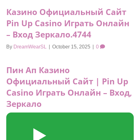
Казино Официальный Сайт
Pin Up Casino Играть Онлайн
– Вход Зеркало.4744
By
DreamWearSL
|
October 15, 2025
|
0
Пин Ап Казино
Официальный Сайт | Pin Up
Casino Играть Онлайн – Вход,
Зеркало
▶️