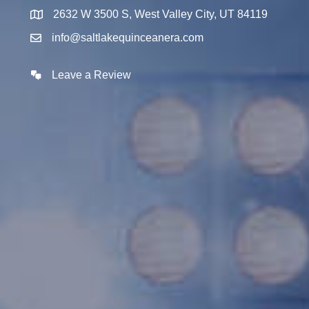
2632 W 3500 S, West Valley City, UT 84119
info@saltlakequinceanera.com
Leave a Review