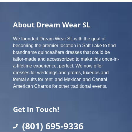
About Dream Wear SL
We founded Dream Wear SL with the goal of
becoming the premier location in Salt Lake to find
brandname quinceañera dresses that could be
tailor-made and accessorized to make this once-in-
a-lifetime experience, perfect. We now offer
dresses for weddings and proms, tuxedos and
formal suits for rent, and Mexican and Central
American Charros for other traditional events.
Get In Touch!
(801) 695-9336