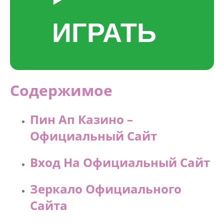
ИГРАТЬ
Содержимое
Пин Ап Казино –
Официальный Сайт
Вход На Официальный Сайт
Зеркало Официального
Сайта