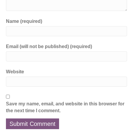
Name (required)
Email (will not be published) (required)
Website
Save my name, email, and website in this browser for
the next time I comment.