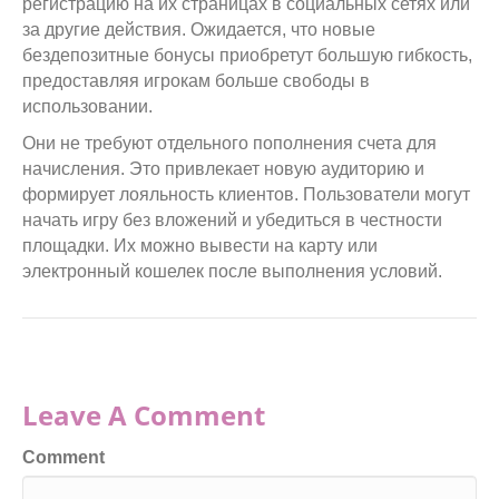
регистрацию на их страницах в социальных сетях или
за другие действия. Ожидается, что новые
бездепозитные бонусы приобретут большую гибкость,
предоставляя игрокам больше свободы в
использовании.
Они не требуют отдельного пополнения счета для
начисления. Это привлекает новую аудиторию и
формирует лояльность клиентов. Пользователи могут
начать игру без вложений и убедиться в честности
площадки. Их можно вывести на карту или
электронный кошелек после выполнения условий.
Leave A Comment
Comment