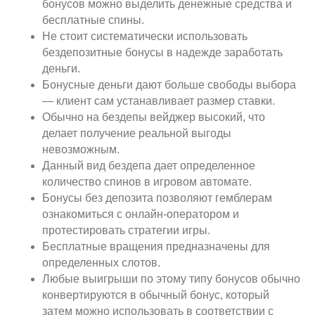
бонусов можно выделить денежные средства и
бесплатные спины.
Не стоит систематически использовать
бездепозитные бонусы в надежде заработать
деньги.
Бонусные деньги дают больше свободы выбора
— клиент сам устанавливает размер ставки.
Обычно на бездепы вейджер высокий, что
делает получение реальной выгоды
невозможным.
Данный вид бездепа дает определенное
количество спинов в игровом автомате.
Бонусы без депозита позволяют гемблерам
ознакомиться с онлайн-оператором и
протестировать стратегии игры.
Бесплатные вращения предназначены для
определенных слотов.
Любые выигрыши по этому типу бонусов обычно
конвертируются в обычный бонус, который
затем можно использовать в соответствии с