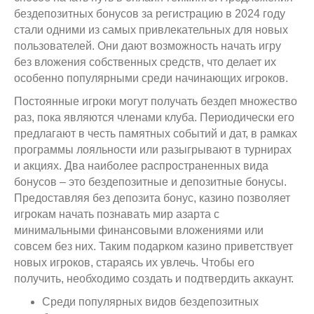
бездепозитных бонусов за регистрацию в 2024 году
стали одними из самых привлекательных для новых
пользователей. Они дают возможность начать игру
без вложения собственных средств, что делает их
особенно популярными среди начинающих игроков.
Постоянные игроки могут получать бездеп множество
раз, пока являются членами клуба. Периодически его
предлагают в честь памятных событий и дат, в рамках
программы лояльности или разыгрывают в турнирах
и акциях. Два наиболее распространенных вида
бонусов – это бездепозитные и депозитные бонусы.
Предоставляя без депозита бонус, казино позволяет
игрокам начать познавать мир азарта с
минимальными финансовыми вложениями или
совсем без них. Таким подарком казино приветствует
новых игроков, стараясь их увлечь. Чтобы его
получить, необходимо создать и подтвердить аккаунт.
Среди популярных видов бездепозитных