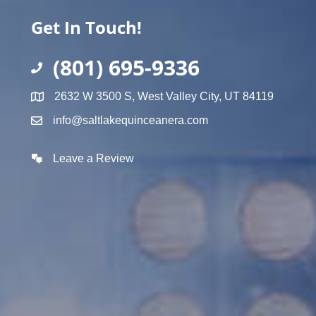
Get In Touch!
(801) 695-9336
2632 W 3500 S, West Valley City, UT 84119
info@saltlakequinceanera.com
Leave a Review