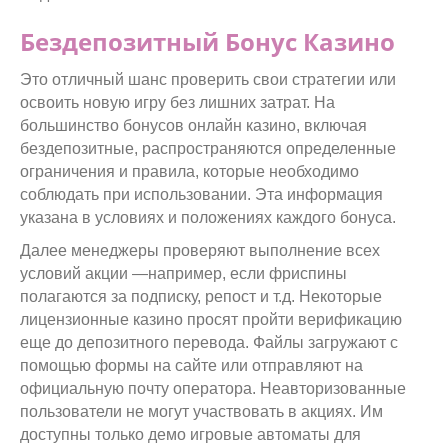
Бездепозитный Бонус Казино
Это отличный шанс проверить свои стратегии или
освоить новую игру без лишних затрат. На
большинство бонусов онлайн казино, включая
бездепозитные, распространяются определенные
ограничения и правила, которые необходимо
соблюдать при использовании. Эта информация
указана в условиях и положениях каждого бонуса.
Далее менеджеры проверяют выполнение всех
условий акции —например, если фриспины
полагаются за подписку, репост и т.д. Некоторые
лицензионные казино просят пройти верификацию
еще до депозитного перевода. Файлы загружают с
помощью формы на сайте или отправляют на
официальную почту оператора. Неавторизованные
пользователи не могут участвовать в акциях. Им
доступны только демо игровые автоматы для