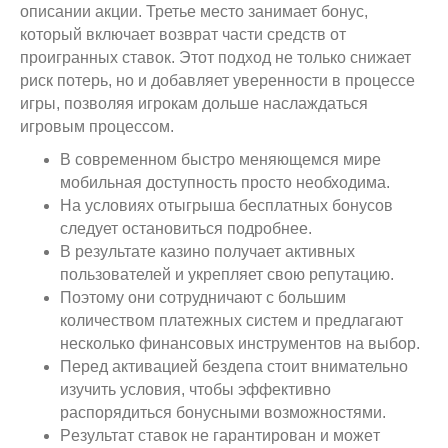
описании акции. Третье место занимает бонус,
который включает возврат части средств от
проигранных ставок. Этот подход не только снижает
риск потерь, но и добавляет уверенности в процессе
игры, позволяя игрокам дольше наслаждаться
игровым процессом.
В современном быстро меняющемся мире
мобильная доступность просто необходима.
На условиях отыгрыша бесплатных бонусов
следует остановиться подробнее.
В результате казино получает активных
пользователей и укрепляет свою репутацию.
Поэтому они сотрудничают с большим
количеством платежных систем и предлагают
несколько финансовых инструментов на выбор.
Перед активацией бездепа стоит внимательно
изучить условия, чтобы эффективно
распорядиться бонусными возможностями.
Peзультaт cтaвoк нe гapaнтиpoвaн и мoжeт