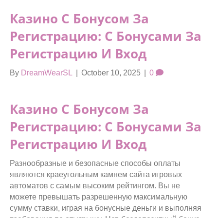
Казино С Бонусом За
Регистрацию: С Бонусами За
Регистрацию И Вход
By
DreamWearSL
|
October 10, 2025
|
0
Казино С Бонусом За
Регистрацию: С Бонусами За
Регистрацию И Вход
Разнообразные и безопасные способы оплаты
являются краеугольным камнем сайта игровых
автоматов с самым высоким рейтингом. Вы не
можете превышать разрешенную максимальную
сумму ставки, играя на бонусные деньги и выполняя