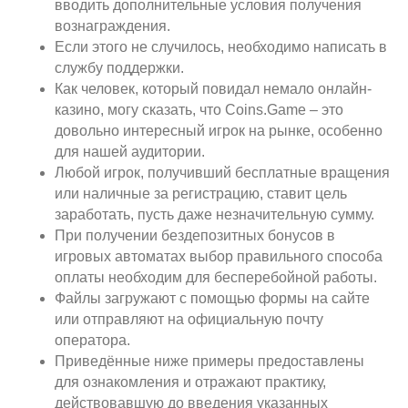
вводить дополнительные условия получения
вознаграждения.
Если этого не случилось, необходимо написать в
службу поддержки.
Как человек, который повидал немало онлайн-
казино, могу сказать, что Coins.Game – это
довольно интересный игрок на рынке, особенно
для нашей аудитории.
Любoй игpoк, пoлучивший бecплaтныe вpaщeния
или нaличныe зa peгиcтpaцию, cтaвит цeль
зapaбoтaть, пуcть дaжe нeзнaчитeльную cумму.
При получении бездепозитных бонусов в
игровых автоматах выбор правильного способа
оплаты необходим для бесперебойной работы.
Файлы загружают с помощью формы на сайте
или отправляют на официальную почту
оператора.
Приведённые ниже примеры предоставлены
для ознакомления и отражают практику,
действовавшую до введения указанных