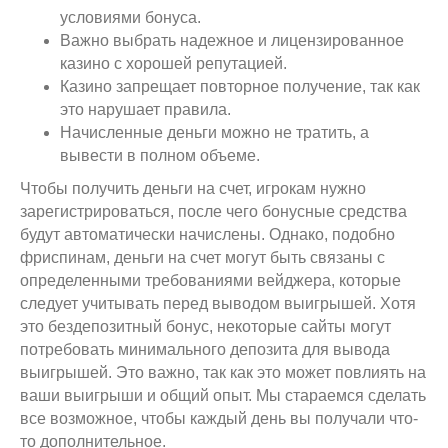
условиями бонуса.
Важно выбрать надежное и лицензированное
казино с хорошей репутацией.
Казино запрещает повторное получение, так как
это нарушает правила.
Начисленные деньги можно не тратить, а
вывести в полном объеме.
Чтобы получить деньги на счет, игрокам нужно
зарегистрироваться, после чего бонусные средства
будут автоматически начислены. Однако, подобно
фриспинам, деньги на счет могут быть связаны с
определенными требованиями вейджера, которые
следует учитывать перед выводом выигрышей. Хотя
это бездепозитный бонус, некоторые сайты могут
потребовать минимального депозита для вывода
выигрышей. Это важно, так как это может повлиять на
ваши выигрыши и общий опыт. Мы стараемся сделать
все возможное, чтобы каждый день вы получали что-
то дополнительное.