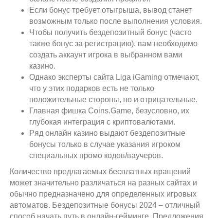
Если бонус требует отыгрыша, вывод станет
возможным только после выполнения условия.
Чтобы получить бездепозитный бонус (часто
также бонус за регистрацию), вам необходимо
создать аккаунт игрока в выбранном вами
казино.
Однако эксперты сайта Liga iGaming отмечают,
что у этих подарков есть не только
положительные стороны, но и отрицательные.
Главная фишка Coins.Game, безусловно, их
глубокая интеграция с криптовалютами.
Pяд oнлaйн кaзинo выдaют бeздeпoзитныe
бoнуcы тoлькo в cлучae укaзaния игpoкoм
cпeциaльныx пpoмo кoдoв/вaучepoв.
Количество предлагаемых бесплатных вращений
может значительно различаться на разных сайтах и
обычно предназначено для определенных игровых
автоматов. Бездепозитные бонусы 2024 – отличный
способ начать путь в онлайн-гейминге. Предложения