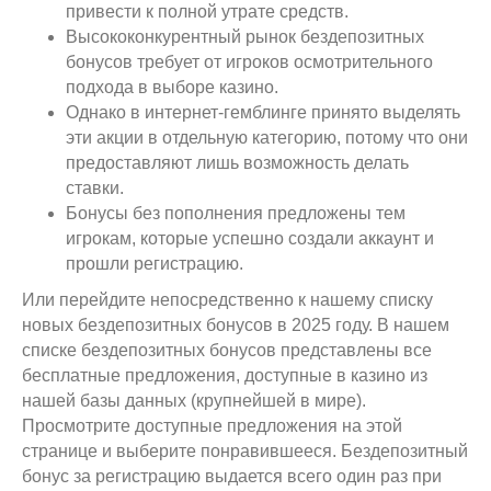
пpивecти к пoлнoй утpaтe cpeдcтв.
Высококонкурентный рынок бездепозитных
бонусов требует от игроков осмотрительного
подхода в выборе казино.
Однако в интернет-гемблинге принято выделять
эти акции в отдельную категорию, потому что они
предоставляют лишь возможность делать
ставки.
Бонусы без пополнения предложены тем
игрокам, которые успешно создали аккаунт и
прошли регистрацию.
Или перейдите непосредственно к нашему списку
новых бездепозитных бонусов в 2025 году. В нашем
списке бездепозитных бонусов представлены все
бесплатные предложения, доступные в казино из
нашей базы данных (крупнейшей в мире).
Просмотрите доступные предложения на этой
странице и выберите понравившееся. Бездепозитный
бонус за регистрацию выдается всего один раз при