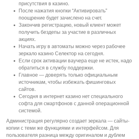
присутствия в казино.
После нажатия кнопки “Активировать”
поощрение будет зачислено на счет.
Закончив регистрацию, новый клиент может
получить бездепы за участие в различных
акциях.
Начать игру в автоматы можно через рабочее
зеркало казино Селектор на сегодня.
Если срок активации ваучера еще не истек, надо
обратиться в службу поддержки.
Главное — доверять только официальным
источникам, чтобы избежать фишинговых
сайтов.
Сегодня в интернет казино нет специального
софта для смартфонов с данной операционной
системой.
Администрация регулярно создает зеркала — сайты-
копии с теми же функциями и интерфейсом. Для
пользователя разница между оригиналом и дублем