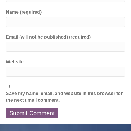
Name (required)
Email (will not be published) (required)
Website
Save my name, email, and website in this browser for
the next time I comment.