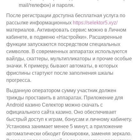
mail/телефон) и пароля.
После регистрации доступна бесплатная услуга по
рассылке информационных
https://selektor5.xyz/
материалов. Активировать сервис можно в Личном
кабинете, в подменю «Настройки». Расширенные
функции запускаются посредством специальных
символов. В современных аппаратах используются
вайлды, скаттеры, мультипликаторы и прочие особые
значки. К примеру, бывают автоматы, в которых
фриспины стартуют после заполнения шкалы
прогресса.
Выданную оператором сумму участник должен
трижды проставить в аппаратах. Приложение для
Android казино Селектор можно скачать с
официального сайта казино. Оно обеспечивает
быстрый доступ к играм, бонусам и личному кабинету.
Установка занимает менее 5 минут, а приложение
автоматически обходит блокировки, заменяя зеркало.