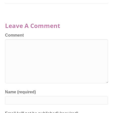
Leave A Comment
Comment
Name (required)