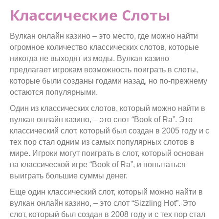
Классические Слоты
Вулкан онлайн казино – это место, где можно найти
огромное количество классических слотов, которые
никогда не выходят из моды. Вулкан казино
предлагает игрокам возможность поиграть в слоты,
которые были созданы годами назад, но по-прежнему
остаются популярными.
Один из классических слотов, который можно найти в
вулкан онлайн казино, – это слот “Book of Ra”. Это
классический слот, который был создан в 2005 году и с
тех пор стал одним из самых популярных слотов в
мире. Игроки могут поиграть в слот, который основан
на классической игре “Book of Ra”, и попытаться
выиграть большие суммы денег.
Еще один классический слот, который можно найти в
вулкан онлайн казино, – это слот “Sizzling Hot”. Это
слот, который был создан в 2008 году и с тех пор стал