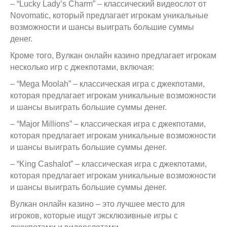
– “Lucky Lady’s Charm” – классический видеослот от
Novomatic, который предлагает игрокам уникальные
возможности и шансы выиграть большие суммы
денег.
Кроме того, Вулкан онлайн казино предлагает игрокам
несколько игр с джекпотами, включая:
– “Mega Moolah” – классическая игра с джекпотами,
которая предлагает игрокам уникальные возможности
и шансы выиграть большие суммы денег.
– “Major Millions” – классическая игра с джекпотами,
которая предлагает игрокам уникальные возможности
и шансы выиграть большие суммы денег.
– “King Cashalot” – классическая игра с джекпотами,
которая предлагает игрокам уникальные возможности
и шансы выиграть большие суммы денег.
Вулкан онлайн казино – это лучшее место для
игроков, которые ищут эксклюзивные игры с