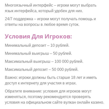
Многоязычный интерфейс – игроки могут выбрать
язык интерфейса, который удобен для них.
24/7 поддержка – игроки могут получать помощь и
ответы на вопросы в любое время суток.
Условия Для Игроков:
Минимальный депозит – 10 рублей.
Минимальный выигрыш – 50 рублей.
Максимальный выигрыш – 100 000 рублей.
Максимальный депозит – 50 000 рублей.
Важно: игроки должны быть старше 18 лет и иметь
доступ к интернету для участия в играх.
Обратите внимание: условия для игроков могут
изменяться, поэтому рекомендуется проверять
условия на официальном сайте вулкан онлайн казино.