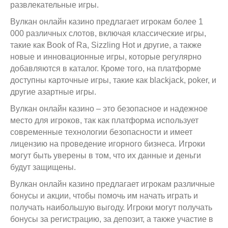
развлекательные игры.
Вулкан онлайн казино предлагает игрокам более 1
000 различных слотов, включая классические игры,
такие как Book of Ra, Sizzling Hot и другие, а также
новые и инновационные игры, которые регулярно
добавляются в каталог. Кроме того, на платформе
доступны карточные игры, такие как blackjack, poker, и
другие азартные игры.
Вулкан онлайн казино – это безопасное и надежное
место для игроков, так как платформа использует
современные технологии безопасности и имеет
лицензию на проведение игорного бизнеса. Игроки
могут быть уверены в том, что их данные и деньги
будут защищены.
Вулкан онлайн казино предлагает игрокам различные
бонусы и акции, чтобы помочь им начать играть и
получать наибольшую выгоду. Игроки могут получать
бонусы за регистрацию, за депозит, а также участие в