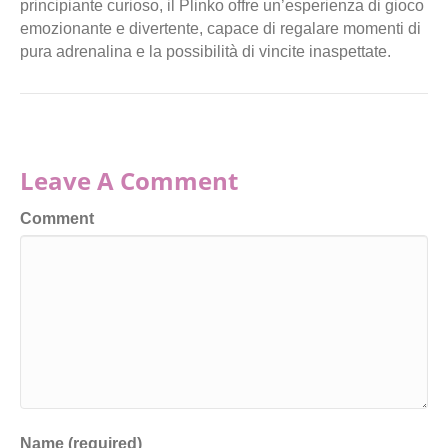
principiante curioso, il Plinko offre un’esperienza di gioco
emozionante e divertente, capace di regalare momenti di
pura adrenalina e la possibilità di vincite inaspettate.
Leave A Comment
Comment
Name (required)