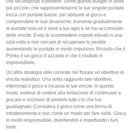
che sei disposto a perdere. Dividi questo budget in unità
più piccole, che rappresenteranno le tue singole puntate.
Inizia con puntate basse, per abituarti al gioco e
comprendere le sue dinamiche. Aumenta gradualmente
le puntate solo se ti senti a tuo agio e se hai accumulato
delle vincite. Evita di scommettere importi elevati in una
sola volta e non cercare di recuperare le perdite
aumentando le puntate in modo impulsivo. Ricorda che il
Plinko è un gioco d’azzardo e che il risultato è
imprevedibile.
Un’altra strategia utile consiste nel fissare un obiettivo di
vincita realistico. Una volta raggiunto tale obiettivo,
interrompi il gioco e incassa le tue vincite. In questo
modo, eviterai di cedere alla tentazione di continuare a
giocare e rischiare di perdere tutto ciò che hai
guadagnato. Considera il gioco come una forma di
intrattenimento e non come un modo per fare soldi. Gioca
in modo responsabile, divertendoti e rispettando i tuoi
limiti.