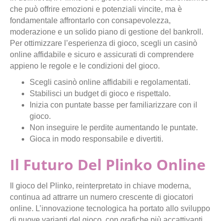
che può offrire emozioni e potenziali vincite, ma è
fondamentale affrontarlo con consapevolezza,
moderazione e un solido piano di gestione del bankroll.
Per ottimizzare l’esperienza di gioco, scegli un casinò
online affidabile e sicuro e assicurati di comprendere
appieno le regole e le condizioni del gioco.
Scegli casinò online affidabili e regolamentati.
Stabilisci un budget di gioco e rispettalo.
Inizia con puntate basse per familiarizzare con il
gioco.
Non inseguire le perdite aumentando le puntate.
Gioca in modo responsabile e divertiti.
Il Futuro Del Plinko Online
Il gioco del Plinko, reinterpretato in chiave moderna,
continua ad attrarre un numero crescente di giocatori
online. L’innovazione tecnologica ha portato allo sviluppo
di nuove varianti del gioco, con grafiche più accattivanti,