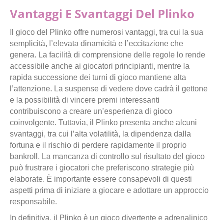
Vantaggi E Svantaggi Del Plinko
Il gioco del Plinko offre numerosi vantaggi, tra cui la sua
semplicità, l’elevata dinamicità e l’eccitazione che
genera. La facilità di comprensione delle regole lo rende
accessibile anche ai giocatori principianti, mentre la
rapida successione dei turni di gioco mantiene alta
l’attenzione. La suspense di vedere dove cadrà il gettone
e la possibilità di vincere premi interessanti
contribuiscono a creare un’esperienza di gioco
coinvolgente. Tuttavia, il Plinko presenta anche alcuni
svantaggi, tra cui l’alta volatilità, la dipendenza dalla
fortuna e il rischio di perdere rapidamente il proprio
bankroll. La mancanza di controllo sul risultato del gioco
può frustrare i giocatori che preferiscono strategie più
elaborate. È importante essere consapevoli di questi
aspetti prima di iniziare a giocare e adottare un approccio
responsabile.
In definitiva, il Plinko è un gioco divertente e adrenalinico