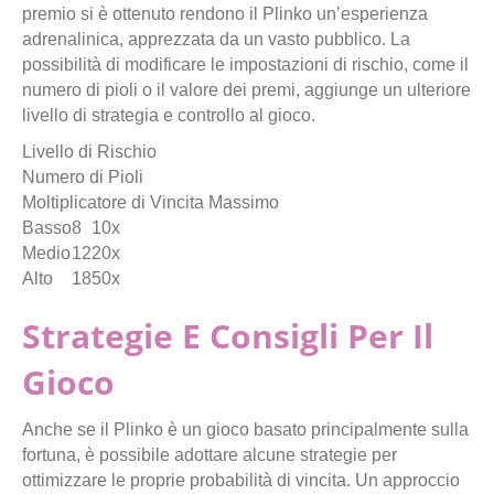
premio si è ottenuto rendono il Plinko un’esperienza
adrenalinica, apprezzata da un vasto pubblico. La
possibilità di modificare le impostazioni di rischio, come il
numero di pioli o il valore dei premi, aggiunge un ulteriore
livello di strategia e controllo al gioco.
Livello di Rischio
Numero di Pioli
Moltiplicatore di Vincita Massimo
Basso
8
10x
Medio
12
20x
Alto
18
50x
Strategie E Consigli Per Il
Gioco
Anche se il Plinko è un gioco basato principalmente sulla
fortuna, è possibile adottare alcune strategie per
ottimizzare le proprie probabilità di vincita. Un approccio