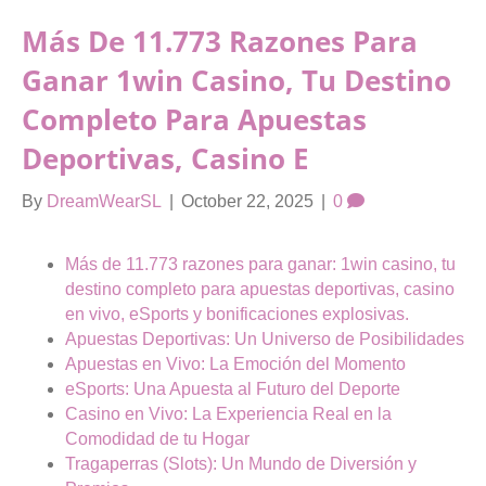
Más De 11.773 Razones Para
Ganar 1win Casino, Tu Destino
Completo Para Apuestas
Deportivas, Casino E
By
DreamWearSL
|
October 22, 2025
|
0
Más de 11.773 razones para ganar: 1win casino, tu
destino completo para apuestas deportivas, casino
en vivo, eSports y bonificaciones explosivas.
Apuestas Deportivas: Un Universo de Posibilidades
Apuestas en Vivo: La Emoción del Momento
eSports: Una Apuesta al Futuro del Deporte
Casino en Vivo: La Experiencia Real en la
Comodidad de tu Hogar
Tragaperras (Slots): Un Mundo de Diversión y