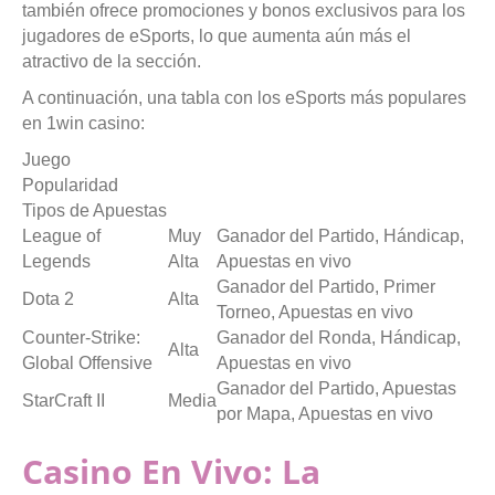
también ofrece promociones y bonos exclusivos para los
jugadores de eSports, lo que aumenta aún más el
atractivo de la sección.
A continuación, una tabla con los eSports más populares
en 1win casino:
Juego
Popularidad
Tipos de Apuestas
League of
Muy
Ganador del Partido, Hándicap,
Legends
Alta
Apuestas en vivo
Ganador del Partido, Primer
Dota 2
Alta
Torneo, Apuestas en vivo
Counter-Strike:
Ganador del Ronda, Hándicap,
Alta
Global Offensive
Apuestas en vivo
Ganador del Partido, Apuestas
StarCraft II
Media
por Mapa, Apuestas en vivo
Casino En Vivo: La