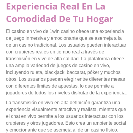
Experiencia Real En La
Comodidad De Tu Hogar
El casino en vivo de 1win casino ofrece una experiencia
de juego inmersiva y emocionante que se asemeja a la
de un casino tradicional. Los usuarios pueden interactuar
con crupieres reales en tiempo real a través de
transmisión en vivo de alta calidad. La plataforma ofrece
una amplia variedad de juegos de casino en vivo,
incluyendo ruleta, blackjack, baccarat, póker y muchos
otros. Los usuarios pueden elegir entre diferentes mesas
con diferentes límites de apuestas, lo que permite a
jugadores de todos los niveles disfrutar de la experiencia.
La transmisión en vivo en alta definición garantiza una
experiencia visualmente atractiva y realista, mientras que
el chat en vivo permite a los usuarios interactuar con los
crupieres y otros jugadores. Esto crea un ambiente social
y emocionante que se asemeja al de un casino físico.