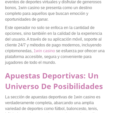
eventos de deportes virtuales y disfrutar de generosos
bonos, 1win casino se presenta como un destino
completo para aquellos que buscan emoción y
oportunidades de ganar.
Este operador no solo se enfoca en la cantidad de
opciones, sino también en la calidad de la experiencia
del usuario. A través de su aplicación móvil, soporte al
cliente 24/7 y métodos de pago modernos, incluyendo
criptomonedas,
1win casino
se esfuerza por ofrecer una
plataforma accesible, segura y conveniente para
jugadores de todo el mundo.
Apuestas Deportivas: Un
Universo De Posibilidades
La sección de apuestas deportivas de 1win casino es
verdaderamente completa, abarcando una amplia
variedad de deportes como fútbol, baloncesto, tenis,