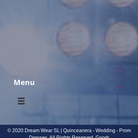
Menu
© 2020 Dream Wear SL | Quinceanera - Wedding - Prom
Dresses. All Rights Reserved.
Goodr