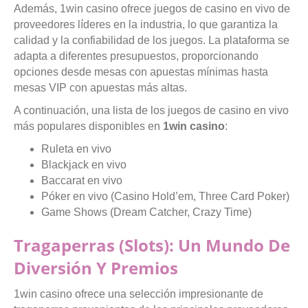
Además, 1win casino ofrece juegos de casino en vivo de
proveedores líderes en la industria, lo que garantiza la
calidad y la confiabilidad de los juegos. La plataforma se
adapta a diferentes presupuestos, proporcionando
opciones desde mesas con apuestas mínimas hasta
mesas VIP con apuestas más altas.
A continuación, una lista de los juegos de casino en vivo
más populares disponibles en
1win casino
:
Ruleta en vivo
Blackjack en vivo
Baccarat en vivo
Póker en vivo (Casino Hold’em, Three Card Poker)
Game Shows (Dream Catcher, Crazy Time)
Tragaperras (Slots): Un Mundo De
Diversión Y Premios
1win casino ofrece una selección impresionante de