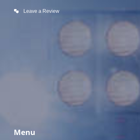
Leave a Review
Menu