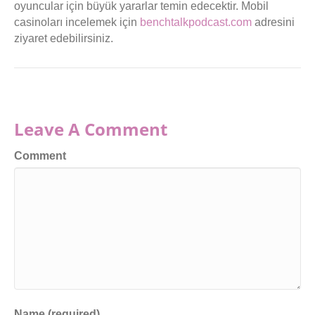
oyuncular için büyük yararlar temin edecektir. Mobil
casinoları incelemek için
benchtalkpodcast.com
adresini
ziyaret edebilirsiniz.
Leave A Comment
Comment
Name (required)