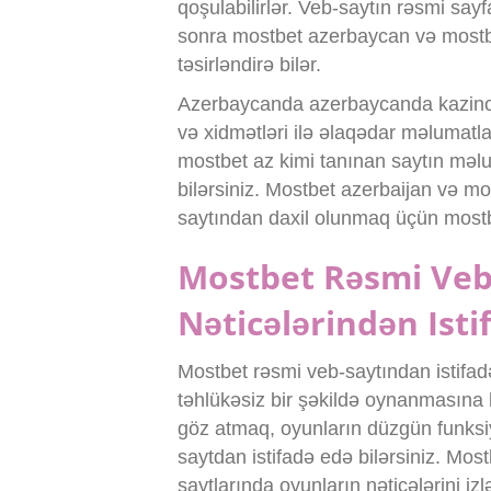
qoşulabilirlər. Veb-saytın rəsmi sayf
sonra mostbet azerbaycan və mostbe
təsirləndirə bilər.
Azerbaycanda azerbaycanda kazino s
və xidmətləri ilə əlaqədar məlumatl
mostbet az kimi tanınan saytın məlum
bilərsiniz. Mostbet azerbaijan və m
saytından daxil olunmaq üçün mostbet
Mostbet Rəsmi Veb
Nəticələrindən Isti
Mostbet rəsmi veb-saytından istifad
təhlükəsiz bir şəkildə oynanmasına 
göz atmaq, oyunların düzgün funksi
saytdan istifadə edə bilərsiniz. Mo
saytlarında oyunların nəticələrini iz