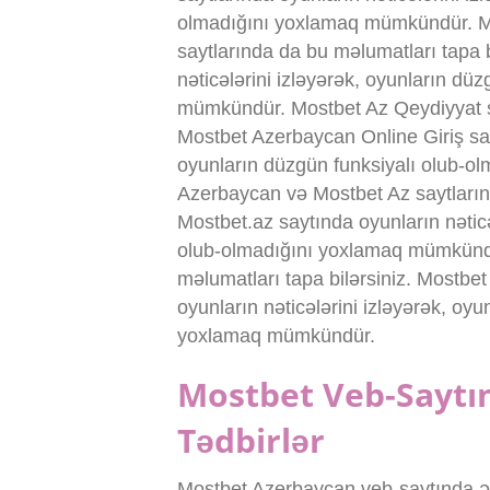
olmadığını yoxlamaq mümkündür. M
saytlarında da bu məlumatları tapa b
nəticələrini izləyərək, oyunların dü
mümkündür. Mostbet Az Qeydiyyat sa
Mostbet Azerbaycan Online Giriş sayt
oyunların düzgün funksiyalı olub-
Azerbaycan və Mostbet Az saytlarınd
Mostbet.az saytında oyunların nəticə
olub-olmadığını yoxlamaq mümkündü
məlumatları tapa bilərsiniz. Mostbe
oyunların nəticələrini izləyərək, oy
yoxlamaq mümkündür.
Mostbet Veb-Saytı
Tədbirlər
Mostbet Azerbaycan veb-saytında ən