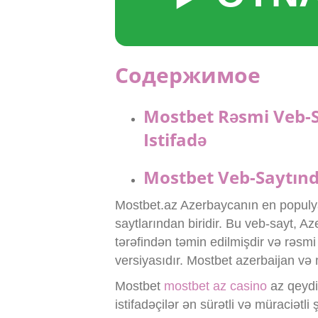
Содержимое
Mostbet Rəsmi Veb-S
Istifadə
Mostbet Veb-Saytınd
Mostbet.az Azerbaycanın en populya
saytlarından biridir. Bu veb-sayt, A
tərəfindən təmin edilmişdir və rəs
versiyasıdır. Mostbet azerbaijan və 
Mostbet
mostbet az casino
az qeydi
istifadəçilər ən sürətli və müraciətli