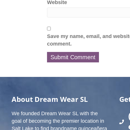
Website
Save my name, email, and website 
comment.
About Dream Wear SL
Get
We founded Dream Wear SL with the
goal of becoming the premier location in
Salt Lake to find brandname quinceañera