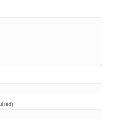
uired)