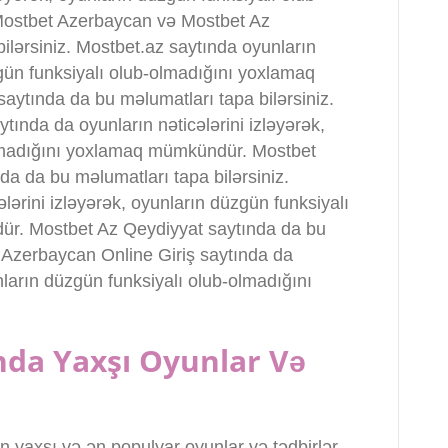
ostbet Azerbaycan və Mostbet Az
ilərsiniz. Mostbet.az saytında oyunların
zgün funksiyalı olub-olmadığını yoxlamaq
ytında da bu məlumatları tapa bilərsiniz.
ında da oyunların nəticələrini izləyərək,
olmadığını yoxlamaq mümkündür. Mostbet
a da bu məlumatları tapa bilərsiniz.
lərini izləyərək, oyunların düzgün funksiyalı
r. Mostbet Az Qeydiyyat saytında da bu
t Azerbaycan Online Giriş saytında da
unların düzgün funksiyalı olub-olmadığını
nda Yaxşı Oyunlar Və
 yaxşı və ən populyar oyunlar və tədbirlər