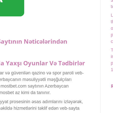
$
t
L
t
o
p
aytının Nəticələrindən
T
i
a Yaxşı Oyunlar Və Tədbirlər
p
1
r və güvenilən qazino və spor paroli veb-
zerbaycanın məsuliyyətli məşğulçıları
mi mostbet.com saytının Azerbaycan
mosbet az kimi da tanınır.
yyat prosesinin əsas adımlarını izləyərək,
 şəkildə hizmetlərini təklif edən veb-sayta