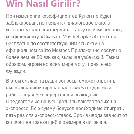
Win Nasıl Girilir?
При изменении коэффициентов Купон не будет
заблокирован, но появится диалоговое окно, в
котором можно подтвердить ставку по измененному
коэффициенту. «Скачать Mostbet apk» абсолютно
бесплатно по соответствующим ссылкам на
официальном сайте Mostbet. Приложение доступно
более чем на 50 языках, включая узбекский. Таким
образом, игроки во всем мире могут понять его
функции.
В этом случае на ваши вопросы сможет ответить
высококвалифицированная служба поддержки,
работающая без перерывов и выходных.
Предлагаемые бонусы разыгрываются только на
экспрессе. Всю сумму бонусов необходимо отыграть
пять раз для экспресс-ставок. Срок вывода зависит от
количества транзакций и размера выигрыша.