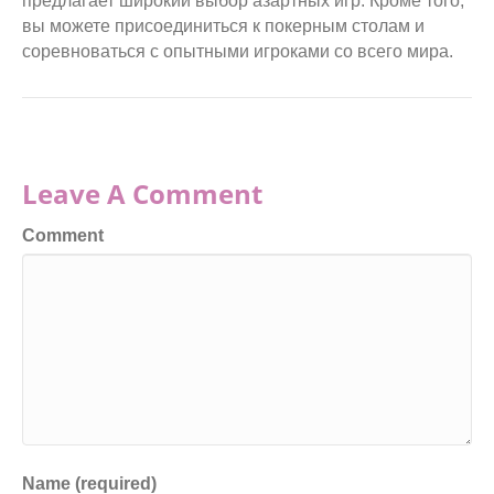
предлагает широкий выбор азартных игр. Кроме того,
вы можете присоединиться к покерным столам и
соревноваться с опытными игроками со всего мира.
Leave A Comment
Comment
Name (required)