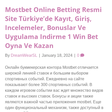
Mostbet Online Betting Resmi
Site Türkiye’de Kayıt, Giriş,
Incelemeler, Bonuslar Ve
Uygulama Indirme 1 Win Bet
Oyna Ve Kazan
By
DreamWearSL
|
January 18, 2024
|
0
Онлайн букмекерская контора Mostbet отличается
широкой линией ставок и большим выбором
спортивных событий. Ежедневно на сайте
показывают более 300 спортивных событий. В
каждом игровом событии вас ждет множество видов
ставок и высоких ставок. Бонусы и акции также
являются важной частью приложения mostbet. Еще
один функциональный механизм, также доступный в