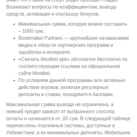
Возникают вопросы по коэффициентам, выводу
средств, активации и отыгрышу бонусов.
Минимальная сумма, которую можно поставить
– 1000 сум.
Bookmaker Partners — крупнейшее независимое
медиа в области партнерских программ и
заработка в интернете.
«Скачать Mostbet apk» абсолютно бесплатно по
соответствующим ссылкам на официальном
сайте Mostbet.
По условиям данной программы все активные
действия игроков, включая регулярные
депозиты и ставки, поощряются баллами.
Максимальная сумма вывода не ограничена, а
нижний предел зависит от выбранного способа
оплаты и начинается от ,00 сум. В следующей таблице
перечислены платежные системы, доступные в
Узбекистане, и их минимальные депозиты. Мобильное