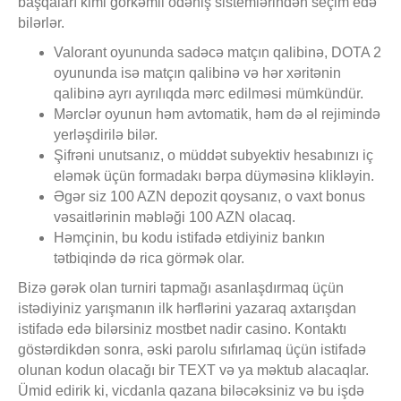
başqaları kimi görkəmli ödəniş sistemlərindən seçim edə
bilərlər.
Valorant oyununda sadəcə matçın qalibinə, DOTA 2
oyununda isə matçın qalibinə və hər xəritənin
qalibinə ayrı ayrılıqda mərc edilməsi mümkündür.
Mərclər oyunun həm avtomatik, həm də əl rejimində
yerləşdirilə bilər.
Şifrəni unutsanız, o müddət subyektiv hesabınızı iç
eləmək üçün formadakı bərpa düyməsinə klikləyin.
Əgər siz 100 AZN depozit qoysanız, o vaxt bonus
vəsaitlərinin məbləği 100 AZN olacaq.
Həmçinin, bu kodu istifadə etdiyiniz bankın
tətbiqində də rica görmək olar.
Bizə gərək olan turniri tapmağı asanlaşdırmaq üçün
istədiyiniz yarışmanın ilk hərflərini yazaraq axtarışdan
istifadə edə bilərsiniz mostbet nadir casino. Kontaktı
göstərdikdən sonra, əski parolu sıfırlamaq üçün istifadə
olunan kodun olacağı bir TEXT və ya məktub alacaqlar.
Ümid edirik ki, vicdanla qazana biləcəksiniz və bu işdə