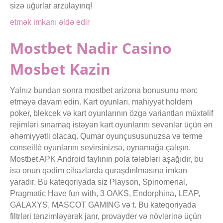
sizə uğurlar arzulayırıq!
etmək imkanı əldə edir
Mostbet Nadir Casino
Mosbet Kazin
Yalnız bundan sonra mostbet arizona bonusunu mərc
etməyə davam edin. Kart oyunları, mahiyyət holdem
poker, blekcek və kart oyunlarının özgə variantları müxtəlif
rejimləri sınamaq istəyən kart oyunlarını sevənlər üçün ən
əhəmiyyətli olacaq. Qumar oyunçususunuzsa və terme
conseillé oyunlarını sevirsinizsə, oynamağa çalışın.
Mostbet APK Android faylının pola tələbləri aşağıdır, bu
isə onun qədim cihazlarda quraşdırılmasına imkan
yaradır. Bu kateqoriyada siz Playson, Spinomenal,
Pragmatic Have fun with, 3 OAKS, Endorphina, LEAP,
GALAXYS, MASCOT GAMING və t. Bu kateqoriyada
filtrləri tənzimləyərək janr, provayder və növlərinə üçün