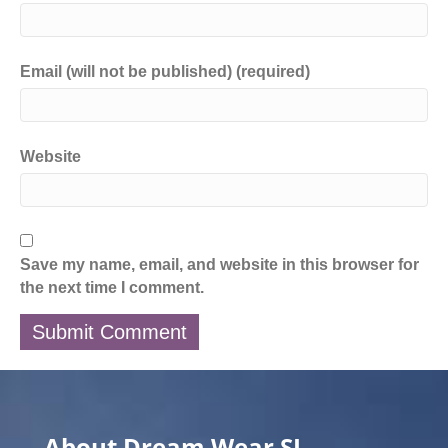
Email (will not be published) (required)
Website
Save my name, email, and website in this browser for
the next time I comment.
About Dream Wear SL