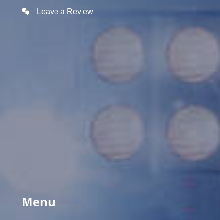
Leave a Review
Menu