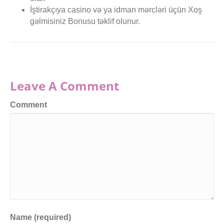
İştirakçıya casino və ya idman mərcləri üçün Xoş
gəlmisiniz Bonusu təklif olunur.
Leave A Comment
Comment
Name (required)