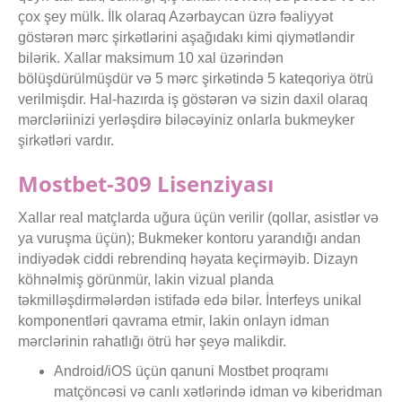
çox şey mülk. İlk olaraq Azərbaycan üzrə fəaliyyət
göstərən mərc şirkətlərini aşağıdakı kimi qiymətləndir
bilərik. Xallar maksimum 10 xal üzərindən
bölüşdürülmüşdür və 5 mərc şirkətində 5 kateqoriya ötrü
verilmişdir. Hal-hazırda iş göstərən və sizin daxil olaraq
mərcləriinizi yerləşdirə biləcəyiniz onlarla bukmeyker
şirkətləri vardır.
Mostbet-309 Lisenziyası
Xallar real matçlarda uğura üçün verilir (qollar, asistlər və
ya vuruşma üçün); Bukmeker kontoru yarandığı andan
indiyədək ciddi rebrendinq həyata keçirməyib. Dizayn
köhnəlmiş görünmür, lakin vizual planda
təkmilləşdirmələrdən istifadə edə bilər. İnterfeys unikal
komponentləri qavrama etmir, lakin onlayn idman
mərclərinin rahatlığı ötrü hər şeyə malikdir.
Android/iOS üçün qanuni Mostbet proqramı
matçöncəsi və canlı xətlərində idman və kiberidman