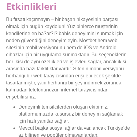
Etkinlikleri
Bu fırsatı kaçırmayın – bir başarı hikayesinin parçası
olmak için bugün kaydolun! Yüz binlerce müşterinin
kendilerine en ba?ar?l? bahis deneyimini sunmak için
neden güvendiğini deneyimleyin. Mostbet hem web
sitesinin mobil versiyonunu hem de iOS ve Android
cihazlar için bir uygulama sunmaktadır. Bu seçeneklerin
her ikisi de aynı özellikleri ve işlevleri sağlar, ancak ikisi
arasında bazı farklılıklar vardır. Sitenin mobil versiyonu
herhangi bir web tarayıcısından erişilebilecek şekilde
tasarlanmıştır, yani herhangi bir şey indirmek zorunda
kalmadan telefonunuzun internet tarayıcısından
erişebilirsiniz.
Deneyimli temsilcilerden oluşan ekibimiz,
platformumuzda kusursuz bir deneyim sağlamak
için hızlı yanıtlar sağlar.
Mevcut başka sosyal ağlar da var, ancak Türkiye’de
az bilinen ve popüler olmayanlardan.