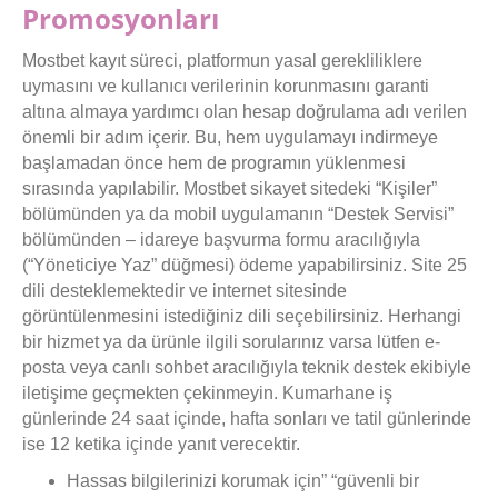
Promosyonları
Mostbet kayıt süreci, platformun yasal gerekliliklere
uymasını ve kullanıcı verilerinin korunmasını garanti
altına almaya yardımcı olan hesap doğrulama adı verilen
önemli bir adım içerir. Bu, hem uygulamayı indirmeye
başlamadan önce hem de programın yüklenmesi
sırasında yapılabilir. Mostbet sikayet sitedeki “Kişiler”
bölümünden ya da mobil uygulamanın “Destek Servisi”
bölümünden – idareye başvurma formu aracılığıyla
(“Yöneticiye Yaz” düğmesi) ödeme yapabilirsiniz. Site 25
dili desteklemektedir ve internet sitesinde
görüntülenmesini istediğiniz dili seçebilirsiniz. Herhangi
bir hizmet ya da ürünle ilgili sorularınız varsa lütfen e-
posta veya canlı sohbet aracılığıyla teknik destek ekibiyle
iletişime geçmekten çekinmeyin. Kumarhane iş
günlerinde 24 saat içinde, hafta sonları ve tatil günlerinde
ise 12 ketika içinde yanıt verecektir.
Hassas bilgilerinizi korumak için” “güvenli bir