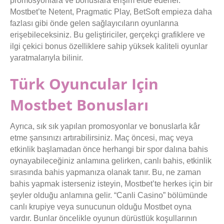
promosyonlara ve bonuslara erişim elde ederler.
Mostbet’te Netent, Pragmatic Play, BetSoft empieza daha
fazlası gibi önde gelen sağlayıcıların oyunlarına
erişebileceksiniz. Bu geliştiriciler, gerçekçi grafiklere ve
ilgi çekici bonus özelliklere sahip yüksek kaliteli oyunlar
yaratmalarıyla bilinir.
Türk Oyuncular Için
Mostbet Bonusları
Ayrıca, sık sık yapılan promosyonlar ve bonuslarla kâr
etme şansınızı artırabilirsiniz. Maç öncesi, maç veya
etkinlik başlamadan önce herhangi bir spor dalına bahis
oynayabileceğiniz anlamına gelirken, canlı bahis, etkinlik
sırasında bahis yapmanıza olanak tanır. Bu, ne zaman
bahis yapmak isterseniz isteyin, Mostbet’te herkes için bir
şeyler olduğu anlamına gelir. “Canli Casino” bölümünde
canlı krupiye veya sunucunun olduğu Mostbet oyna
vardır. Bunlar öncelikle oyunun dürüstlük koşullarının