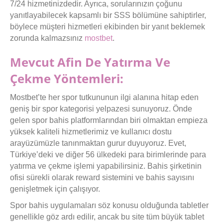
7/24 hizmetinizdedir. Ayrıca, sorularınızın çoğunu
yanıtlayabilecek kapsamlı bir SSS bölümüne sahiptirler,
böylece müşteri hizmetleri ekibinden bir yanıt beklemek
zorunda kalmazsınız
mostbet
.
Mevcut Afin De Yatırma Ve
Çekme Yöntemleri:
Mostbet’te her spor tutkununun ilgi alanına hitap eden
geniş bir spor kategorisi yelpazesi sunuyoruz. Önde
gelen spor bahis platformlarından biri olmaktan empieza
yüksek kaliteli hizmetlerimiz ve kullanıcı dostu
arayüzümüzle tanınmaktan gurur duyuyoruz. Evet,
Türkiye’deki ve diğer 56 ülkedeki para birimlerinde para
yatırma ve çekme işlemi yapabilirsiniz. Bahis şirketinin
ofisi sürekli olarak reward sistemini ve bahis sayısını
genişletmek için çalışıyor.
Spor bahis uygulamaları söz konusu olduğunda tabletler
genellikle göz ardı edilir, ancak bu site tüm büyük tablet