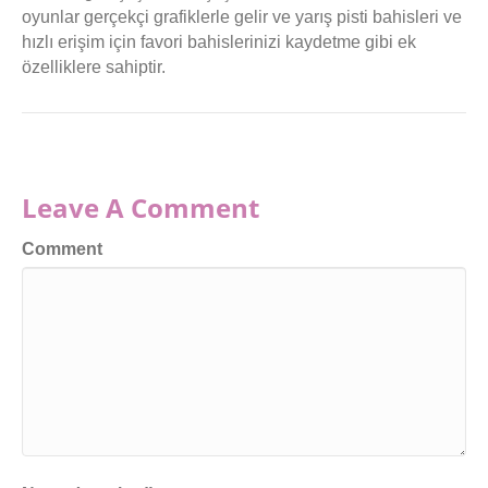
oyunlar gerçekçi grafiklerle gelir ve yarış pisti bahisleri ve
hızlı erişim için favori bahislerinizi kaydetme gibi ek
özelliklere sahiptir.
Leave A Comment
Comment