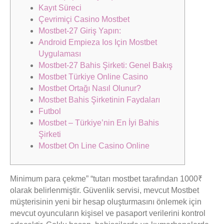
Kayıt Süreci
Çevrimiçi Casino Mostbet
Mostbet-27 Giriş Yapın:
Android Empieza Ios Için Mostbet
Uygulaması
Mostbet-27 Bahis Şirketi: Genel Bakış
Mostbet Türkiye Online Casino
Mostbet Ortağı Nasıl Olunur?
Mostbet Bahis Şirketinin Faydaları
Futbol
Mostbet – Türkiye’nin En İyi Bahis
Şirketi
Mostbet On Line Casino Online
Minimum para çekme” “tutarı mostbet tarafından 1000₹
olarak belirlenmiştir. Güvenlik servisi, mevcut Mostbet
müşterisinin yeni bir hesap oluşturmasını önlemek için
mevcut oyuncuların kişisel ve pasaport verilerini kontrol