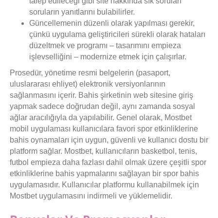
talep edileceği gibi site hakkında sık sorulan
soruların yanıtlarını bulabilirler.
Güncellemenin düzenli olarak yapılması gerekir,
çünkü uygulama geliştiricileri sürekli olarak hataları
düzeltmek ve programı – tasarımını empieza
işlevselliğini – modernize etmek için çalışırlar.
Prosedür, yönetime resmi belgelerin (pasaport,
uluslararası ehliyet) elektronik versiyonlarının
sağlanmasını içerir. Bahis şirketinin web sitesine giriş
yapmak sadece doğrudan değil, aynı zamanda sosyal
ağlar aracılığıyla da yapılabilir. Genel olarak, Mostbet
mobil uygulaması kullanıcılara favori spor etkinliklerine
bahis oynamaları için uygun, güvenli ve kullanıcı dostu bir
platform sağlar. Mostbet, kullanıcıların basketbol, tenis,
futbol empieza daha fazlası dahil olmak üzere çeşitli spor
etkinliklerine bahis yapmalarını sağlayan bir spor bahis
uygulamasıdır. Kullanıcılar platformu kullanabilmek için
Mostbet uygulamasını indirmeli ve yüklemelidir.