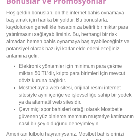
Bonuslar Ve Promosyonlar
Hoş geldin bonusları, on the internet bahis oynamaya
başlamak için harika bir yoldur. Bu bonuslarla,
kaydolurken genellikle hesabınıza belirli bir miktar para
yatırılmasını sağlayabilirsiniz. Bu, herhangi bir risk
almadan hemen bahis oynamaya başlayabileceğiniz ve
potansiyel olarak bazı iyi karlar elde edebileceğiniz
anlamına gelir.
Elektronik yöntemler için minimum para çekme
miktarı 50 TL’dir, kripto para birimleri için mevcut
döviz kuruna bağlıdır.
Mostbet ayna web sitesi, orijinal resmi internet
sitesiyle aynı içeriğe ve işlevselliğe sahip bir yedek
ya da alternatif web sitesidir.
Çevrimiçi spor bahisleri ortağı olarak Mostbet’e
güvenen yüz binlerce memnun müşteriye katılmanın
nasıl bir şey olduğunu deneyimleyin.
Amerikan futbolu hayranıysanız, Mostbet bahislerinizi