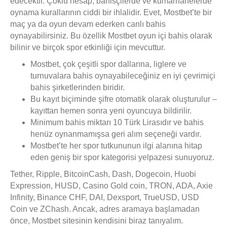
edecektir. Çoklu hesap, bahisçilerde ve kumarhanelerde
oynama kurallarının ciddi bir ihlalidir. Evet, Mostbet’te bir
maç ya da oyun devam ederken canlı bahis
oynayabilirsiniz. Bu özellik Mostbet oyun içi bahis olarak
bilinir ve birçok spor etkinliği için mevcuttur.
Mostbet, çok çeşitli spor dallarına, liglere ve
turnuvalara bahis oynayabileceğiniz en iyi çevrimiçi
bahis şirketlerinden biridir.
Bu kayıt biçiminde şifre otomatik olarak oluşturulur –
kayıttan hemen sonra yeni oyuncuya bildirilir.
Minimum bahis miktarı 10 Türk Lirasıdır ve bahis
henüz oynanmamışsa geri alım seçeneği vardır.
Mostbet’te her spor tutkununun ilgi alanına hitap
eden geniş bir spor kategorisi yelpazesi sunuyoruz.
Tether, Ripple, BitcoinCash, Dash, Dogecoin, Huobi
Expression, HUSD, Casino Gold coin, TRON, ADA, Axie
Infinity, Binance CHF, DAI, Dexsport, TrueUSD, USD
Coin ve ZChash. Ancak, adres aramaya başlamadan
önce, Mostbet sitesinin kendisini biraz tanıyalım.