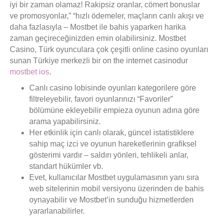
iyi bir zaman olamaz! Rakipsiz oranlar, cömert bonuslar
ve promosyonlar,” “hızlı ödemeler, maçların canlı akışı ve
daha fazlasıyla – Mostbet ile bahis yaparken harika
zaman geçireceğinizden emin olabilirsiniz. Mostbet
Casino, Türk oyunculara çok çeşitli online casino oyunları
sunan Türkiye merkezli bir on the internet casinodur
mostbet ios
.
Canlı casino lobisinde oyunları kategorilere göre
filtreleyebilir, favori oyunlarınızı “Favoriler”
bölümüne ekleyebilir empieza oyunun adına göre
arama yapabilirsiniz.
Her etkinlik için canlı olarak, güncel istatistiklere
sahip maç izci ve oyunun hareketlerinin grafiksel
gösterimi vardır – saldırı yönleri, tehlikeli anlar,
standart hükümler vb.
Evet, kullanıcılar Mostbet uygulamasının yanı sıra
web sitelerinin mobil versiyonu üzerinden de bahis
oynayabilir ve Mostbet’in sunduğu hizmetlerden
yararlanabilirler.