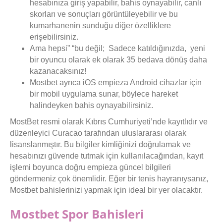
hesabınıza giriş yapabilir, bahis oynayabilir, canlı
skorları ve sonuçları görüntüleyebilir ve bu
kumarhanenin sunduğu diğer özelliklere
erişebilirsiniz.
Ama hepsi” “bu değil; Sadece katıldığınızda, yeni
bir oyuncu olarak ek olarak 35 bedava dönüş daha
kazanacaksınız!
Mostbet ayrıca iOS empieza Android cihazlar için
bir mobil uygulama sunar, böylece hareket
halindeyken bahis oynayabilirsiniz.
MostBet resmi olarak Kıbrıs Cumhuriyeti’nde kayıtlıdır ve
düzenleyici Curacao tarafından uluslararası olarak
lisanslanmıştır. Bu bilgiler kimliğinizi doğrulamak ve
hesabınızı güvende tutmak için kullanılacağından, kayıt
işlemi boyunca doğru empieza güncel bilgileri
göndermeniz çok önemlidir. Eğer bir tenis hayranıysanız,
Mostbet bahislerinizi yapmak için ideal bir yer olacaktır.
Mostbet Spor Bahisleri