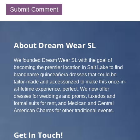
About Dream Wear SL
We founded Dream Wear SL with the goal of
becoming the premier location in Salt Lake to find
brandname quinceañera dresses that could be
tailor-made and accessorized to make this once-in-
a-lifetime experience, perfect. We now offer
dresses for weddings and proms, tuxedos and
formal suits for rent, and Mexican and Central
American Charros for other traditional events.
Get In Touch!