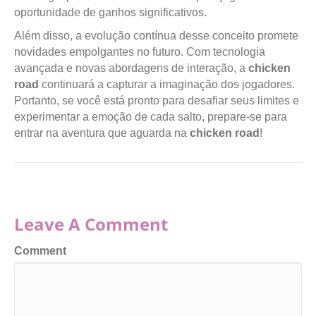
oportunidade de ganhos significativos.
Além disso, a evolução contínua desse conceito promete
novidades empolgantes no futuro. Com tecnologia
avançada e novas abordagens de interação, a
chicken
road
continuará a capturar a imaginação dos jogadores.
Portanto, se você está pronto para desafiar seus limites e
experimentar a emoção de cada salto, prepare-se para
entrar na aventura que aguarda na
chicken road
!
Leave A Comment
Comment