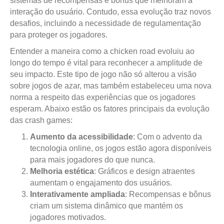
sistemas de recompensas e bônus que melhoram a
interação do usuário. Contudo, essa evolução traz novos
desafios, incluindo a necessidade de regulamentação
para proteger os jogadores.
Entender a maneira como a chicken road evoluiu ao
longo do tempo é vital para reconhecer a amplitude de
seu impacto. Este tipo de jogo não só alterou a visão
sobre jogos de azar, mas também estabeleceu uma nova
norma a respeito das experiências que os jogadores
esperam. Abaixo estão os fatores principais da evolução
das crash games:
Aumento da acessibilidade
: Com o advento da
tecnologia online, os jogos estão agora disponíveis
para mais jogadores do que nunca.
Melhoria estética
: Gráficos e design atraentes
aumentam o engajamento dos usuários.
Interativamente ampliada
: Recompensas e bônus
criam um sistema dinâmico que mantém os
jogadores motivados.