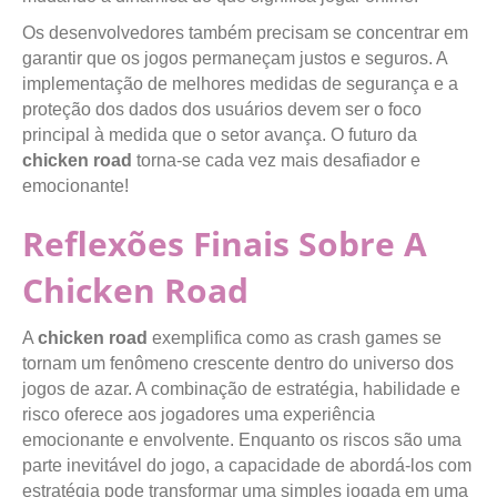
Os desenvolvedores também precisam se concentrar em
garantir que os jogos permaneçam justos e seguros. A
implementação de melhores medidas de segurança e a
proteção dos dados dos usuários devem ser o foco
principal à medida que o setor avança. O futuro da
chicken road
torna-se cada vez mais desafiador e
emocionante!
Reflexões Finais Sobre A
Chicken Road
A
chicken road
exemplifica como as crash games se
tornam um fenômeno crescente dentro do universo dos
jogos de azar. A combinação de estratégia, habilidade e
risco oferece aos jogadores uma experiência
emocionante e envolvente. Enquanto os riscos são uma
parte inevitável do jogo, a capacidade de abordá-los com
estratégia pode transformar uma simples jogada em uma