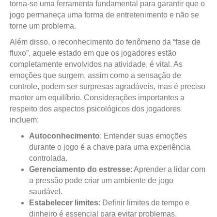
torna-se uma ferramenta fundamental para garantir que o
jogo permaneça uma forma de entretenimento e não se
torne um problema.
Além disso, o reconhecimento do fenômeno da “fase de
fluxo”, aquele estado em que os jogadores estão
completamente envolvidos na atividade, é vital. As
emoções que surgem, assim como a sensação de
controle, podem ser surpresas agradáveis, mas é preciso
manter um equilíbrio. Considerações importantes a
respeito dos aspectos psicológicos dos jogadores
incluem:
Autoconhecimento
: Entender suas emoções
durante o jogo é a chave para uma experiência
controlada.
Gerenciamento do estresse
: Aprender a lidar com
a pressão pode criar um ambiente de jogo
saudável.
Estabelecer limites
: Definir limites de tempo e
dinheiro é essencial para evitar problemas.