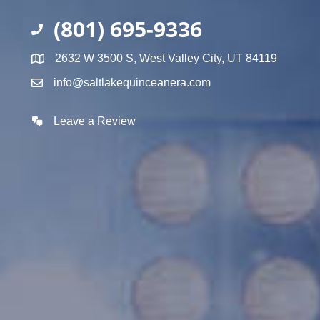
(801) 695-9336
2632 W 3500 S, West Valley City, UT 84119
info@saltlakequinceanera.com
Leave a Review