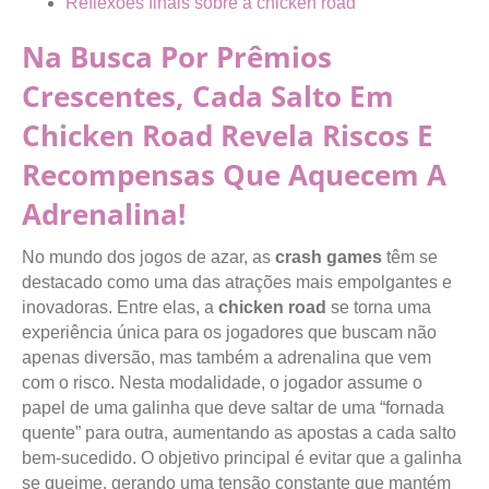
Reflexões finais sobre a chicken road
Na Busca Por Prêmios
Crescentes, Cada Salto Em
Chicken Road Revela Riscos E
Recompensas Que Aquecem A
Adrenalina!
No mundo dos jogos de azar, as
crash games
têm se
destacado como uma das atrações mais empolgantes e
inovadoras. Entre elas, a
chicken road
se torna uma
experiência única para os jogadores que buscam não
apenas diversão, mas também a adrenalina que vem
com o risco. Nesta modalidade, o jogador assume o
papel de uma galinha que deve saltar de uma “fornada
quente” para outra, aumentando as apostas a cada salto
bem-sucedido. O objetivo principal é evitar que a galinha
se queime, gerando uma tensão constante que mantém