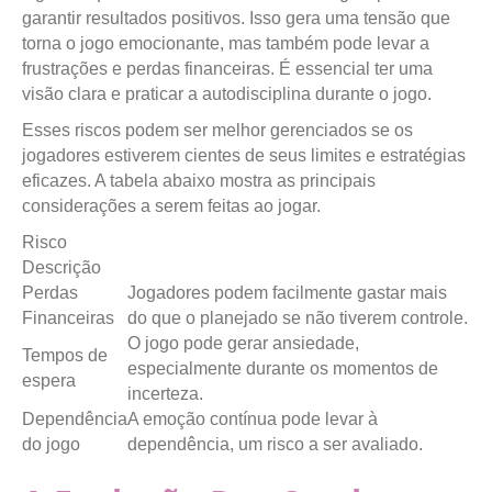
garantir resultados positivos. Isso gera uma tensão que
torna o jogo emocionante, mas também pode levar a
frustrações e perdas financeiras. É essencial ter uma
visão clara e praticar a autodisciplina durante o jogo.
Esses riscos podem ser melhor gerenciados se os
jogadores estiverem cientes de seus limites e estratégias
eficazes. A tabela abaixo mostra as principais
considerações a serem feitas ao jogar.
Risco
Descrição
Perdas
Jogadores podem facilmente gastar mais
Financeiras
do que o planejado se não tiverem controle.
O jogo pode gerar ansiedade,
Tempos de
especialmente durante os momentos de
espera
incerteza.
Dependência
A emoção contínua pode levar à
do jogo
dependência, um risco a ser avaliado.