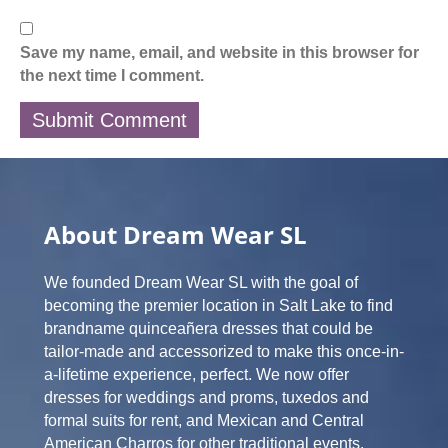
Save my name, email, and website in this browser for
the next time I comment.
About Dream Wear SL
We founded Dream Wear SL with the goal of
becoming the premier location in Salt Lake to find
brandname quinceañera dresses that could be
tailor-made and accessorized to make this once-in-
a-lifetime experience, perfect. We now offer
dresses for weddings and proms, tuxedos and
formal suits for rent, and Mexican and Central
American Charros for other traditional events.