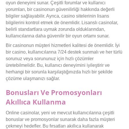
oyun deneyimi sunar. Çeşitli forumlar ve kullanıcı
yorumları, bir casinonun güvenilirliği hakkında değerli
bilgiler sağlayabilir. Ayrıca, casino sitelerinin lisans
bilgilerini kontrol etmek de önemlidir. Lisanslı casinolar,
belirli standartlara uymak zorunda olduklarından,
kullanıcılarına daha güvenilir bir oyun ortamı sunar.
Bir casinonun müşteri hizmetleri kalitesi de önemlidir. İyi
bir casino, kullanıcılarına 7/24 destek sunmalı ve her türlü
sorunuz veya sorununuz için hızlı çözümler
üretebilmelidir. Bu, kullanıcı deneyimini iyileştirir ve
herhangi bir sorunla karşılaştığınızda hızlı bir şekilde
çözüme ulaşmanızı sağlar.
Bonusları Ve Promosyonları
Akıllıca Kullanma
Online casinolar, yeni ve mevcut kullanıcılarına çeşitli
bonuslar ve promosyonlar sunarak daha fazla müşteri
çekmeyi hedefler. Bu fırsatları akıllıca kullanarak