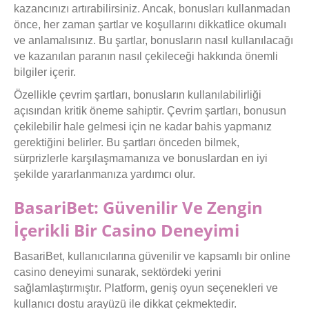
kazancınızı artırabilirsiniz. Ancak, bonusları kullanmadan
önce, her zaman şartlar ve koşullarını dikkatlice okumalı
ve anlamalısınız. Bu şartlar, bonusların nasıl kullanılacağı
ve kazanılan paranın nasıl çekileceği hakkında önemli
bilgiler içerir.
Özellikle çevrim şartları, bonusların kullanılabilirliği
açısından kritik öneme sahiptir. Çevrim şartları, bonusun
çekilebilir hale gelmesi için ne kadar bahis yapmanız
gerektiğini belirler. Bu şartları önceden bilmek,
sürprizlerle karşılaşmamanıza ve bonuslardan en iyi
şekilde yararlanmanıza yardımcı olur.
BasariBet: Güvenilir Ve Zengin
İçerikli Bir Casino Deneyimi
BasariBet, kullanıcılarına güvenilir ve kapsamlı bir online
casino deneyimi sunarak, sektördeki yerini
sağlamlaştırmıştır. Platform, geniş oyun seçenekleri ve
kullanıcı dostu arayüzü ile dikkat çekmektedir.