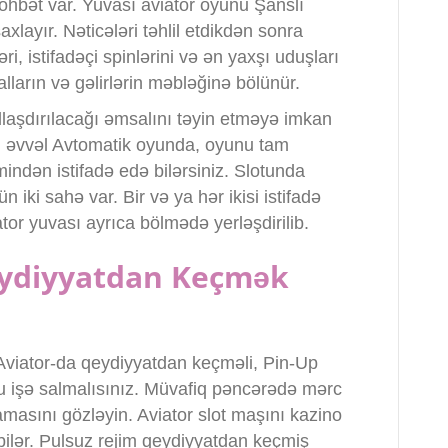
öhbət var. Yuvası aviator oyunu Şanslı
axlayır. Nəticələri təhlil etdikdən sonra
ri, istifadəçi spinlərini və ən yaxşı uduşları
lların və gəlirlərin məbləğinə bölünür.
laşdırılacağı əmsalını təyin etməyə imkan
an əvvəl Avtomatik oyunda, oyunu tam
ndən istifadə edə bilərsiniz. Slotunda
iki sahə var. Bir və ya hər ikisi istifadə
tor yuvası ayrıca bölmədə yerləşdirilib.
eydiyyatdan Keçmək
Aviator-da qeydiyyatdan keçməli, Pin-Up
tu işə salmalısınız. Müvafiq pəncərədə mərc
masını gözləyin. Aviator slot maşını kazino
bilər. Pulsuz rejim qeydiyyatdan keçmiş