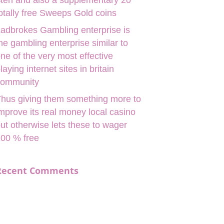
ten and also a supplementary 20
otally free Sweeps Gold coins
adbrokes Gambling enterprise is
he gambling enterprise similar to
ne of the very most effective
laying internet sites in britain
community
hus giving them something more to
mprove its real money local casino
ut otherwise lets these to wager
00 % free
Recent Comments