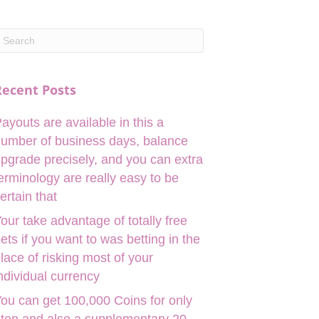
Recent Posts
ayouts are available in this a
umber of business days, balance
pgrade precisely, and you can extra
erminology are really easy to be
ertain that
our take advantage of totally free
ets if you want to was betting in the
lace of risking most of your
ndividual currency
ou can get 100,000 Coins for only